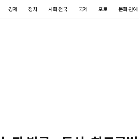
경제
정치
사회·전국
국제
포토
문화·연예