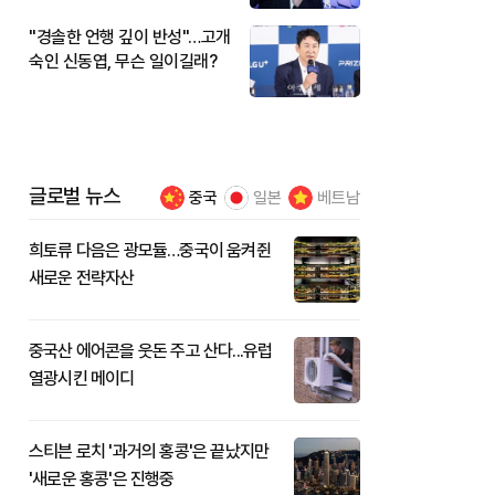
"경솔한 언행 깊이 반성"…고개
숙인 신동엽, 무슨 일이길래?
글로벌 뉴스
중국
일본
베트남
희토류 다음은 광모듈…중국이 움켜쥔
새로운 전략자산
중국산 에어콘을 웃돈 주고 산다...유럽
열광시킨 메이디
스티븐 로치 '과거의 홍콩'은 끝났지만
'새로운 홍콩'은 진행중