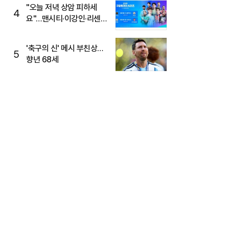
"오늘 저녁 상암 피하세
4
요"…맨시티·이강인·리센느
뜬다, 6호선 혼잡 예상
'축구의 신' 메시 부친상…
5
향년 68세