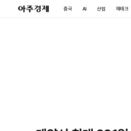
아
중국
AI
산업
재테크
주
경
제