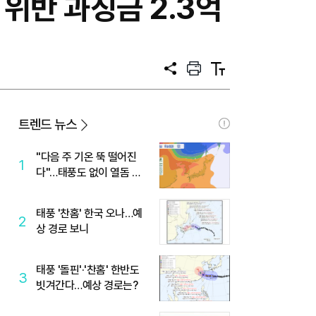
 위반 과징금 2.3억
공
프
텍
유
린
스
트
트
크
기
트렌드 뉴스
"다음 주 기온 뚝 떨어진
1
다"…태풍도 없이 열돔 박
살 낸 '이것'
태풍 '찬홈' 한국 오나…예
2
상 경로 보니
태풍 '돌핀'·'찬홈' 한반도
3
빗겨간다…예상 경로는?