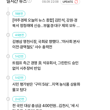
실시간 뉴스
08.09 22:08
UPDATE
19분전
[아주경제 오늘의 뉴스 종합] 김민석, 강원·경
북서 정청래에 신승…부울경·대구 제외 모두 웃
었다 外
49분전
김병삼 영천시장, 국회로 향했다…'마사회 본사
이전·광역철도' 사수 총력전
1시간전
트럼프 측근 경영 美 석유회사, 그린란드 승인
없이 시추장비 반입
1시간전
시민 평가받은 '구미 5味'…지역 농식품 상용화
물꼬 텄다
2시간전
전 국민 대상 총상금 400만원...김천시, '새 시