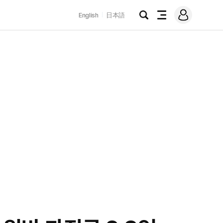
로
English
日本語
그
검
전
인
색
체
메
뉴