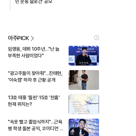
민 운동 슬로건' 공모
아주PICK
임영웅, 데뷔 10주년…"난 늘
부족한 사람이었다"
"광고주들이 찾아줘"…진태현,
'이숙캠' 하차 후 근황 공개
13호 태풍 '돌핀'·15호 '찬홈'
현재 위치는?
"속옷 빨고 졸업식까지"…근육
병 학생 돌본 공익, 코미디언 김
규원이었다