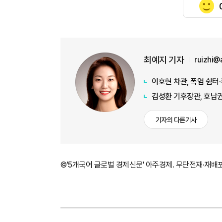
최예지 기자
ruizhi@
이호현 차관, 폭염 쉼터
김성환 기후장관, 호남권
기자의 다른기사
©'5개국어 글로벌 경제신문' 아주경제. 무단전재·재배