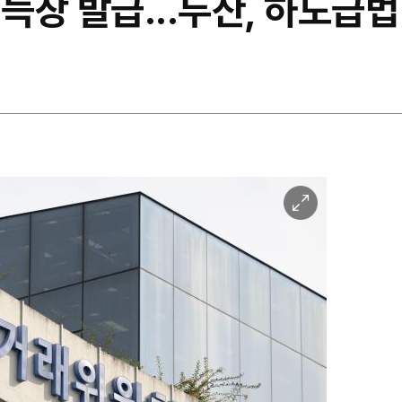
 늑장 발급...두산, 하도급법
이
미
지
확
대