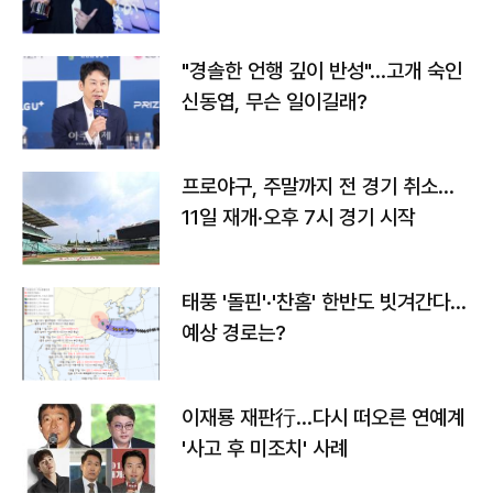
다
"경솔한 언행 깊이 반성"…고개 숙인
신동엽, 무슨 일이길래?
프로야구, 주말까지 전 경기 취소…
11일 재개·오후 7시 경기 시작
태풍 '돌핀'·'찬홈' 한반도 빗겨간다…
예상 경로는?
이재룡 재판行…다시 떠오른 연예계
'사고 후 미조치' 사례