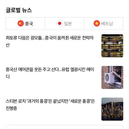
글로벌 뉴스
중국
일본
베트남
희토류 다음은 광모듈…중국이 움켜쥔 새로운 전략자
산
중국산 에어콘을 웃돈 주고 산다...유럽 열광시킨 메이
디
스티븐 로치 '과거의 홍콩'은 끝났지만 '새로운 홍콩'은
진행중