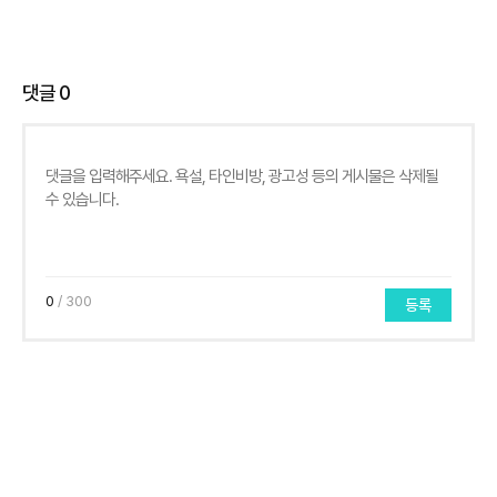
댓글
0
0
/ 300
등록