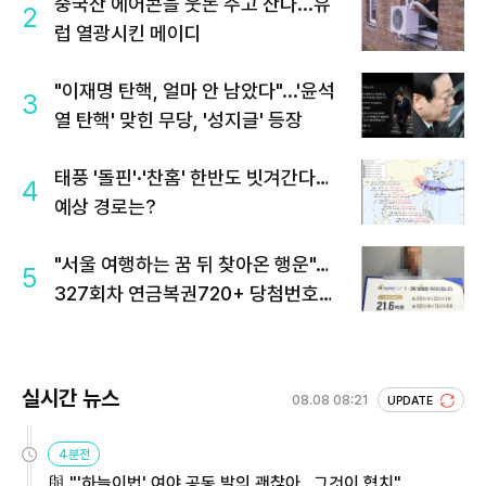
중국산 에어콘을 웃돈 주고 산다...유
2
럽 열광시킨 메이디
"이재명 탄핵, 얼마 안 남았다"...'윤석
3
열 탄핵' 맞힌 무당, '성지글' 등장
태풍 '돌핀'·'찬홈' 한반도 빗겨간다…
4
예상 경로는?
"서울 여행하는 꿈 뒤 찾아온 행운"…
5
327회차 연금복권720+ 당첨번호조
회 주목
실시간 뉴스
08.08 08:21
UPDATE
4분전
與 "'하늘이법' 여야 공동 발의 괜찮아…그것이 협치"