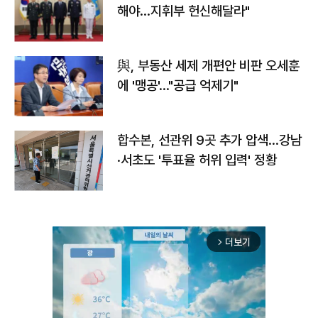
해야…지휘부 헌신해달라"
與, 부동산 세제 개편안 비판 오세훈
에 '맹공'…"공급 억제기"
합수본, 선관위 9곳 추가 압색…강남
·서초도 '투표율 허위 입력' 정황
더보기
arrow_forward_ios