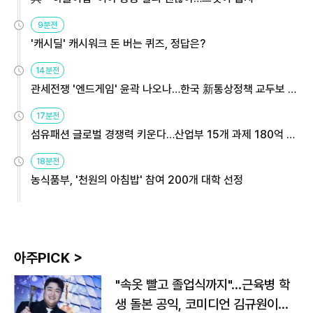
9분전
'캐시딜' 캐시워크 돈 버는 퀴즈, 정답은?
14분전
관세전쟁 '엔드게임' 윤곽 나오나…한국 新통상정책 교두보 활
용해야
17분전
섬유패션 글로벌 경쟁력 키운다…산업부 15개 과제 180억 지
원
18분전
농식품부, '천원의 아침밥' 참여 200개 대학 선정
아주PICK >
"속옷 빨고 졸업식까지"…근육병 학
생 돌본 공익, 코미디언 김규원이었