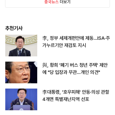
중국뉴스
더보기
추천기사
李, 정부 세제개편안에 제동…ISA·주
가누르기안 재검토 지시
與, 황희 '폐기 버스 청년 주택' 제안
에 "당 입장과 무관…개인 의견"
李대통령, '호우피해' 안동·의성 관할
4개면 특별재난지역 선포