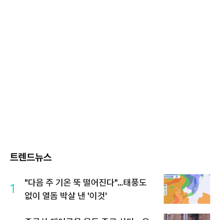
트렌드뉴스
"다음 주 기온 뚝 떨어진다"…태풍도
1
없이 열돔 박살 낸 '이것'