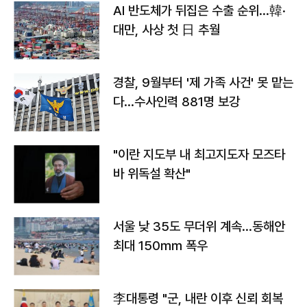
AI 반도체가 뒤집은 수출 순위…韓·
대만, 사상 첫 日 추월
경찰, 9월부터 '제 가족 사건' 못 맡는
다…수사인력 881명 보강
"이란 지도부 내 최고지도자 모즈타
바 위독설 확산"
서울 낮 35도 무더위 계속…동해안
최대 150㎜ 폭우
李대통령 "군, 내란 이후 신뢰 회복