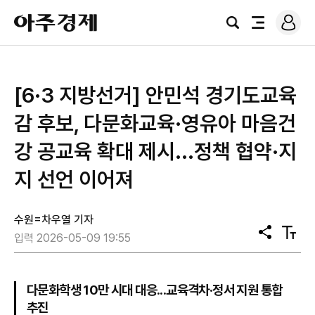
로
아
그
검
전
주
인
색
체
경
메
제
뉴
[6·3 지방선거] 안민석 경기도교육
감 후보, 다문화교육·영유아 마음건
강 공교육 확대 제시...정책 협약·지
지 선언 이어져
수원=차우열 기자
공
텍
입력 2026-05-09 19:55
유
스
트
크
기
다문화학생 10만 시대 대응...교육격차·정서 지원 통합
추진