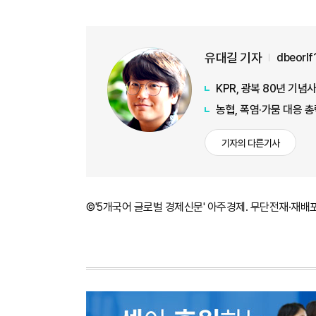
유대길 기자
dbeorl
KPR, 광복 80년 기
농협, 폭염·가뭄 대응 
기자의 다른기사
©'5개국어 글로벌 경제신문' 아주경제. 무단전재·재배