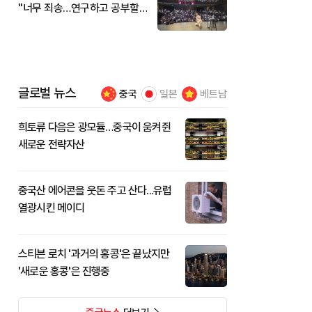
"너무 죄송…연구하고 공부할
것"
글로벌 뉴스
중국
일본
베트남
희토류 다음은 광모듈…중국이 움켜쥔
새로운 전략자산
중국산 에어콘을 웃돈 주고 산다...유럽
열광시킨 메이디
스티븐 로치 '과거의 홍콩'은 끝났지만
'새로운 홍콩'은 진행중