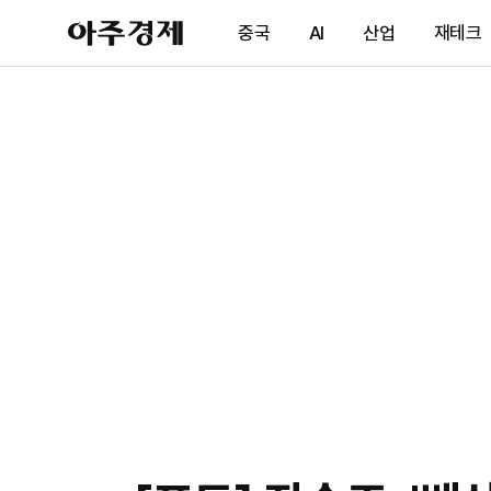
아
중국
AI
산업
재테크
주
경
제