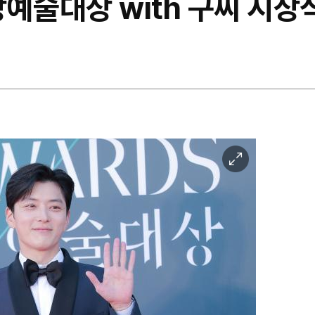
상예술대상 with 구찌 시상
이
미
지
확
대