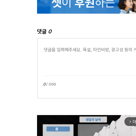
댓글
0
0
/ 300
더
arrow_forward_ios