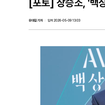
[포토] 장승조, '백
유대길 기자
입력 2026-05-09 13:03