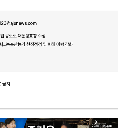
f123@ajunews.com
념사업 공로로 대통령표창 수상
총력...농축산농가 현장점검 및 피해 예방 강화
포 금지