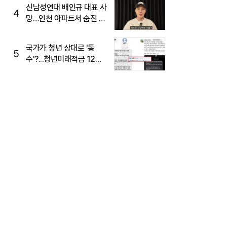
신남성연대 배인규 대표 사
4
망…인천 아파트서 숨진 채
발견
국가가 청년 상대로 '통
5
수'?...청년미래적금 12%
준다더니 "응, 오류야"