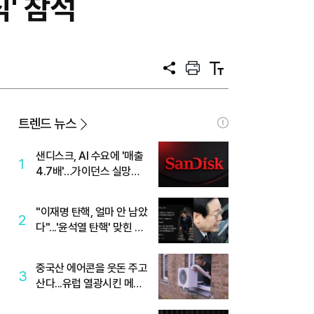
식' 참석
공
프
텍
유
린
스
트
트
크
기
트렌드 뉴스
샌디스크, AI 수요에 '매출
1
4.7배'…가이던스 실망에
'주가는 하락'
"이재명 탄핵, 얼마 안 남았
2
다"...'윤석열 탄핵' 맞힌 무
당, '성지글' 등장
중국산 에어콘을 웃돈 주고
3
산다...유럽 열광시킨 메이
디