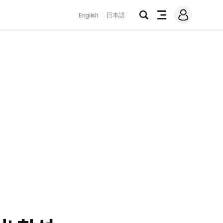
로
English
日本語
그
검
전
인
색
체
메
뉴