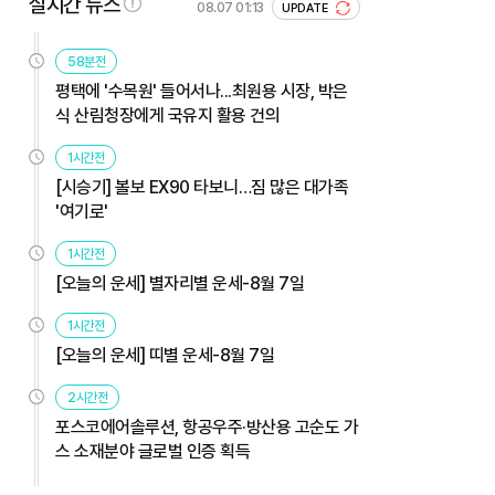
실시간 뉴스
08.07 01:13
UPDATE
58분전
평택에 '수목원' 들어서나...최원용 시장, 박은
식 산림청장에게 국유지 활용 건의
1시간전
[시승기] 볼보 EX90 타보니…짐 많은 대가족
'여기로'
1시간전
[오늘의 운세] 별자리별 운세-8월 7일
1시간전
[오늘의 운세] 띠별 운세-8월 7일
2시간전
포스코에어솔루션, 항공우주·방산용 고순도 가
스 소재분야 글로벌 인증 획득