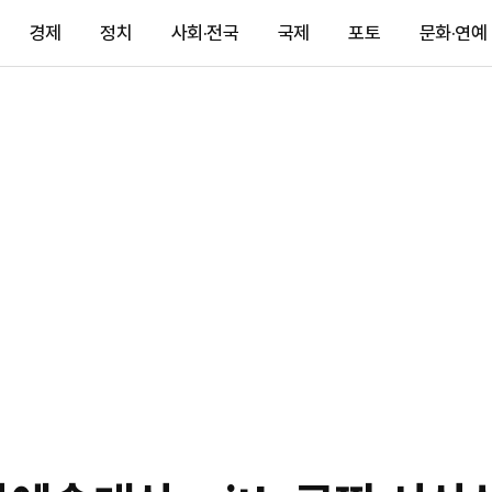
경제
정치
사회·전국
국제
포토
문화·연예