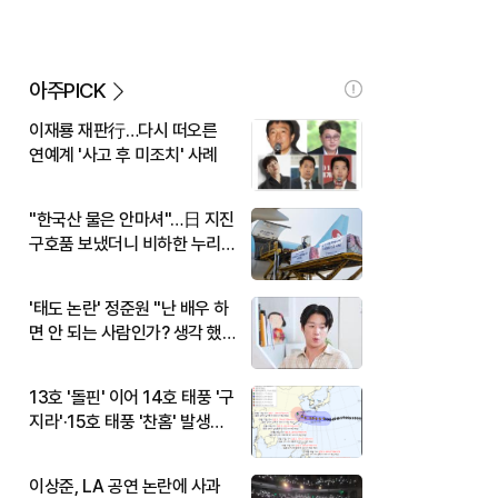
아주PICK
이재룡 재판行…다시 떠오른
연예계 '사고 후 미조치' 사례
"한국산 물은 안마셔"…日 지진
구호품 보냈더니 비하한 누리
꾼
'태도 논란' 정준원 "난 배우 하
면 안 되는 사람인가? 생각 했
다"
13호 '돌핀' 이어 14호 태풍 '구
지라'·15호 태풍 '찬홈' 발생…
현재 위치와 이동경로는?
이상준, LA 공연 논란에 사과