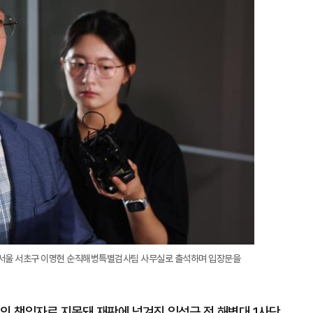
지
확
대
해 서울 서초구 이명현 순직해병특별검사팀 사무실로 출석하며 입장문을
의 책임자로 지목돼 재판에 넘겨진 임성근 전 해병대 1사단