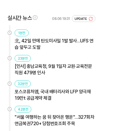
실시간 뉴스
08.06 19:31
UPDATE
1분전
北, 42일 만에 탄도미사일 1발 발사…UFS 연
습 앞두고 도발
23분전
[인사] 충남교육청, 9월 1일자 교원·교육전문
직원 479명 인사
32분전
포스코퓨처엠, 국내 배터리사와 LFP 양극재
19만t 공급계약 체결
42분전
"서울 여행하는 꿈 뒤 찾아온 행운"…327회차
연금복권720+ 당첨번호조회 주목