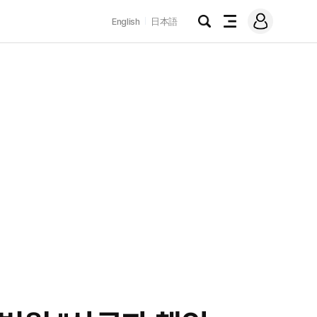
로
English
日本語
그
검
전
인
색
체
메
뉴