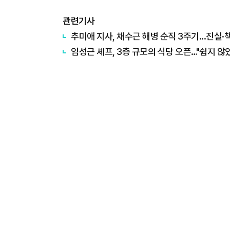
관련기사
추미애 지사, 채수근 해병 순직 3주기...진실·
임성근 셰프, 3층 규모의 식당 오픈…"쉽지 않