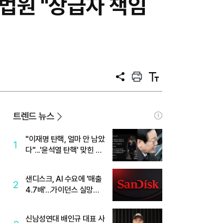
…법원 "상급자 책임
공
프
텍
유
린
스
트
트
크
기
트렌드 뉴스
"이재명 탄핵, 얼마 안 남았
1
다"...'윤석열 탄핵' 맞힌 무
당, '성지글' 등장
샌디스크, AI 수요에 '매출
2
4.7배'…가이던스 실망에
'주가는 하락'
신남성연대 배인규 대표 사