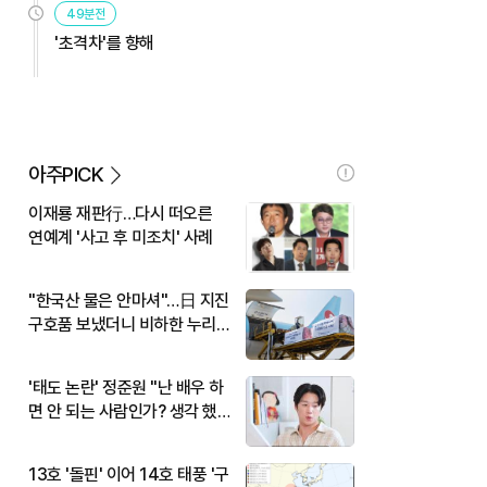
49분전
'초격차'를 향해
아주PICK
이재룡 재판行…다시 떠오른
연예계 '사고 후 미조치' 사례
"한국산 물은 안마셔"…日 지진
구호품 보냈더니 비하한 누리
꾼
'태도 논란' 정준원 "난 배우 하
면 안 되는 사람인가? 생각 했
다"
13호 '돌핀' 이어 14호 태풍 '구