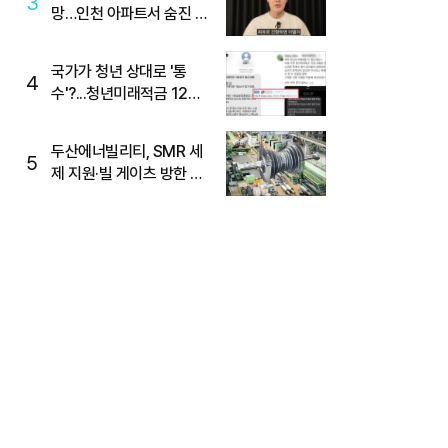
3
망…인천 아파트서 숨진 채
발견
국가가 청년 상대로 '통
4
수'?...청년미래적금 12%
준다더니 "응, 오류야"
두산에너빌리티, SMR 세
5
제 지원·빌 게이츠 방한 기
대에 5%대 강세