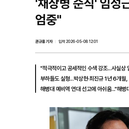
'채상병 순직' 임성
엄중"
권규홍 기자
입력 2026-05-08 12:01
"적극적이고 공세적인 수색 강조...사실상
부하들도 실형...박상현·최진규 1년 6개월,
해병대 예비역 연대 선고에 아쉬움..."해