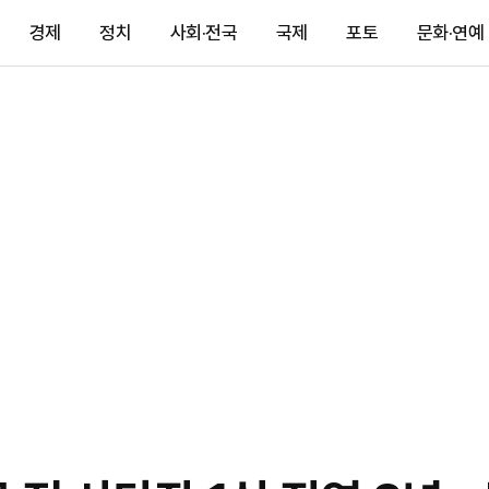
경제
정치
사회·전국
국제
포토
문화·연예