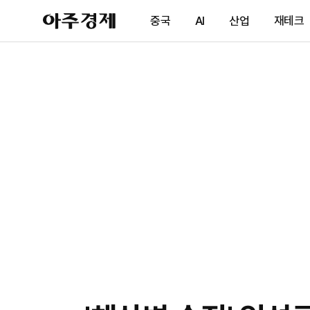
아
중국
AI
산업
재테크
주
경
제