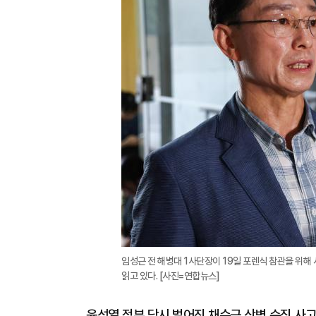
임성근 전 해병대 1사단장이 19일 포렌식 참관을 위
읽고 있다. [사진=연합뉴스]
윤석열 정부 당시 벌어진 채수근 상병 순직 사고