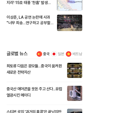
지라'·15호 태풍 '찬홈' 발생…
현재 위치와 이동경로는?
이상준, LA 공연 논란에 사과
"너무 죄송…연구하고 공부할
것"
글로벌 뉴스
중국
일본
베트남
희토류 다음은 광모듈…중국이 움켜쥔
새로운 전략자산
중국산 에어콘을 웃돈 주고 산다...유럽
열광시킨 메이디
스티븐 로치 '과거의 홍콩'은 끝났지만