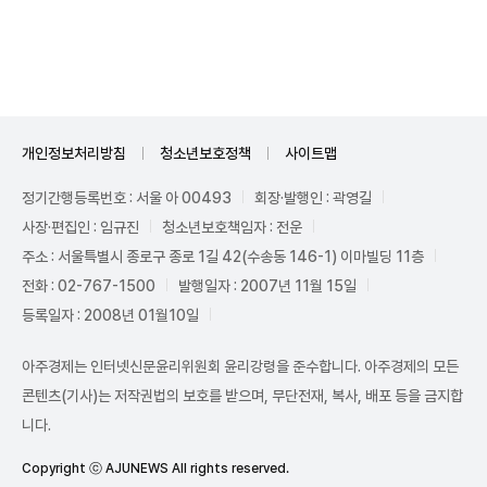
Unmute
개인정보처리방침
청소년보호정책
사이트맵
정기간행등록번호 : 서울 아 00493
회장·발행인 : 곽영길
사장·편집인 : 임규진
청소년보호책임자 : 전운
주소 : 서울특별시 종로구 종로 1길 42(수송동 146-1) 이마빌딩 11층
전화 : 02-767-1500
발행일자 : 2007년 11월 15일
등록일자 : 2008년 01월10일
아주경제는 인터넷신문윤리위원회 윤리강령을 준수합니다. 아주경제의 모든
콘텐츠(기사)는 저작권법의 보호를 받으며, 무단전재, 복사, 배포 등을 금지합
니다.
Copyright ⓒ AJUNEWS All rights reserved.