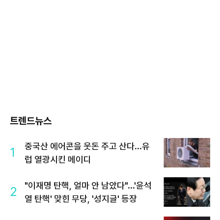
트렌드뉴스
중국산 에어콘을 웃돈 주고 산다...유
1
럽 열광시킨 메이디
"이재명 탄핵, 얼마 안 남았다"...'윤석
2
열 탄핵' 맞힌 무당, '성지글' 등장