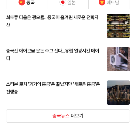
중국
일본
베트남
희토류 다음은 광모듈…중국이 움켜쥔 새로운 전략자
산
중국산 에어콘을 웃돈 주고 산다...유럽 열광시킨 메이
디
스티븐 로치 '과거의 홍콩'은 끝났지만 '새로운 홍콩'은
진행중
중국뉴스
더보기