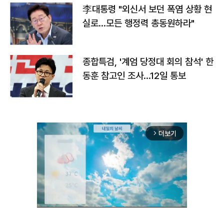
李대통령 "외신서 보던 폭염 상황 현
실로…모든 행정력 총동원하라"
종합특검, '계엄 당정대 회의 참석' 한
동훈 참고인 조사...12일 통보
더보기
arrow_forward_ios