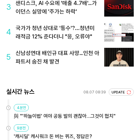
샌디스크, AI 수요에 '매출 4.7배'…가
3
이던스 실망에 '주가는 하락'
국가가 청년 상대로 '통수'?...청년미
4
래적금 12% 준다더니 "응, 오류야"
신남성연대 배인규 대표 사망…인천 아
5
파트서 숨진 채 발견
실시간 뉴스
08.07 08:39
UPDATE
4분전
與 "'하늘이법' 여야 공동 발의 괜찮아…그것이 협치"
9분전
'캐시딜' 캐시워크 돈 버는 퀴즈, 정답은?