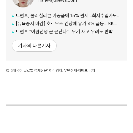
han@ajunews.com
트럼프, 폴리실리콘 가공품에 15% 관세…최저수입가도 도입
[뉴욕증시 마감] 호르무즈 긴장에 유가 4% 급등…SK하이닉스 ADR 5%↓
트럼프 "이란전쟁 곧 끝난다"…무기 재고 우려도 반박
기자의 다른기사
©'5개국어 글로벌 경제신문' 아주경제. 무단전재·재배포 금지