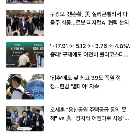
구광모-젠슨황, 美 실리콘밸리서 다
음주 회동…로봇·피지컬AI 협력 논의
'+17.91→-5.12→+3.76→-4.8%'…'
종레' 규제에도 여전히 롤러코스터
타는 코스피
'입추'에도 낮 최고 39도 폭염 절
정…한밤 '열대야' 지속
오세훈 "용산공원 주택공급 동의 못
해" vs 與 "정치적 어젠다로 사용"
맞불