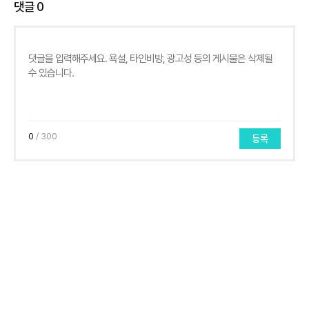
댓글
0
0
/ 300
등록