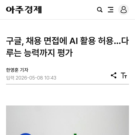
로
아
그
검
전
주
인
색
체
경
메
제
뉴
구글, 채용 면접에 AI 활용 허용…다
루는 능력까지 평가
한영훈 기자
공
텍
입력 2026-05-08 10:43
유
스
트
크
기