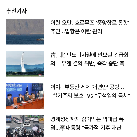
추천기사
이란·오만, 호르무즈 '중앙항로 통항'
추진…입항은 이란 관리
靑, 北 탄도미사일에 안보실 긴급회
의…"유엔 결의 위반, 즉각 중단 촉
구"
여야, '부동산 세제 개편안' 공방…
"실거주자 보호" vs "무책임의 극치"
경제성장까지 갉아먹는 역대급 폭
염…李대통령 "국가적 기후 재난"