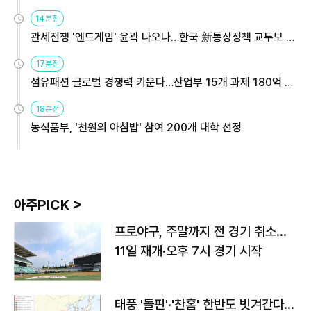
14분전
관세전쟁 '엔드게임' 윤곽 나오나…한국 新통상정책 교두보 활
용해야
17분전
섬유패션 글로벌 경쟁력 키운다…산업부 15개 과제 180억 지
원
18분전
농식품부, '천원의 아침밥' 참여 200개 대학 선정
아주PICK >
프로야구, 주말까지 전 경기 취소…
11일 재개·오후 7시 경기 시작
태풍 '돌핀'·'찬홈' 한반도 빗겨간다…