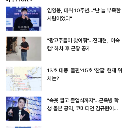
임영웅, 데뷔 10주년…"난 늘 부족한
사람이었다"
"광고주들이 찾아줘"…진태현, '이숙
캠' 하차 후 근황 공개
13호 태풍 '돌핀'·15호 '찬홈' 현재 위
치는?
"속옷 빨고 졸업식까지"…근육병 학
생 돌본 공익, 코미디언 김규원이었
다