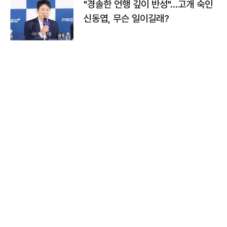
"경솔한 언행 깊이 반성"…고개 숙인
신동엽, 무슨 일이길래?