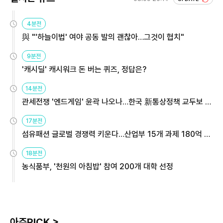
4분전
與 "'하늘이법' 여야 공동 발의 괜찮아…그것이 협치"
9분전
'캐시딜' 캐시워크 돈 버는 퀴즈, 정답은?
14분전
관세전쟁 '엔드게임' 윤곽 나오나…한국 新통상정책 교두보 활
용해야
17분전
섬유패션 글로벌 경쟁력 키운다…산업부 15개 과제 180억 지
원
18분전
농식품부, '천원의 아침밥' 참여 200개 대학 선정
아주PICK >