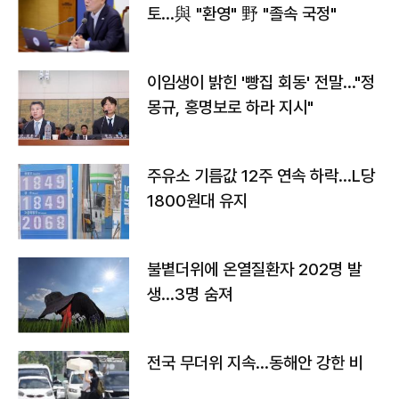
토…與 "환영" 野 "졸속 국정"
이임생이 밝힌 '빵집 회동' 전말…"정
몽규, 홍명보로 하라 지시"
주유소 기름값 12주 연속 하락…L당
1800원대 유지
불볕더위에 온열질환자 202명 발
생…3명 숨져
전국 무더위 지속…동해안 강한 비