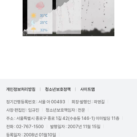
Unmute
개인정보처리방침
청소년보호정책
사이트맵
정기간행등록번호 : 서울 아 00493
회장·발행인 : 곽영길
사장·편집인 : 임규진
청소년보호책임자 : 전운
주소 : 서울특별시 종로구 종로 1길 42(수송동 146-1) 이마빌딩 11층
전화 : 02-767-1500
발행일자 : 2007년 11월 15일
등록일자 : 2008년 01월10일