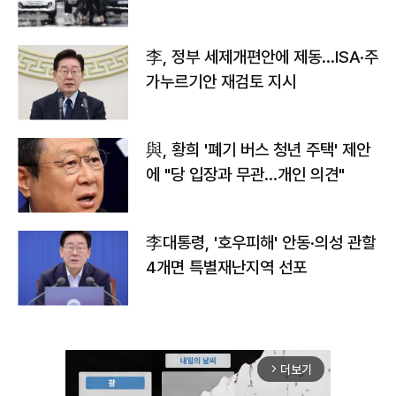
李, 정부 세제개편안에 제동…ISA·주
가누르기안 재검토 지시
與, 황희 '폐기 버스 청년 주택' 제안
에 "당 입장과 무관…개인 의견"
李대통령, '호우피해' 안동·의성 관할
4개면 특별재난지역 선포
더보기
arrow_forward_ios