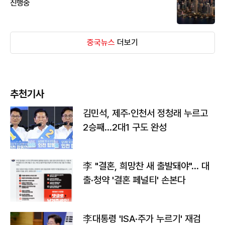
진행중
중국뉴스
더보기
추천기사
김민석, 제주·인천서 정청래 누르고
2승째…2대1 구도 완성
李 "결혼, 희망찬 새 출발돼야"… 대
출·청약 '결혼 페널티' 손본다
李대통령 'ISA·주가 누르기' 재검