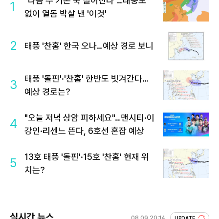
"다음 주 기온 뚝 떨어진다"…태풍도
1
없이 열돔 박살 낸 '이것'
2
태풍 '찬홈' 한국 오나…예상 경로 보니
태풍 '돌핀'·'찬홈' 한반도 빗겨간다…
3
예상 경로는?
"오늘 저녁 상암 피하세요"…맨시티·이
4
강인·리센느 뜬다, 6호선 혼잡 예상
13호 태풍 '돌핀'·15호 '찬홈' 현재 위
5
치는?
실시간 뉴스
08.09 20:14
UPDATE