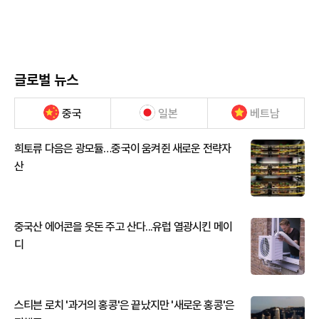
글로벌 뉴스
중국
일본
베트남
희토류 다음은 광모듈…중국이 움켜쥔 새로운 전략자
산
중국산 에어콘을 웃돈 주고 산다...유럽 열광시킨 메이
디
스티븐 로치 '과거의 홍콩'은 끝났지만 '새로운 홍콩'은