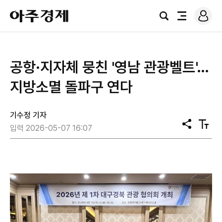
로
아
그
검
전
주
인
색
체
경
메
제
뉴
공항·지자체 뭉친 '영남 관광벨트'…
지방소멸 돌파구 연다
기수정 기자
공
텍
입력 2026-05-07 16:07
유
스
트
크
기