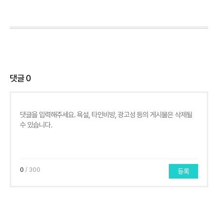
댓글
0
0
/ 300
등록