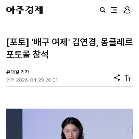
로
아
그
검
전
주
인
색
체
경
메
제
뉴
[포토] '배구 여제' 김연경, 몽클레르
포토콜 참석
유대길 기자
공
텍
입력 2026-04-29 20:01
유
스
트
크
기