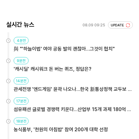
실시간 뉴스
08.09 09:25
UPDATE
4분전
與 "'하늘이법' 여야 공동 발의 괜찮아…그것이 협치"
9분전
'캐시딜' 캐시워크 돈 버는 퀴즈, 정답은?
14분전
관세전쟁 '엔드게임' 윤곽 나오나…한국 新통상정책 교두보 활
용해야
17분전
섬유패션 글로벌 경쟁력 키운다…산업부 15개 과제 180억 지
원
18분전
농식품부, '천원의 아침밥' 참여 200개 대학 선정