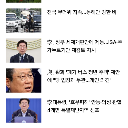
전국 무더위 지속…동해안 강한 비
李, 정부 세제개편안에 제동…ISA·주
가누르기안 재검토 지시
與, 황희 '폐기 버스 청년 주택' 제안
에 "당 입장과 무관…개인 의견"
李대통령, '호우피해' 안동·의성 관할
4개면 특별재난지역 선포