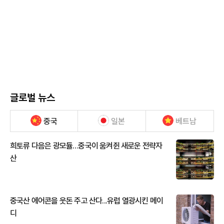
글로벌 뉴스
중국
일본
베트남
희토류 다음은 광모듈…중국이 움켜쥔 새로운 전략자
산
중국산 에어콘을 웃돈 주고 산다...유럽 열광시킨 메이
디