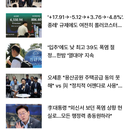
'+17.91→-5.12→+3.76→-4.8%'…'
종레' 규제에도 여전히 롤러코스터
타는 코스피
'입추'에도 낮 최고 39도 폭염 절
정…한밤 '열대야' 지속
오세훈 "용산공원 주택공급 동의 못
해" vs 與 "정치적 어젠다로 사용"
맞불
李대통령 "외신서 보던 폭염 상황 현
실로…모든 행정력 총동원하라"