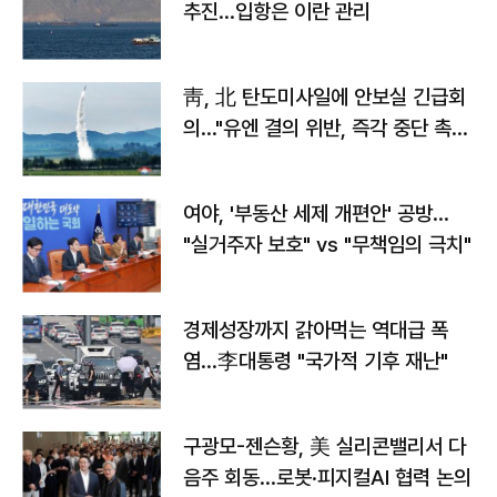
추진…입항은 이란 관리
靑, 北 탄도미사일에 안보실 긴급회
의…"유엔 결의 위반, 즉각 중단 촉
구"
여야, '부동산 세제 개편안' 공방…
"실거주자 보호" vs "무책임의 극치"
경제성장까지 갉아먹는 역대급 폭
염…李대통령 "국가적 기후 재난"
구광모-젠슨황, 美 실리콘밸리서 다
음주 회동…로봇·피지컬AI 협력 논의