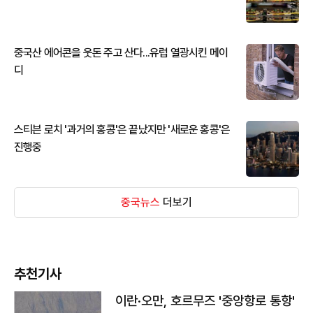
중국산 에어콘을 웃돈 주고 산다...유럽 열광시킨 메이
디
스티븐 로치 '과거의 홍콩'은 끝났지만 '새로운 홍콩'은
진행중
중국뉴스
더보기
추천기사
이란·오만, 호르무즈 '중앙항로 통항'