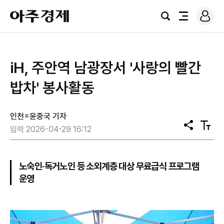
로
아
그
검
전
주
인
색
체
경
메
제
뉴
iH, 주안역 남광장서 '사랑의 빨간
밥차' 봉사활동
인천=윤중국 기자
공
텍
입력 2026-04-29 16:12
유
스
트
크
기
노숙인·독거노인 등 소외계층 대상 무료급식 프로그램
운영