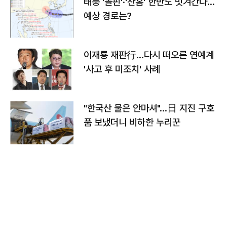
태풍 '돌핀'·'찬홈' 한반도 빗겨간다…
예상 경로는?
이재룡 재판行…다시 떠오른 연예계
'사고 후 미조치' 사례
"한국산 물은 안마셔"…日 지진 구호
품 보냈더니 비하한 누리꾼