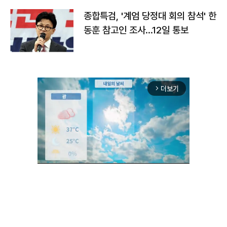
종합특검, '계엄 당정대 회의 참석' 한
동훈 참고인 조사...12일 통보
더보기
arrow_forward_ios
Unmute