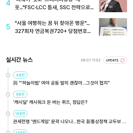
4
옷…"FSC·LCC 틈새, SSC 전략으로
공략"
"서울 여행하는 꿈 뒤 찾아온 행운"…
5
327회차 연금복권720+ 당첨번호조
회 주목
실시간 뉴스
08.07 11:52
UPDATE
4분전
與 "'하늘이법' 여야 공동 발의 괜찮아…그것이 협치"
9분전
'캐시딜' 캐시워크 돈 버는 퀴즈, 정답은?
14분전
관세전쟁 '엔드게임' 윤곽 나오나…한국 新통상정책 교두보 활
용해야
17분전