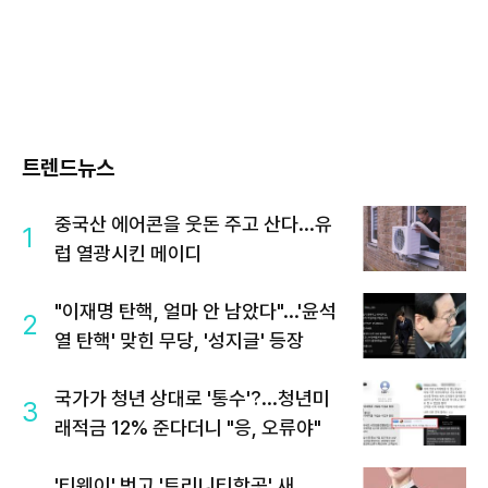
트렌드뉴스
중국산 에어콘을 웃돈 주고 산다...유
1
럽 열광시킨 메이디
"이재명 탄핵, 얼마 안 남았다"...'윤석
2
열 탄핵' 맞힌 무당, '성지글' 등장
국가가 청년 상대로 '통수'?...청년미
3
래적금 12% 준다더니 "응, 오류야"
'티웨이' 벗고 '트리니티항공' 새