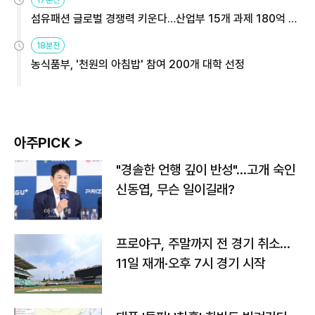
섬유패션 글로벌 경쟁력 키운다…산업부 15개 과제 180억 지
원
18분전
농식품부, '천원의 아침밥' 참여 200개 대학 선정
아주PICK >
"경솔한 언행 깊이 반성"…고개 숙인
신동엽, 무슨 일이길래?
프로야구, 주말까지 전 경기 취소…
11일 재개·오후 7시 경기 시작