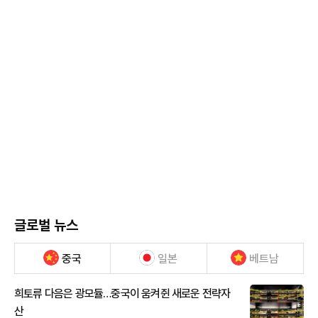
글로벌 뉴스
중국
일본
베트남
희토류 다음은 광모듈…중국이 움켜쥔 새로운 전략자
산