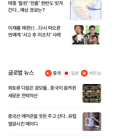
태풍 '돌핀'·'찬홈' 한반도 빗겨
간다…예상 경로는?
이재룡 재판行…다시 떠오른
연예계 '사고 후 미조치' 사례
글로벌 뉴스
중국
일본
베트남
희토류 다음은 광모듈…중국이 움켜쥔
새로운 전략자산
중국산 에어콘을 웃돈 주고 산다...유럽
열광시킨 메이디