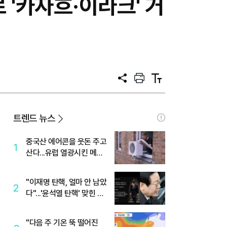
 '카자흐·이라크' 거
공
프
텍
유
린
스
트
트
크
기
트렌드 뉴스
중국산 에어콘을 웃돈 주고
1
산다...유럽 열광시킨 메이
디
"이재명 탄핵, 얼마 안 남았
2
다"...'윤석열 탄핵' 맞힌 무
당, '성지글' 등장
"다음 주 기온 뚝 떨어진