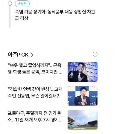
6분전
폭염·가뭄 장기화, 농식품부 대응 상황실 차관
급 격상
아주PICK
"속옷 빨고 졸업식까지"…근육
병 학생 돌본 공익, 코미디언 김
규원이었다
"경솔한 언행 깊이 반성"…고개
숙인 신동엽, 무슨 일이길래?
프로야구, 주말까지 전 경기 취
소…11일 재개·오후 7시 경기
시작