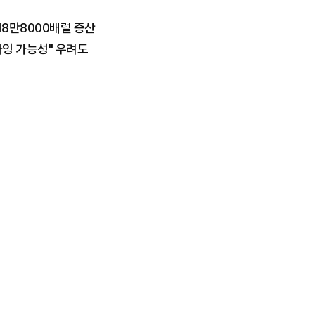
18만8000배럴 증산
과잉 가능성" 우려도