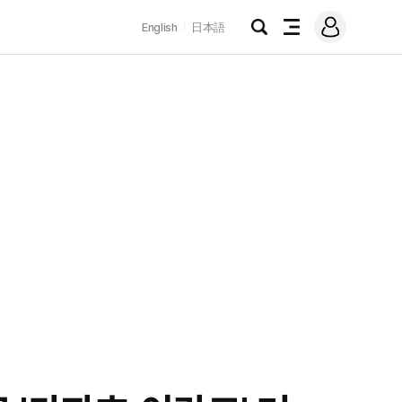
로
English
日本語
그
검
전
인
색
체
메
뉴