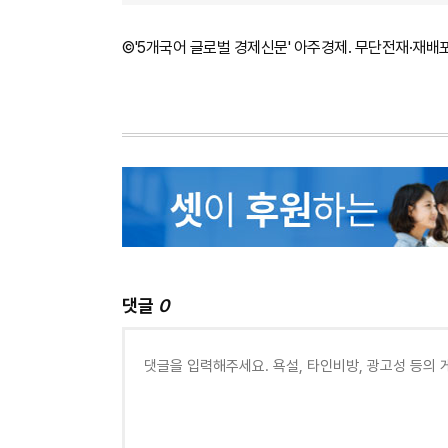
©'5개국어 글로벌 경제신문' 아주경제. 무단전재·재배
댓글
0