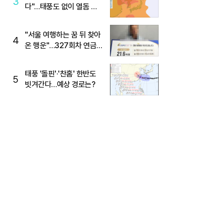
3
다"…태풍도 없이 열돔 박
살 낸 '이것'
"서울 여행하는 꿈 뒤 찾아
4
온 행운"…327회차 연금
복권720+ 당첨번호조회
주목
태풍 '돌핀'·'찬홈' 한반도
5
빗겨간다…예상 경로는?