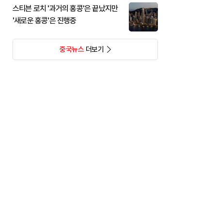
스티븐 로치 '과거의 홍콩'은 끝났지만
'새로운 홍콩'은 진행중
중국뉴스
더보기