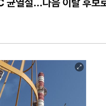
EC 균열설…다음 이탈 후보로
이
미
지
확
대