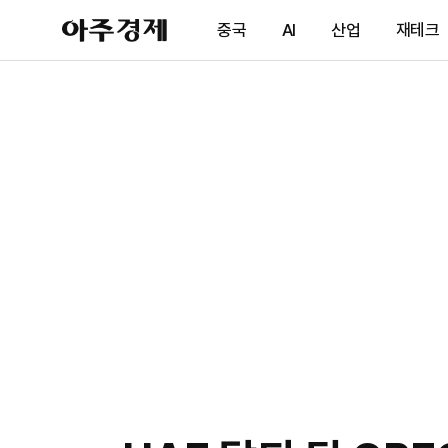
아
중국
AI
산업
재테크
주
경
제