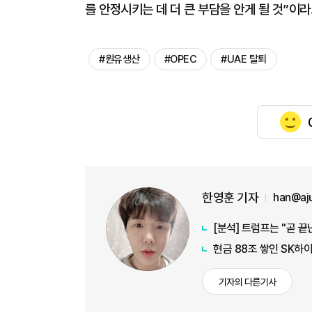
를 안정시키는 데 더 큰 부담을 안게 될 것”이라
#원유생산
#OPEC
#UAE 탈퇴
한영훈 기자
han@aj
[분석] 트럼프는 "곧 
현금 88조 쌓인 SK하이
기자의 다른기사