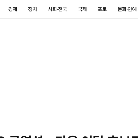
경제
정치
사회·전국
국제
포토
문화·연예