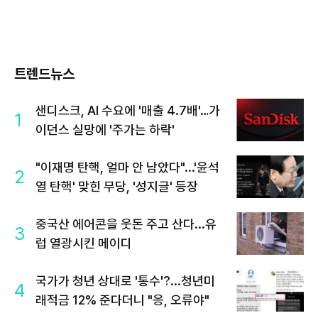
트렌드뉴스
샌디스크, AI 수요에 '매출 4.7배'…가
1
이던스 실망에 '주가는 하락'
"이재명 탄핵, 얼마 안 남았다"...'윤석
2
열 탄핵' 맞힌 무당, '성지글' 등장
중국산 에어콘을 웃돈 주고 산다...유
3
럽 열광시킨 메이디
국가가 청년 상대로 '통수'?...청년미
4
래적금 12% 준다더니 "응, 오류야"