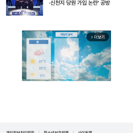
·신천지 당원 가입 논란' 공방
더보기
arrow_forward_ios
Unmute
개인정보처리방침
청소년보호정책
사이트맵