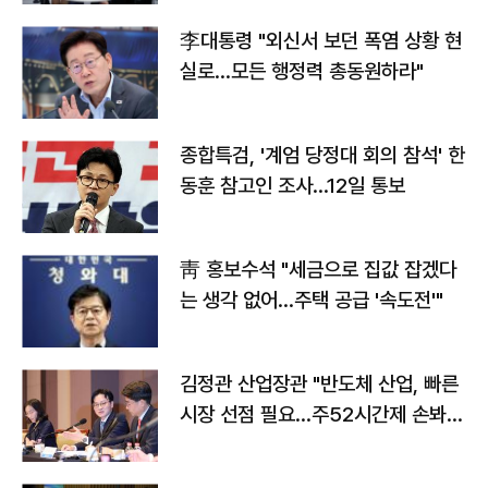
李대통령 "외신서 보던 폭염 상황 현
실로…모든 행정력 총동원하라"
종합특검, '계엄 당정대 회의 참석' 한
동훈 참고인 조사...12일 통보
靑 홍보수석 "세금으로 집값 잡겠다
는 생각 없어…주택 공급 '속도전'"
김정관 산업장관 "반도체 산업, 빠른
시장 선점 필요…주52시간제 손봐
야"