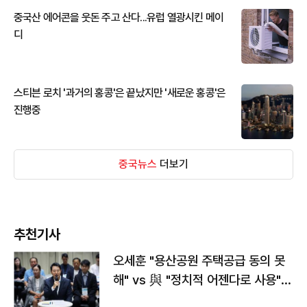
중국산 에어콘을 웃돈 주고 산다...유럽 열광시킨 메이
디
스티븐 로치 '과거의 홍콩'은 끝났지만 '새로운 홍콩'은
진행중
중국뉴스
더보기
추천기사
오세훈 "용산공원 주택공급 동의 못
해" vs 與 "정치적 어젠다로 사용"
맞불