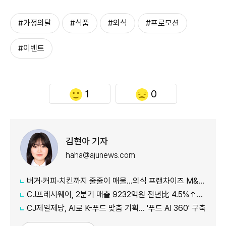
#가정의달
#식품
#외식
#프로모션
#이벤트
1
0
김현아 기자
haha@ajunews.com
버거·커피·치킨까지 줄줄이 매물…외식 프랜차이즈 M&A '활기'
CJ프레시웨이, 2분기 매출 9232억원 전년比 4.5%↑…'식봄' 성장세 뚜렷
CJ제일제당, AI로 K-푸드 맞춤 기획… '푸드 AI 360' 구축