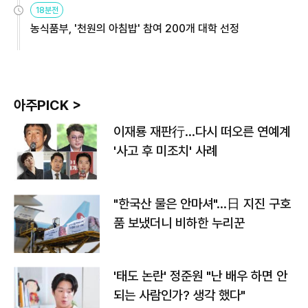
18분전
농식품부, '천원의 아침밥' 참여 200개 대학 선정
아주PICK >
이재룡 재판行…다시 떠오른 연예계
'사고 후 미조치' 사례
"한국산 물은 안마셔"…日 지진 구호
품 보냈더니 비하한 누리꾼
'태도 논란' 정준원 "난 배우 하면 안
되는 사람인가? 생각 했다"