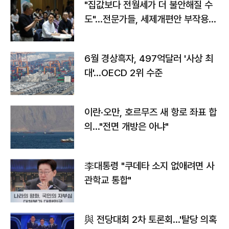
"집값보다 전월세가 더 불안해질 수
도"…전문가들, 세제개편안 부작용
우려
6월 경상흑자, 497억달러 '사상 최
대'…OECD 2위 수준
이란·오만, 호르무즈 새 항로 좌표 합
의…"전면 개방은 아냐"
李대통령 "쿠데타 소지 없애려면 사
관학교 통합"
與 전당대회 2차 토론회…'탈당 의혹