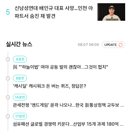
신남성연대 배인규 대표 사망…인천 아
5
파트서 숨진 채 발견
실시간 뉴스
08.07 06:00
UPDATE
4분전
與 "'하늘이법' 여야 공동 발의 괜찮아…그것이 협치"
9분전
'캐시딜' 캐시워크 돈 버는 퀴즈, 정답은?
14분전
관세전쟁 '엔드게임' 윤곽 나오나…한국 新통상정책 교두보 활
용해야
17분전
섬유패션 글로벌 경쟁력 키운다…산업부 15개 과제 180억 지
원