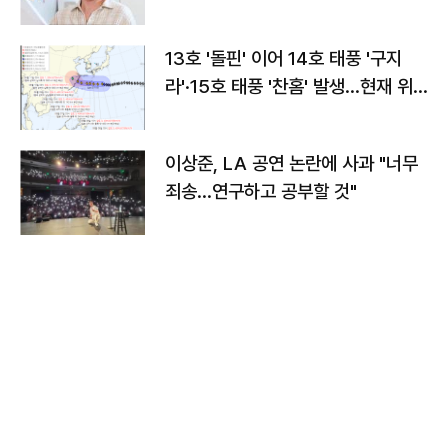
13호 '돌핀' 이어 14호 태풍 '구지
라'·15호 태풍 '찬홈' 발생…현재 위
치와 이동경로는?
이상준, LA 공연 논란에 사과 "너무
죄송…연구하고 공부할 것"