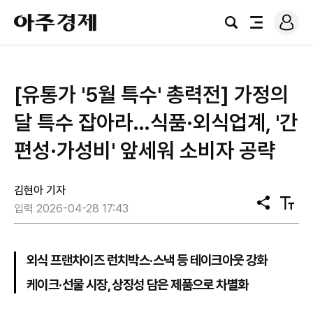
로
아
그
검
전
주
인
색
체
경
메
제
뉴
[유통가 '5월 특수' 총력전] 가정의
달 특수 잡아라…식품·외식업계, '간
편성·가성비' 앞세워 소비자 공략
김현아 기자
공
텍
입력 2026-04-28 17:43
유
스
트
크
기
외식 프랜차이즈 런치박스·스낵 등 테이크아웃 강화
케이크·선물 시장, 상징성 담은 제품으로 차별화