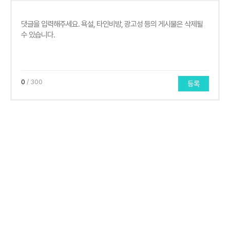
0
/ 300
등록