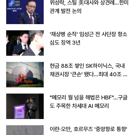
위성락, 스틸 美대사와 상견례…한미
관계 발전 논의
'채상병 순직' 임성근 전 사단장 항소
심도 징역 3년
현금 88조 쌓인 SK하이닉스, 국내
채권시장 '큰손' 됐다…최대 40조 투
자
"메모리 월 넘을 해법은 HBF"…구글
도 주목한 차세대 AI 메모리
이란·오만, 호르무즈 '중앙항로 통항'