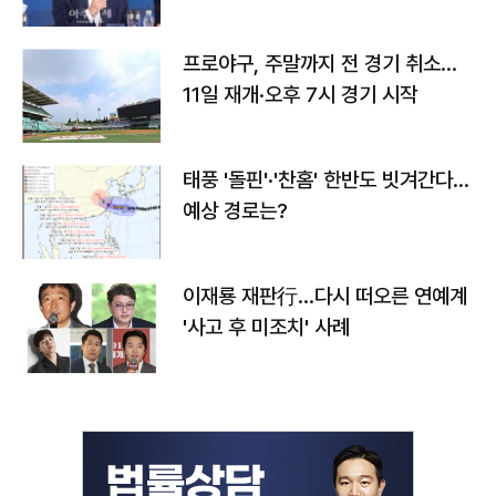
프로야구, 주말까지 전 경기 취소…
11일 재개·오후 7시 경기 시작
태풍 '돌핀'·'찬홈' 한반도 빗겨간다…
예상 경로는?
이재룡 재판行…다시 떠오른 연예계
'사고 후 미조치' 사례