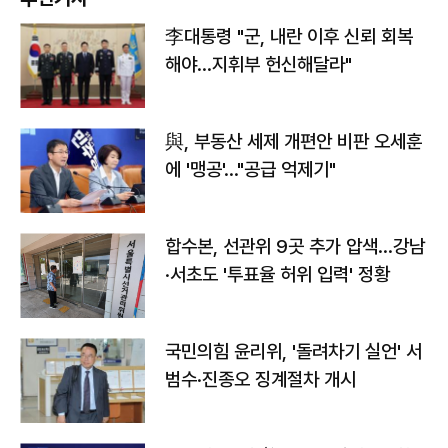
李대통령 "군, 내란 이후 신뢰 회복
해야…지휘부 헌신해달라"
與, 부동산 세제 개편안 비판 오세훈
에 '맹공'…"공급 억제기"
합수본, 선관위 9곳 추가 압색…강남
·서초도 '투표율 허위 입력' 정황
국민의힘 윤리위, '돌려차기 실언' 서
범수·진종오 징계절차 개시