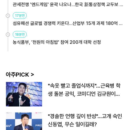
관세전쟁 '엔드게임' 윤곽 나오나…한국 新통상정책 교두보 활
용해야
17분전
섬유패션 글로벌 경쟁력 키운다…산업부 15개 과제 180억 지
원
18분전
농식품부, '천원의 아침밥' 참여 200개 대학 선정
아주PICK >
"속옷 빨고 졸업식까지"…근육병 학
생 돌본 공익, 코미디언 김규원이었
다
"경솔한 언행 깊이 반성"…고개 숙인
신동엽, 무슨 일이길래?