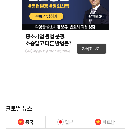
글로벌 뉴스
중국
일본
베트남