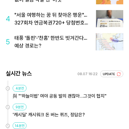
"서울 여행하는 꿈 뒤 찾아온 행운"…
4
327회차 연금복권720+ 당첨번호조
회 주목
태풍 '돌핀'·'찬홈' 한반도 빗겨간다…
5
예상 경로는?
실시간 뉴스
08.07 16:22
UPDATE
4분전
與 "'하늘이법' 여야 공동 발의 괜찮아…그것이 협치"
9분전
'캐시딜' 캐시워크 돈 버는 퀴즈, 정답은?
14분전