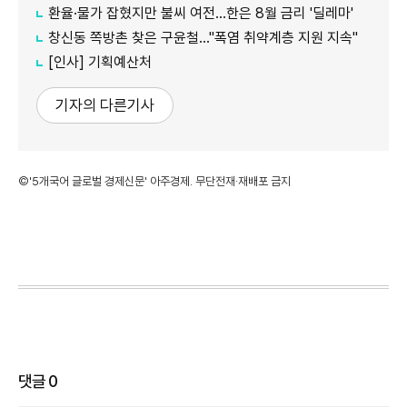
환율·물가 잡혔지만 불씨 여전...한은 8월 금리 '딜레마'
창신동 쪽방촌 찾은 구윤철…"폭염 취약계층 지원 지속"
[인사] 기획예산처
기자의 다른기사
©'5개국어 글로벌 경제신문' 아주경제. 무단전재·재배포 금지
댓글
0