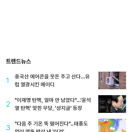
트렌드뉴스
중국산 에어콘을 웃돈 주고 산다...유
1
럽 열광시킨 메이디
"이재명 탄핵, 얼마 안 남았다"...'윤석
2
열 탄핵' 맞힌 무당, '성지글' 등장
"다음 주 기온 뚝 떨어진다"…태풍도
3
없이 열돔 박살 낸 '이것'