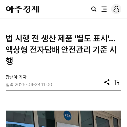
로
아
그
검
전
주
인
색
체
경
메
제
뉴
법 시행 전 생산 제품 '별도 표시'…
액상형 전자담배 안전관리 기준 시
행
장선아 기자
공
텍
입력 2026-04-28 11:00
유
스
트
크
기