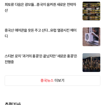
희토류 다음은 광모듈…중국이 움켜쥔 새로운 전략자
산
중국산 에어콘을 웃돈 주고 산다...유럽 열광시킨 메이
디
스티븐 로치 '과거의 홍콩'은 끝났지만 '새로운 홍콩'은
진행중
중국뉴스
더보기
추천기사