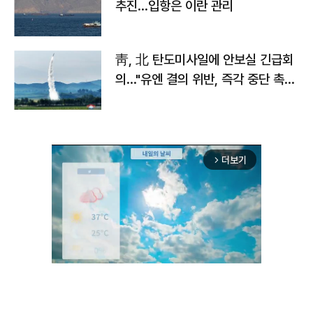
추진…입항은 이란 관리
靑, 北 탄도미사일에 안보실 긴급회
의…"유엔 결의 위반, 즉각 중단 촉
구"
더보기
arrow_forward_ios
Unmute