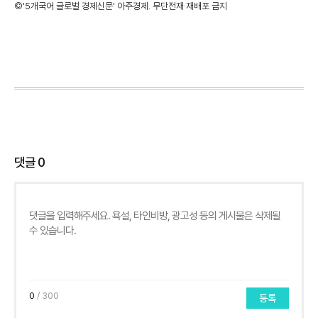
©'5개국어 글로벌 경제신문' 아주경제. 무단전재·재배포 금지
댓글
0
0
/ 300
등록