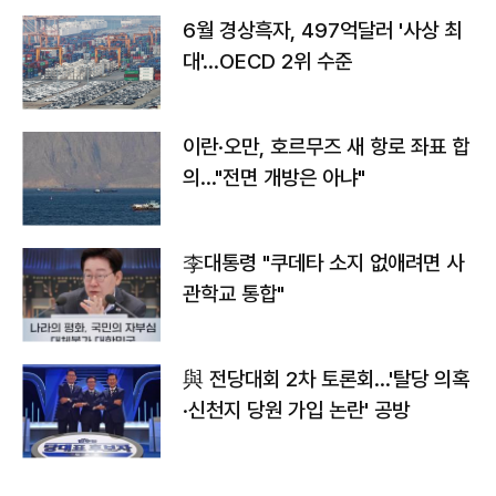
6월 경상흑자, 497억달러 '사상 최
대'…OECD 2위 수준
이란·오만, 호르무즈 새 항로 좌표 합
의…"전면 개방은 아냐"
李대통령 "쿠데타 소지 없애려면 사
관학교 통합"
與 전당대회 2차 토론회…'탈당 의혹
·신천지 당원 가입 논란' 공방