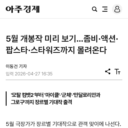
로
아
그
검
전
주
인
색
체
경
메
제
뉴
5월 개봉작 미리 보기…좀비·액션·
팝스타·스타워즈까지 몰려온다
이동건 기자
공
텍
입력 2026-04-27 16:35
유
스
트
크
기
'모탈 컴뱃2'부터 '마이클'·'군체'·'만달로리안과
그로구'까지 장르별 기대작 출격
5월 극장가가 장르별 기대작으로 관객 맞이에 나선다.