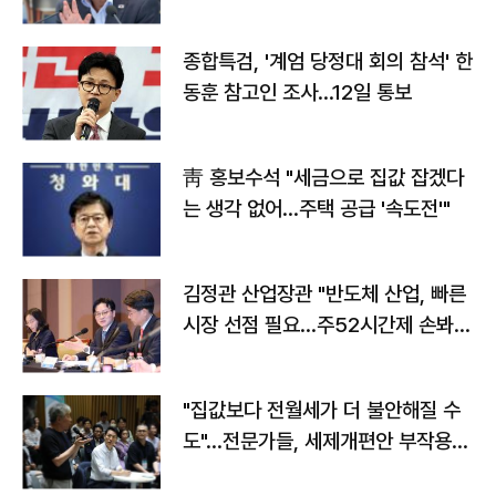
종합특검, '계엄 당정대 회의 참석' 한
동훈 참고인 조사...12일 통보
靑 홍보수석 "세금으로 집값 잡겠다
는 생각 없어…주택 공급 '속도전'"
김정관 산업장관 "반도체 산업, 빠른
시장 선점 필요…주52시간제 손봐
야"
"집값보다 전월세가 더 불안해질 수
도"…전문가들, 세제개편안 부작용
우려