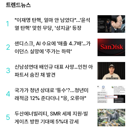
트렌드뉴스
"이재명 탄핵, 얼마 안 남았다"...'윤석
1
열 탄핵' 맞힌 무당, '성지글' 등장
샌디스크, AI 수요에 '매출 4.7배'…가
2
이던스 실망에 '주가는 하락'
신남성연대 배인규 대표 사망…인천 아
3
파트서 숨진 채 발견
국가가 청년 상대로 '통수'?...청년미
4
래적금 12% 준다더니 "응, 오류야"
두산에너빌리티, SMR 세제 지원·빌
5
게이츠 방한 기대에 5%대 강세