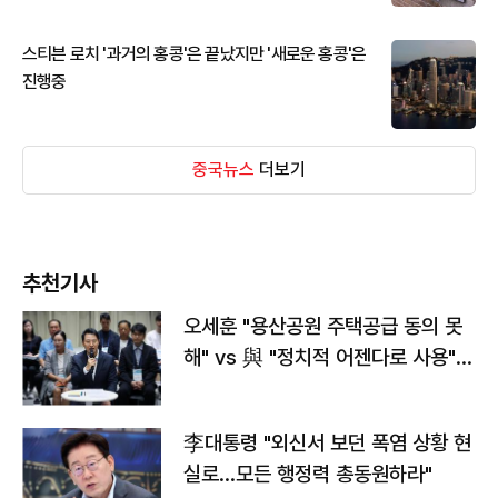
스티븐 로치 '과거의 홍콩'은 끝났지만 '새로운 홍콩'은
진행중
중국뉴스
더보기
추천기사
오세훈 "용산공원 주택공급 동의 못
해" vs 與 "정치적 어젠다로 사용"
맞불
李대통령 "외신서 보던 폭염 상황 현
실로…모든 행정력 총동원하라"