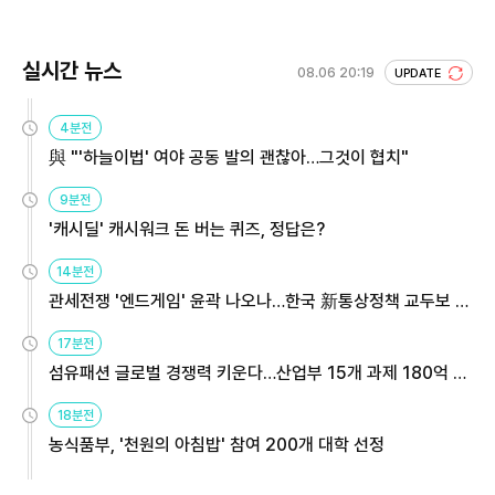
실시간 뉴스
08.06 20:19
UPDATE
4분전
與 "'하늘이법' 여야 공동 발의 괜찮아…그것이 협치"
9분전
'캐시딜' 캐시워크 돈 버는 퀴즈, 정답은?
14분전
관세전쟁 '엔드게임' 윤곽 나오나…한국 新통상정책 교두보 활
용해야
17분전
섬유패션 글로벌 경쟁력 키운다…산업부 15개 과제 180억 지
원
18분전
농식품부, '천원의 아침밥' 참여 200개 대학 선정