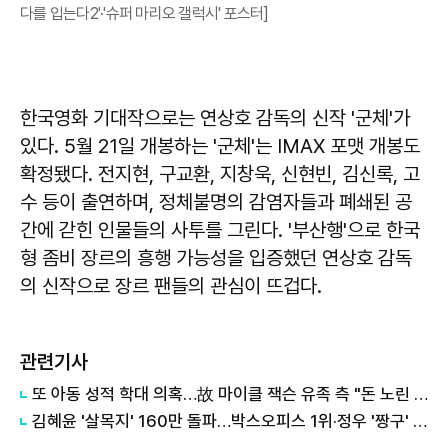
다를 입는다2'·'슈퍼 마리오 갤럭시' 포스터]
한국영화 기대작으로는 연상호 감독의 신작 '군체'가
있다. 5월 21일 개봉하는 '군체'는 IMAX 포맷 개봉도
확정됐다. 전지현, 구교환, 지창욱, 신현빈, 김신록, 고
수 등이 출연하며, 정체불명의 감염자들과 폐쇄된 공
간에 갇힌 인물들의 사투를 그린다. '부산행'으로 한국
형 좀비 장르의 흥행 가능성을 입증했던 연상호 감독
의 신작으로 장르 팬들의 관심이 뜨겁다.
관련기사
또 아동 성적 학대 의혹…故 마이클 잭슨 유족 측 "돈 노린 소송" 반박
김혜윤 '살목지' 160만 돌파…박스오피스 1위·정우 '짱구' 2위