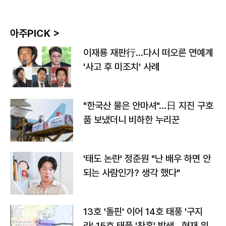
아주PICK >
이재룡 재판行…다시 떠오른 연예계
'사고 후 미조치' 사례
"한국산 물은 안마셔"…日 지진 구호
품 보냈더니 비하한 누리꾼
'태도 논란' 정준원 "난 배우 하면 안
되는 사람인가? 생각 했다"
13호 '돌핀' 이어 14호 태풍 '구지
라'·15호 태풍 '찬홈' 발생…현재 위