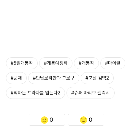
#5월개봉작
#개봉예정작
#개봉작
#마이클
#군체
#만달로리안과 그로구
#모탈 컴백2
#악마는 프라다를 입는다2
#슈퍼 마리오 갤럭시
0
0