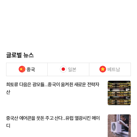
글로벌 뉴스
중국
일본
베트남
희토류 다음은 광모듈…중국이 움켜쥔 새로운 전략자
산
중국산 에어콘을 웃돈 주고 산다...유럽 열광시킨 메이
디