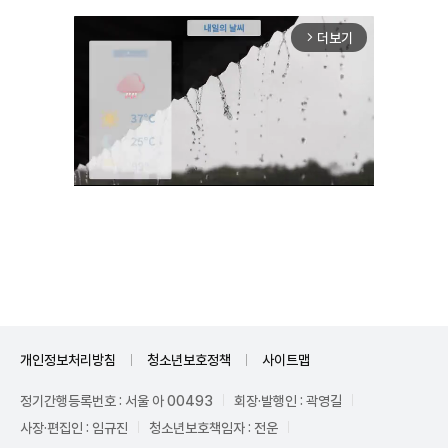
더보기
arrow_forward_ios
Unmute
개인정보처리방침
청소년보호정책
사이트맵
정기간행등록번호 : 서울 아 00493
회장·발행인 : 곽영길
사장·편집인 : 임규진
청소년보호책임자 : 전운