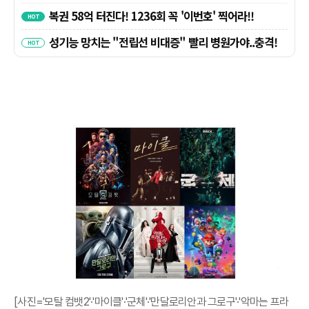
[사진='모탈 컴뱃2'·'마이클'·'군체'·'만달로리안과 그로구'·'악마는 프라