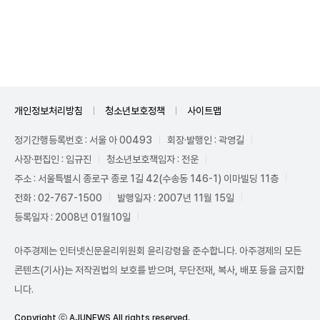
Mute
개인정보처리방침
청소년보호정책
사이트맵
정기간행등록번호 : 서울 아 00493
회장·발행인 : 곽영길
사장·편집인 : 임규진
청소년보호책임자 : 전운
주소 : 서울특별시 종로구 종로 1길 42(수송동 146-1) 이마빌딩 11층
전화 : 02-767-1500
발행일자 : 2007년 11월 15일
등록일자 : 2008년 01월10일
아주경제는 인터넷신문윤리위원회 윤리강령을 준수합니다. 아주경제의 모든
콘텐츠(기사)는 저작권법의 보호를 받으며, 무단전재, 복사, 배포 등을 금지합
니다.
Copyright ⓒ AJUNEWS All rights reserved.