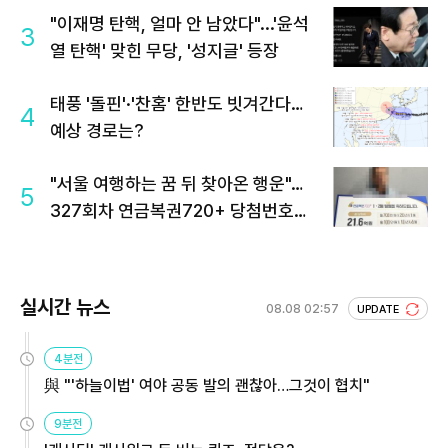
"이재명 탄핵, 얼마 안 남았다"...'윤석
3
열 탄핵' 맞힌 무당, '성지글' 등장
태풍 '돌핀'·'찬홈' 한반도 빗겨간다…
4
예상 경로는?
"서울 여행하는 꿈 뒤 찾아온 행운"…
5
327회차 연금복권720+ 당첨번호조
회 주목
실시간 뉴스
08.08 02:57
UPDATE
4분전
與 "'하늘이법' 여야 공동 발의 괜찮아…그것이 협치"
9분전