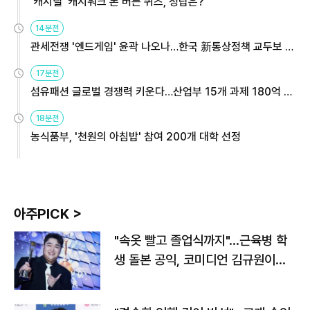
'캐시딜' 캐시워크 돈 버는 퀴즈, 정답은?
14분전
관세전쟁 '엔드게임' 윤곽 나오나…한국 新통상정책 교두보 활
용해야
17분전
섬유패션 글로벌 경쟁력 키운다…산업부 15개 과제 180억 지
원
18분전
농식품부, '천원의 아침밥' 참여 200개 대학 선정
아주PICK >
"속옷 빨고 졸업식까지"…근육병 학
생 돌본 공익, 코미디언 김규원이었
다