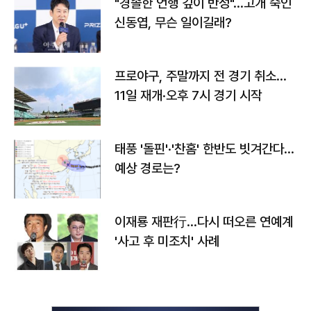
"경솔한 언행 깊이 반성"…고개 숙인
신동엽, 무슨 일이길래?
프로야구, 주말까지 전 경기 취소…
11일 재개·오후 7시 경기 시작
태풍 '돌핀'·'찬홈' 한반도 빗겨간다…
예상 경로는?
이재룡 재판行…다시 떠오른 연예계
'사고 후 미조치' 사례