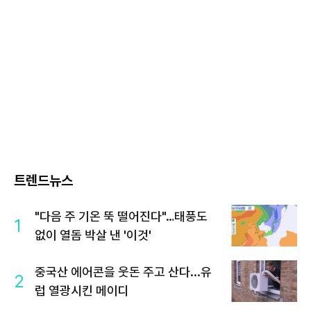
트렌드뉴스
"다음 주 기온 뚝 떨어진다"…태풍도
1
없이 열돔 박살 낸 '이것'
중국산 에어콘을 웃돈 주고 산다...유
2
럽 열광시킨 메이디