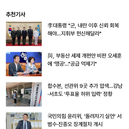
추천기사
李대통령 "군, 내란 이후 신뢰 회복
해야…지휘부 헌신해달라"
與, 부동산 세제 개편안 비판 오세훈
에 '맹공'…"공급 억제기"
합수본, 선관위 9곳 추가 압색…강남
·서초도 '투표율 허위 입력' 정황
국민의힘 윤리위, '돌려차기 실언' 서
범수·진종오 징계절차 개시