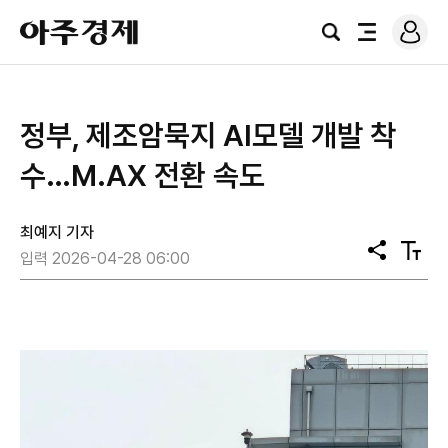
로
아
그
검
전
주
인
색
체
경
메
제
뉴
정부, 제조암묵지 AI모델 개발 착
수…M.AX 전환 속도
최예지 기자
공
텍
입력 2026-04-28 06:00
유
스
트
크
기