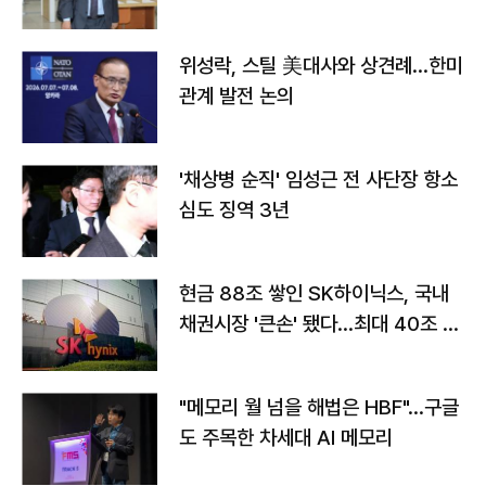
위성락, 스틸 美대사와 상견례…한미
관계 발전 논의
'채상병 순직' 임성근 전 사단장 항소
심도 징역 3년
현금 88조 쌓인 SK하이닉스, 국내
채권시장 '큰손' 됐다…최대 40조 투
자
"메모리 월 넘을 해법은 HBF"…구글
도 주목한 차세대 AI 메모리