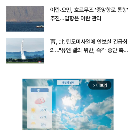
이란·오만, 호르무즈 '중앙항로 통항'
추진…입항은 이란 관리
靑, 北 탄도미사일에 안보실 긴급회
의…"유엔 결의 위반, 즉각 중단 촉
구"
더보기
arrow_forward_ios