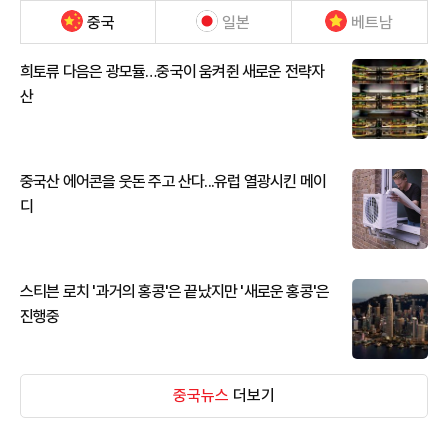
중국
일본
베트남
희토류 다음은 광모듈…중국이 움켜쥔 새로운 전략자
산
중국산 에어콘을 웃돈 주고 산다...유럽 열광시킨 메이
디
스티븐 로치 '과거의 홍콩'은 끝났지만 '새로운 홍콩'은
진행중
중국뉴스
더보기