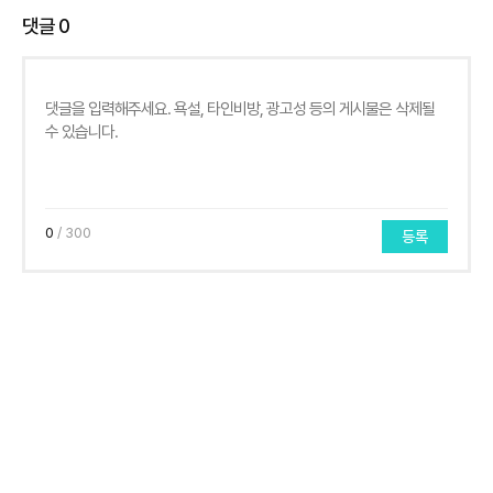
댓글
0
0
/ 300
등록