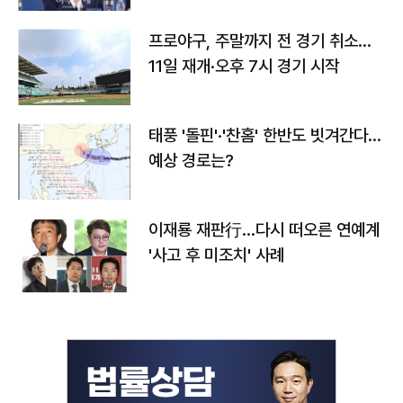
프로야구, 주말까지 전 경기 취소…
11일 재개·오후 7시 경기 시작
태풍 '돌핀'·'찬홈' 한반도 빗겨간다…
예상 경로는?
이재룡 재판行…다시 떠오른 연예계
'사고 후 미조치' 사례