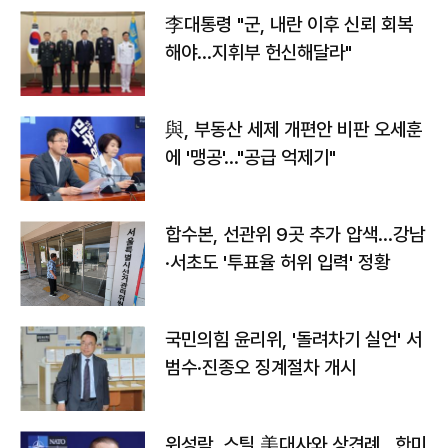
李대통령 "군, 내란 이후 신뢰 회복
해야…지휘부 헌신해달라"
與, 부동산 세제 개편안 비판 오세훈
에 '맹공'…"공급 억제기"
합수본, 선관위 9곳 추가 압색…강남
·서초도 '투표율 허위 입력' 정황
국민의힘 윤리위, '돌려차기 실언' 서
범수·진종오 징계절차 개시
위성락, 스틸 美대사와 상견례…한미