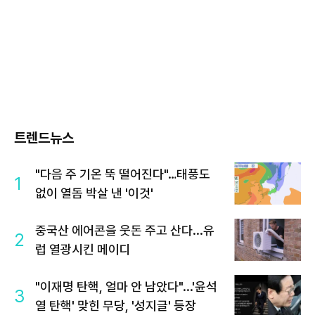
트렌드뉴스
"다음 주 기온 뚝 떨어진다"…태풍도
1
없이 열돔 박살 낸 '이것'
중국산 에어콘을 웃돈 주고 산다...유
2
럽 열광시킨 메이디
"이재명 탄핵, 얼마 안 남았다"...'윤석
3
열 탄핵' 맞힌 무당, '성지글' 등장