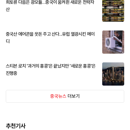
희토류 다음은 광모듈…중국이 움켜쥔 새로운 전략자
산
중국산 에어콘을 웃돈 주고 산다...유럽 열광시킨 메이
디
스티븐 로치 '과거의 홍콩'은 끝났지만 '새로운 홍콩'은
진행중
중국뉴스
더보기
추천기사