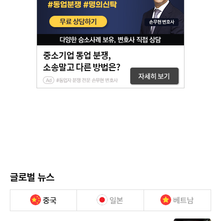
글로벌 뉴스
중국
일본
베트남