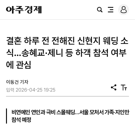
로
아
그
검
전
주
인
색
체
경
메
제
뉴
결혼 하루 전 전해진 신현지 웨딩 소
식…송혜교·제니 등 하객 참석 여부
에 관심
이동건 기자
공
텍
입력 2026-04-25 19:25
유
스
트
크
기
비연예인 연인과 극비 스몰웨딩…서울 모처서 가족·지인만
참석 예정