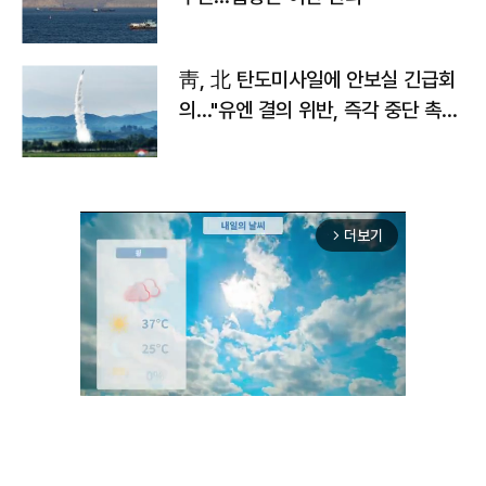
靑, 北 탄도미사일에 안보실 긴급회
의…"유엔 결의 위반, 즉각 중단 촉
구"
더보기
arrow_forward_ios
Unmute