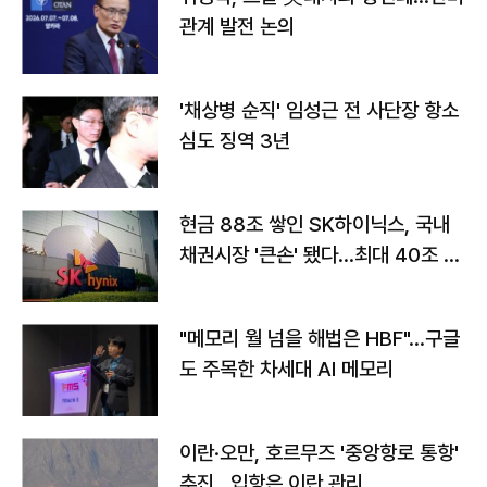
관계 발전 논의
'채상병 순직' 임성근 전 사단장 항소
심도 징역 3년
현금 88조 쌓인 SK하이닉스, 국내
채권시장 '큰손' 됐다…최대 40조 투
자
"메모리 월 넘을 해법은 HBF"…구글
도 주목한 차세대 AI 메모리
이란·오만, 호르무즈 '중앙항로 통항'
추진…입항은 이란 관리