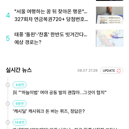
"서울 여행하는 꿈 뒤 찾아온 행운"…
4
327회차 연금복권720+ 당첨번호조
회 주목
태풍 '돌핀'·'찬홈' 한반도 빗겨간다…
5
예상 경로는?
실시간 뉴스
08.07 21:28
UPDATE
4분전
與 "'하늘이법' 여야 공동 발의 괜찮아…그것이 협치"
9분전
'캐시딜' 캐시워크 돈 버는 퀴즈, 정답은?
14분전