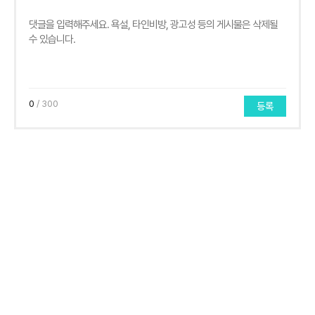
0
/ 300
등록