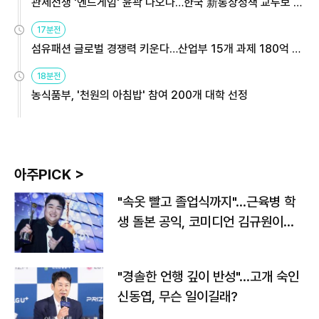
관세전쟁 '엔드게임' 윤곽 나오나…한국 新통상정책 교두보 활
용해야
17분전
섬유패션 글로벌 경쟁력 키운다…산업부 15개 과제 180억 지
원
18분전
농식품부, '천원의 아침밥' 참여 200개 대학 선정
아주PICK >
"속옷 빨고 졸업식까지"…근육병 학
생 돌본 공익, 코미디언 김규원이었
다
"경솔한 언행 깊이 반성"…고개 숙인
신동엽, 무슨 일이길래?