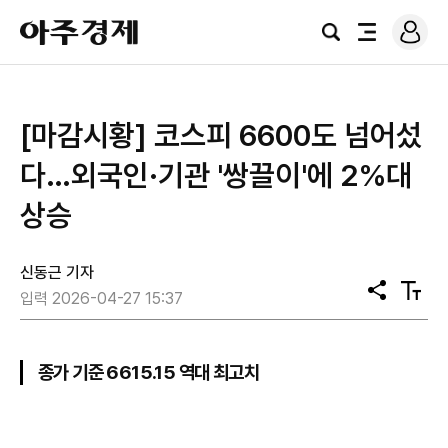
로
아
그
검
전
주
인
색
체
경
메
제
뉴
[마감시황] 코스피 6600도 넘어섰
다…외국인·기관 '쌍끌이'에 2%대
상승
신동근 기자
공
텍
입력 2026-04-27 15:37
유
스
트
크
기
종가 기준 6615.15 역대 최고치