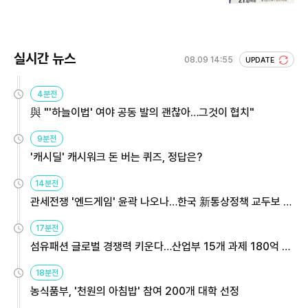
회 주목
실시간 뉴스
08.09 14:55
UPDATE
4분전
與 "'하늘이법' 여야 공동 발의 괜찮아…그것이 협치"
9분전
'캐시딜' 캐시워크 돈 버는 퀴즈, 정답은?
14분전
관세전쟁 '엔드게임' 윤곽 나오나…한국 新통상정책 교두보 활
용해야
17분전
섬유패션 글로벌 경쟁력 키운다…산업부 15개 과제 180억 지
원
18분전
농식품부, '천원의 아침밥' 참여 200개 대학 선정