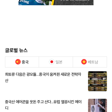
글로벌 뉴스
중국
일본
베트남
희토류 다음은 광모듈…중국이 움켜쥔 새로운 전략자
산
중국산 에어콘을 웃돈 주고 산다...유럽 열광시킨 메이
디