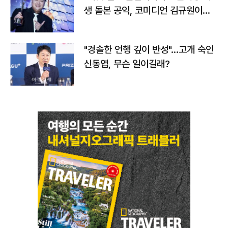
생 돌본 공익, 코미디언 김규원이었
다
"경솔한 언행 깊이 반성"…고개 숙인
신동엽, 무슨 일이길래?