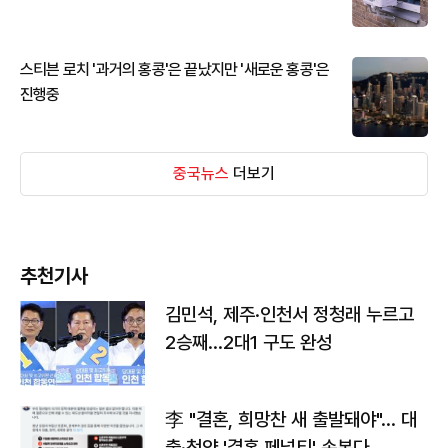
스티븐 로치 '과거의 홍콩'은 끝났지만 '새로운 홍콩'은
진행중
중국뉴스
더보기
추천기사
김민석, 제주·인천서 정청래 누르고
2승째…2대1 구도 완성
李 "결혼, 희망찬 새 출발돼야"… 대
출·청약 '결혼 페널티' 손본다