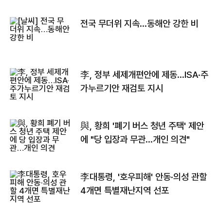
전국 무더위 지속…동해안 강한 비
李, 정부 세제개편안에 제동…ISA·주
가누르기안 재검토 지시
與, 황희 '폐기 버스 청년 주택' 제안
에 "당 입장과 무관…개인 의견"
李대통령, '호우피해' 안동·의성 관할
4개면 특별재난지역 선포