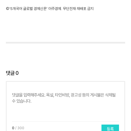
©'5개국어 글로벌 경제신문' 아주경제. 무단전재·재배포 금지
댓글
0
0
/ 300
등록