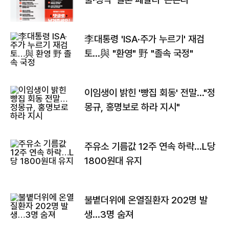
李대통령 'ISA·주가 누르기' 재검
토…與 "환영" 野 "졸속 국정"
이임생이 밝힌 '빵집 회동' 전말…"정
몽규, 홍명보로 하라 지시"
주유소 기름값 12주 연속 하락…L당
1800원대 유지
불볕더위에 온열질환자 202명 발
생…3명 숨져