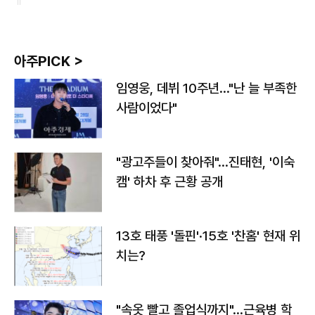
아주PICK >
임영웅, 데뷔 10주년…"난 늘 부족한
사람이었다"
"광고주들이 찾아줘"…진태현, '이숙
캠' 하차 후 근황 공개
13호 태풍 '돌핀'·15호 '찬홈' 현재 위
치는?
"속옷 빨고 졸업식까지"…근육병 학