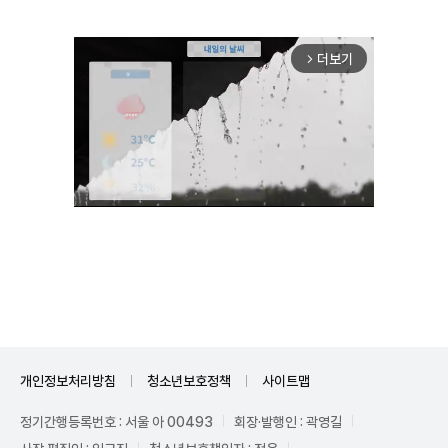
더보기
arrow_forward_ios
Unmute
개인정보처리방침
청소년보호정책
사이트맵
정기간행등록번호 : 서울 아 00493
회장·발행인 : 곽영길