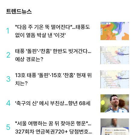
트렌드뉴스
"다음 주 기온 뚝 떨어진다"…태풍도
1
없이 열돔 박살 낸 '이것'
태풍 '돌핀'·'찬홈' 한반도 빗겨간다…
2
예상 경로는?
13호 태풍 '돌핀'·15호 '찬홈' 현재 위
3
치는?
4
'축구의 신' 메시 부친상…향년 68세
"서울 여행하는 꿈 뒤 찾아온 행운"…
5
327회차 연금복권720+ 당첨번호조