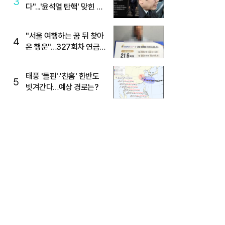
3
다"...'윤석열 탄핵' 맞힌 무
당, '성지글' 등장
"서울 여행하는 꿈 뒤 찾아
4
온 행운"…327회차 연금
복권720+ 당첨번호조회
주목
태풍 '돌핀'·'찬홈' 한반도
5
빗겨간다…예상 경로는?