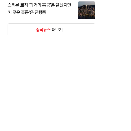
스티븐 로치 '과거의 홍콩'은 끝났지만
'새로운 홍콩'은 진행중
중국뉴스
더보기