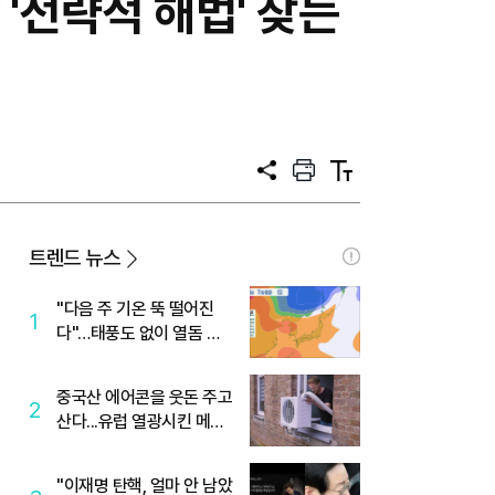
'전략적 해법' 찾는
공
프
텍
유
린
스
트
트
크
기
트렌드 뉴스
"다음 주 기온 뚝 떨어진
1
다"…태풍도 없이 열돔 박
살 낸 '이것'
중국산 에어콘을 웃돈 주고
2
산다...유럽 열광시킨 메이
디
"이재명 탄핵, 얼마 안 남았