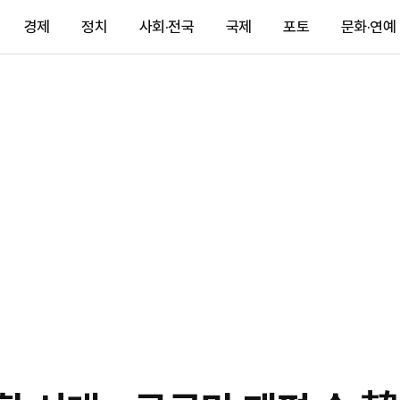
경제
정치
사회·전국
국제
포토
문화·연예