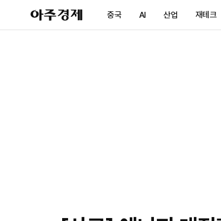
아
중국
AI
산업
재테크
주
경
제