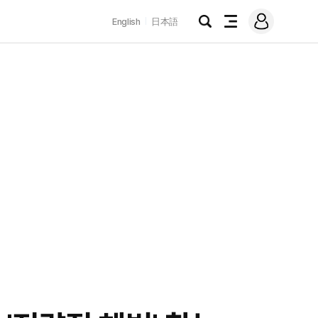
로
English
日本語
그
검
전
인
색
체
메
뉴