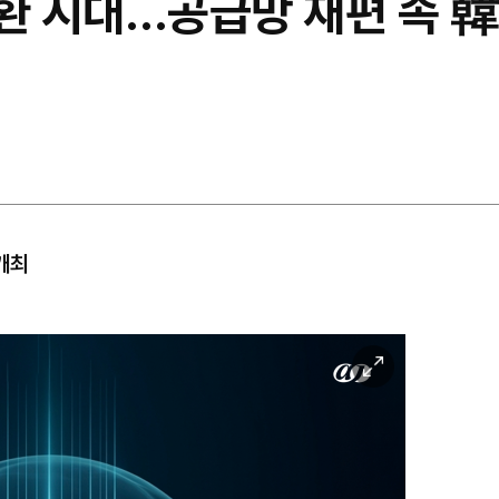
환 시대…공급망 재편 속 韓 
개최
이
미
지
확
대