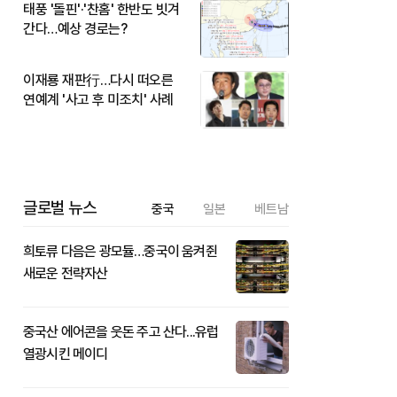
태풍 '돌핀'·'찬홈' 한반도 빗겨
간다…예상 경로는?
이재룡 재판行…다시 떠오른
연예계 '사고 후 미조치' 사례
글로벌 뉴스
중국
일본
베트남
희토류 다음은 광모듈…중국이 움켜쥔
새로운 전략자산
중국산 에어콘을 웃돈 주고 산다...유럽
열광시킨 메이디