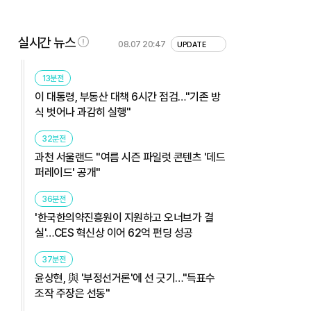
실시간 뉴스
08.07 20:47
UPDATE
13분전
이 대통령, 부동산 대책 6시간 점검…"기존 방
식 벗어나 과감히 실행"
32분전
과천 서울랜드 "여름 시즌 파일럿 콘텐츠 '데드
퍼레이드' 공개"
36분전
'한국한의약진흥원이 지원하고 오너브가 결
실'…CES 혁신상 이어 62억 펀딩 성공
37분전
윤상현, 與 '부정선거론'에 선 긋기…"득표수
조작 주장은 선동"