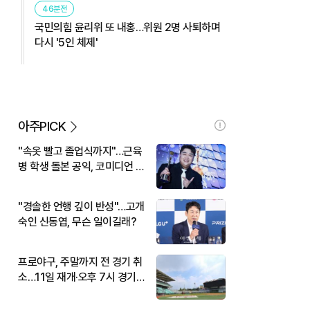
46분전
국민의힘 윤리위 또 내홍…위원 2명 사퇴하며
다시 '5인 체제'
아주PICK
"속옷 빨고 졸업식까지"…근육
병 학생 돌본 공익, 코미디언 김
규원이었다
"경솔한 언행 깊이 반성"…고개
숙인 신동엽, 무슨 일이길래?
프로야구, 주말까지 전 경기 취
소…11일 재개·오후 7시 경기
시작