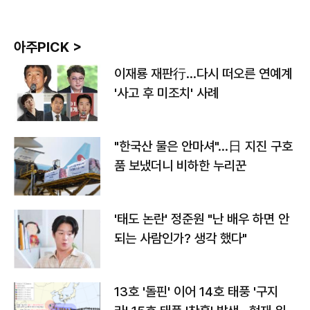
아주PICK >
이재룡 재판行…다시 떠오른 연예계
'사고 후 미조치' 사례
"한국산 물은 안마셔"…日 지진 구호
품 보냈더니 비하한 누리꾼
'태도 논란' 정준원 "난 배우 하면 안
되는 사람인가? 생각 했다"
13호 '돌핀' 이어 14호 태풍 '구지