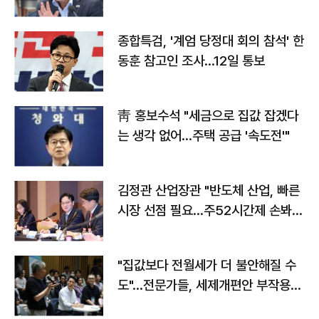
종합특검, '계엄 당정대 회의 참석' 한
동훈 참고인 조사...12일 통보
靑 홍보수석 "세금으로 집값 잡겠다
는 생각 없어…주택 공급 '속도전'"
김정관 산업장관 "반도체 산업, 빠른
시장 선점 필요…주52시간제 손봐
야"
"집값보다 전월세가 더 불안해질 수
도"…전문가들, 세제개편안 부작용
우려