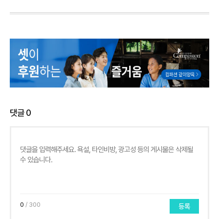
댓글
0
0
/ 300
등록