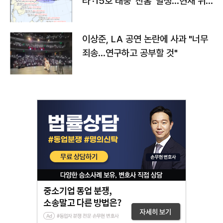
라'·15호 태풍 '찬홈' 발생…현재 위
치와 이동경로는?
이상준, LA 공연 논란에 사과 "너무
죄송…연구하고 공부할 것"