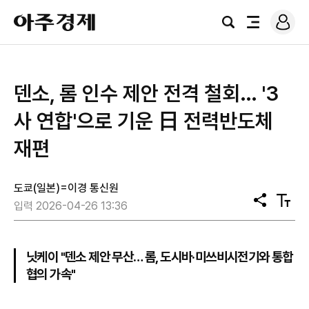
로
아
그
검
전
주
인
색
체
경
메
제
뉴
덴소, 롬 인수 제안 전격 철회… '3
사 연합'으로 기운 日 전력반도체
재편
도쿄(일본)=이경 통신원
공
텍
입력 2026-04-26 13:36
유
스
트
크
기
닛케이 "덴소 제안 무산… 롬, 도시바·미쓰비시전기와 통합
협의 가속"