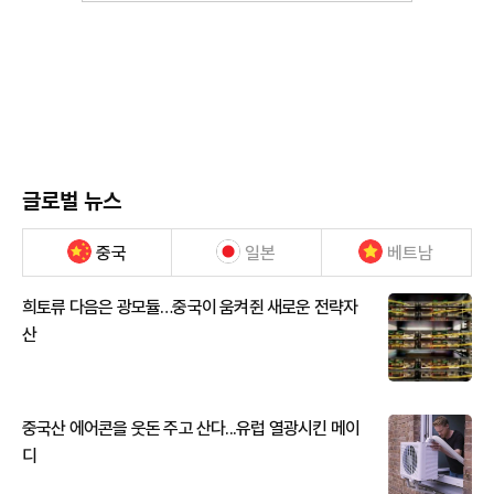
글로벌 뉴스
중국
일본
베트남
희토류 다음은 광모듈…중국이 움켜쥔 새로운 전략자
산
중국산 에어콘을 웃돈 주고 산다...유럽 열광시킨 메이
디