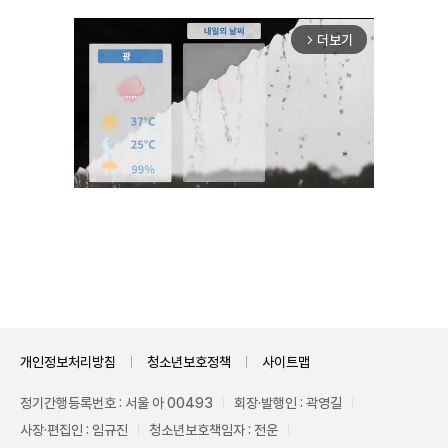
더보기
arrow_forward_ios
Unmute
개인정보처리방침
청소년보호정책
사이트맵
정기간행등록번호 : 서울 아 00493
회장·발행인 : 곽영길
사장·편집인 : 임규진
청소년보호책임자 : 전운