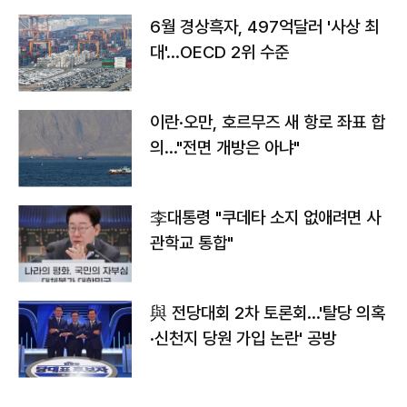
6월 경상흑자, 497억달러 '사상 최
대'…OECD 2위 수준
이란·오만, 호르무즈 새 항로 좌표 합
의…"전면 개방은 아냐"
李대통령 "쿠데타 소지 없애려면 사
관학교 통합"
與 전당대회 2차 토론회…'탈당 의혹
·신천지 당원 가입 논란' 공방