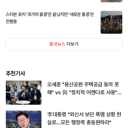
스티븐 로치 '과거의 홍콩'은 끝났지만 '새로운 홍콩'은
진행중
중국뉴스
더보기
추천기사
오세훈 "용산공원 주택공급 동의 못
해" vs 與 "정치적 어젠다로 사용"
맞불
李대통령 "외신서 보던 폭염 상황 현
실로…모든 행정력 총동원하라"