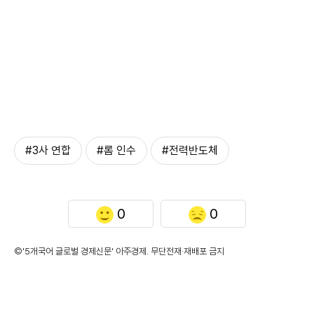
#3사 연합
#롬 인수
#전력반도체
0
0
©'5개국어 글로벌 경제신문' 아주경제. 무단전재·재배포 금지