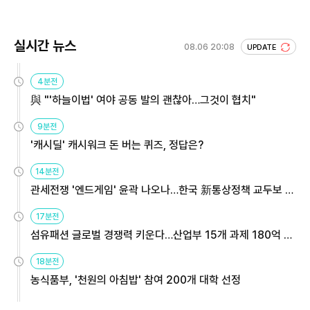
실시간 뉴스
08.06 20:08
UPDATE
4분전
與 "'하늘이법' 여야 공동 발의 괜찮아…그것이 협치"
9분전
'캐시딜' 캐시워크 돈 버는 퀴즈, 정답은?
14분전
관세전쟁 '엔드게임' 윤곽 나오나…한국 新통상정책 교두보 활
용해야
17분전
섬유패션 글로벌 경쟁력 키운다…산업부 15개 과제 180억 지
원
18분전
농식품부, '천원의 아침밥' 참여 200개 대학 선정