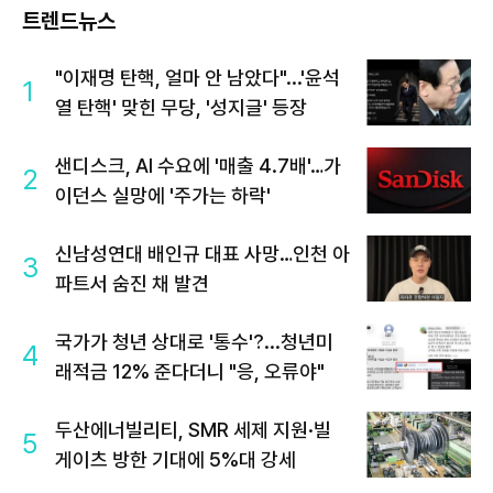
트렌드뉴스
"이재명 탄핵, 얼마 안 남았다"...'윤석
1
열 탄핵' 맞힌 무당, '성지글' 등장
샌디스크, AI 수요에 '매출 4.7배'…가
2
이던스 실망에 '주가는 하락'
신남성연대 배인규 대표 사망…인천 아
3
파트서 숨진 채 발견
국가가 청년 상대로 '통수'?...청년미
4
래적금 12% 준다더니 "응, 오류야"
두산에너빌리티, SMR 세제 지원·빌
5
게이츠 방한 기대에 5%대 강세