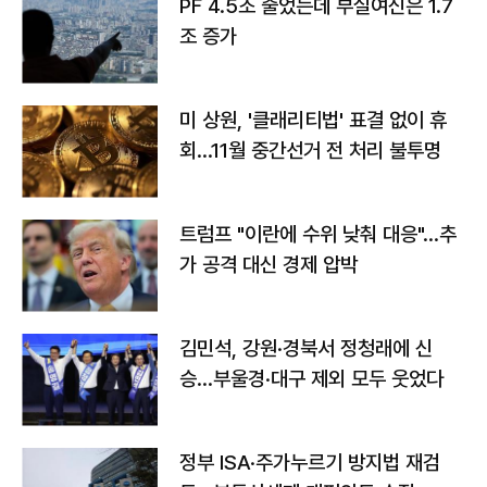
PF 4.5조 줄었는데 부실여신은 1.7
조 증가
미 상원, '클래리티법' 표결 없이 휴
회…11월 중간선거 전 처리 불투명
트럼프 "이란에 수위 낮춰 대응"…추
가 공격 대신 경제 압박
김민석, 강원·경북서 정청래에 신
승…부울경·대구 제외 모두 웃었다
정부 ISA·주가누르기 방지법 재검