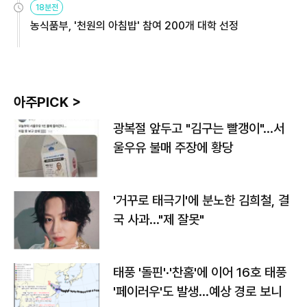
18분전
농식품부, '천원의 아침밥' 참여 200개 대학 선정
아주PICK >
광복절 앞두고 "김구는 빨갱이"…서
울우유 불매 주장에 황당
'거꾸로 태극기'에 분노한 김희철, 결
국 사과…"제 잘못"
태풍 '돌핀'·'찬홈'에 이어 16호 태풍
'페이러우'도 발생…예상 경로 보니