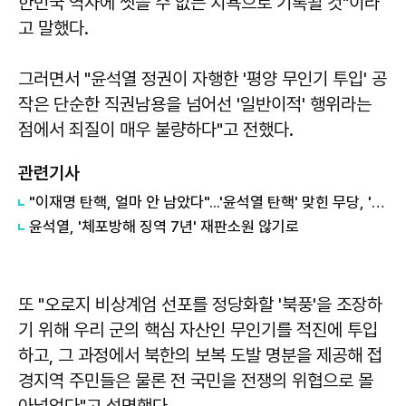
한민국 역사에 씻을 수 없는 치욕으로 기록될 것"이라
고 말했다.
그러면서 "윤석열 정권이 자행한 '평양 무인기 투입' 공
작은 단순한 직권남용을 넘어선 '일반이적' 행위라는
점에서 죄질이 매우 불량하다"고 전했다.
관련기사
"이재명 탄핵, 얼마 안 남았다"...'윤석열 탄핵' 맞힌 무당, '성지글' 등장
윤석열, '체포방해 징역 7년' 재판소원 않기로
또 "오로지 비상계엄 선포를 정당화할 '북풍'을 조장하
기 위해 우리 군의 핵심 자산인 무인기를 적진에 투입
하고, 그 과정에서 북한의 보복 도발 명분을 제공해 접
경지역 주민들은 물론 전 국민을 전쟁의 위협으로 몰
아넣었다"고 설명했다.