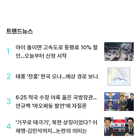
트렌드뉴스
아이 둘이면 고속도로 통행료 10% 할
1
인…오늘부터 신청 시작
2
태풍 '찬홈' 한국 오나…예상 경로 보니
6·25 적국 수장 어록 읊은 국방장관…
3
안규백 '마오쩌둥 발언'에 자질론
'거꾸로 태극기', 북한 상징이었다? 이
4
재명·김민석까지…논란의 의미는