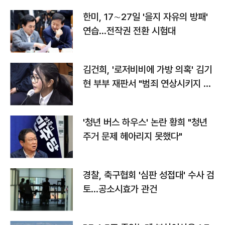
한미, 17∼27일 '을지 자유의 방패'
연습…전작권 전환 시험대
김건희, '로저비비에 가방 의혹' 김기
현 부부 재판서 "범죄 연상시키지 말
라"
'청년 버스 하우스' 논란 황희 "청년
주거 문제 헤아리지 못했다"
경찰, 축구협회 '심판 성접대' 수사 검
토…공소시효가 관건