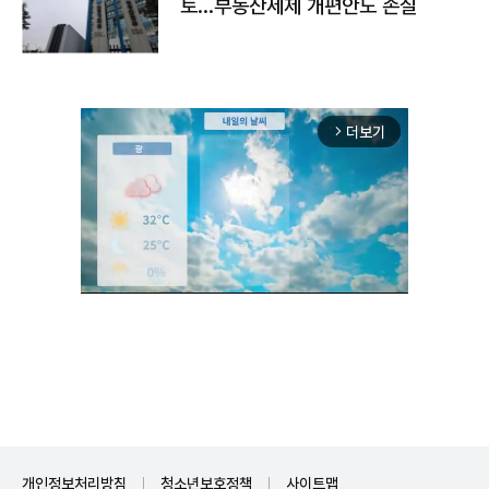
토…부동산세제 개편안도 손질
더보기
arrow_forward_ios
Unmute
개인정보처리방침
청소년보호정책
사이트맵