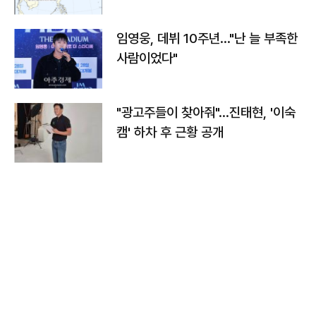
임영웅, 데뷔 10주년…"난 늘 부족한
사람이었다"
"광고주들이 찾아줘"…진태현, '이숙
캠' 하차 후 근황 공개