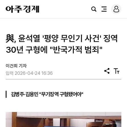
로
아
그
검
전
주
인
색
체
경
메
제
뉴
與, 윤석열 '평양 무인기 사건' 징역
30년 구형에 "반국가적 범죄"
이건희 기자
공
텍
입력 2026-04-24 16:36
유
스
트
크
기
김병주·김용민 "무기징역 구형됐어야"