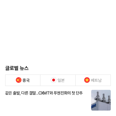
글로벌 뉴스
중국
일본
베트남
같은 출발, 다른 결말...CXMT와 푸젠진화의 첫 단추