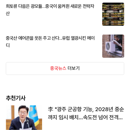
희토류 다음은 광모듈…중국이 움켜쥔 새로운 전략자
산
중국산 에어콘을 웃돈 주고 산다...유럽 열광시킨 메이
디
중국뉴스
더보기
추천기사
李 "광주 군공항 기능, 2028년 중순
까지 임시 배치…속도전 넘어 전격
전"