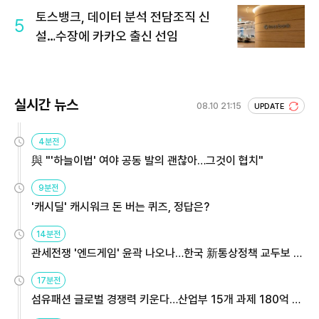
토스뱅크, 데이터 분석 전담조직 신
5
설…수장에 카카오 출신 선임
실시간 뉴스
08.10 21:15
UPDATE
4분전
與 "'하늘이법' 여야 공동 발의 괜찮아…그것이 협치"
9분전
'캐시딜' 캐시워크 돈 버는 퀴즈, 정답은?
14분전
관세전쟁 '엔드게임' 윤곽 나오나…한국 新통상정책 교두보 활
용해야
17분전
섬유패션 글로벌 경쟁력 키운다…산업부 15개 과제 180억 지
원