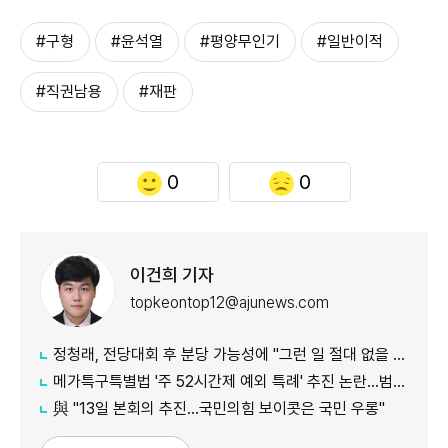
#구형
#윤석열
#평양무인기
#일반이적
#직권남용
#재판
0
0
이건희 기자
topkeontop12@ajunews.com
정청래, 전당대회 후 분당 가능성에 "그런 일 절대 없을 것"
메가특구특별법 '주 52시간제 예외 특례' 추진 논란…범여권서도 반발
​​​​​​​與 "13일 본회의 추진…국민의힘 보이콧은 국민 우롱"