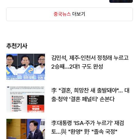
중국뉴스
더보기
추천기사
김민석, 제주·인천서 정청래 누르고
2승째…2대1 구도 완성
李 "결혼, 희망찬 새 출발돼야"… 대
출·청약 '결혼 페널티' 손본다
李대통령 'ISA·주가 누르기' 재검
토…與 "환영" 野 "졸속 국정"