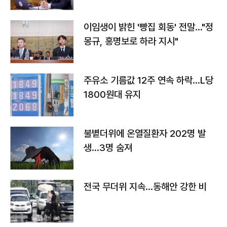
이임생이 밝힌 '빵집 회동' 전말…"정
몽규, 홍명보로 하라 지시"
주유소 기름값 12주 연속 하락…L당
1800원대 유지
불볕더위에 온열질환자 202명 발
생…3명 숨져
전국 무더위 지속…동해안 강한 비