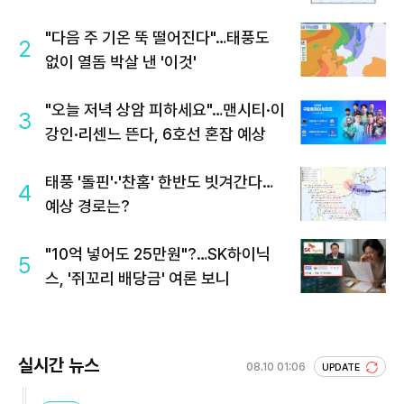
"다음 주 기온 뚝 떨어진다"…태풍도
2
없이 열돔 박살 낸 '이것'
"오늘 저녁 상암 피하세요"…맨시티·이
3
강인·리센느 뜬다, 6호선 혼잡 예상
태풍 '돌핀'·'찬홈' 한반도 빗겨간다…
4
예상 경로는?
"10억 넣어도 25만원"?…SK하이닉
5
스, '쥐꼬리 배당금' 여론 보니
실시간 뉴스
08.10 01:06
UPDATE