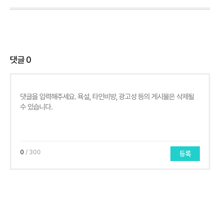
댓글
0
0
/ 300
등록