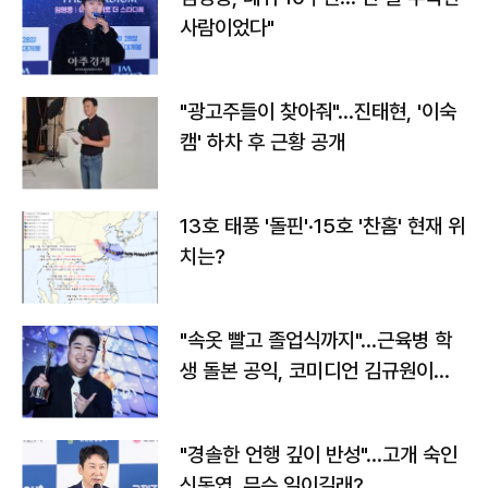
사람이었다"
"광고주들이 찾아줘"…진태현, '이숙
캠' 하차 후 근황 공개
13호 태풍 '돌핀'·15호 '찬홈' 현재 위
치는?
"속옷 빨고 졸업식까지"…근육병 학
생 돌본 공익, 코미디언 김규원이었
다
"경솔한 언행 깊이 반성"…고개 숙인
신동엽, 무슨 일이길래?