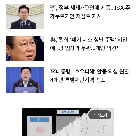
李, 정부 세제개편안에 제동…ISA·주
가누르기안 재검토 지시
與, 황희 '폐기 버스 청년 주택' 제안
에 "당 입장과 무관…개인 의견"
李대통령, '호우피해' 안동·의성 관할
4개면 특별재난지역 선포
더보기
arrow_forward_ios