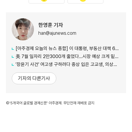
한영훈 기자
han@ajunews.com
[아주경제 오늘의 뉴스 종합] 이 대통령, 부동산 대책 6시간 점검…"기존 방식 벗어나 과감히 실행" 外
美 7월 일자리 2만3000개 줄었다…시장 예상 크게 밑돈 '고용 쇼크'
'장윤기 사건' 여고생 구하려다 중상 입은 고교생, 의상자 인정
기자의 다른기사
©'5개국어 글로벌 경제신문' 아주경제. 무단전재·재배포 금지