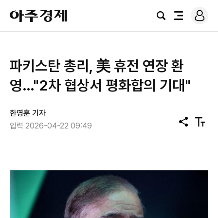
로
아
그
검
전
주
인
색
체
경
메
제
뉴
파키스탄 총리, 美 휴전 연장 환
영…"2차 협상서 평화합의 기대"
한영훈 기자
공
텍
입력 2026-04-22 09:49
유
스
트
크
기