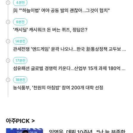
4분전
與 "'하늘이법' 여야 공동 발의 괜찮아…그것이 협치"
9분전
'캐시딜' 캐시워크 돈 버는 퀴즈, 정답은?
14분전
관세전쟁 '엔드게임' 윤곽 나오나…한국 新통상정책 교두보 활
용해야
17분전
섬유패션 글로벌 경쟁력 키운다…산업부 15개 과제 180억 지
원
18분전
농식품부, '천원의 아침밥' 참여 200개 대학 선정
아주PICK >
임영웅, 데뷔 10주년…"난 늘 부족한