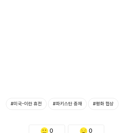
#미국-이란 휴전
#파키스탄 중재
#평화 협상
0
0