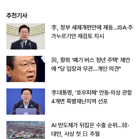
추천기사
李, 정부 세제개편안에 제동…ISA·주
가누르기안 재검토 지시
與, 황희 '폐기 버스 청년 주택' 제안
에 "당 입장과 무관…개인 의견"
李대통령, '호우피해' 안동·의성 관할
4개면 특별재난지역 선포
AI 반도체가 뒤집은 수출 순위…韓·
대만, 사상 첫 日 추월