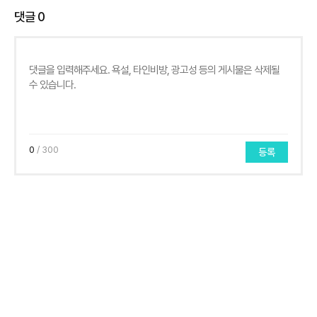
댓글
0
0
/ 300
등록