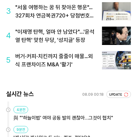
"서울 여행하는 꿈 뒤 찾아온 행운"…
3
327회차 연금복권720+ 당첨번호조
회 주목
"이재명 탄핵, 얼마 안 남았다"...'윤석
4
열 탄핵' 맞힌 무당, '성지글' 등장
버거·커피·치킨까지 줄줄이 매물…외
5
식 프랜차이즈 M&A '활기'
실시간 뉴스
08.09 00:18
UPDATE
4분전
與 "'하늘이법' 여야 공동 발의 괜찮아…그것이 협치"
9분전