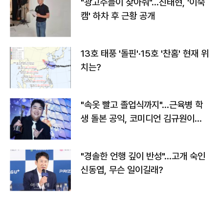
"광고주들이 찾아줘"…진태현, '이숙
캠' 하차 후 근황 공개
13호 태풍 '돌핀'·15호 '찬홈' 현재 위
치는?
"속옷 빨고 졸업식까지"…근육병 학
생 돌본 공익, 코미디언 김규원이었
다
"경솔한 언행 깊이 반성"…고개 숙인
신동엽, 무슨 일이길래?