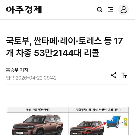
로
아
그
검
전
주
인
색
체
경
메
제
뉴
국토부, 싼타페·레이·토레스 등 17
개 차종 53만2144대 리콜
홍승우 기자
공
텍
입력 2026-04-22 09:42
유
스
트
크
기