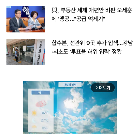
與, 부동산 세제 개편안 비판 오세훈
에 '맹공'…"공급 억제기"
합수본, 선관위 9곳 추가 압색…강남
·서초도 '투표율 허위 입력' 정황
더보기
arrow_forward_ios