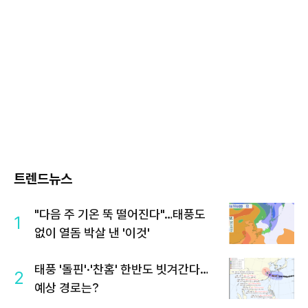
트렌드뉴스
"다음 주 기온 뚝 떨어진다"…태풍도
1
없이 열돔 박살 낸 '이것'
태풍 '돌핀'·'찬홈' 한반도 빗겨간다…
2
예상 경로는?