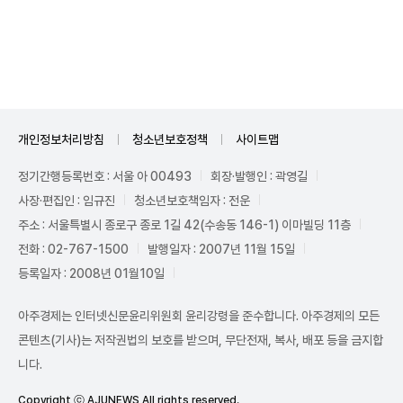
Unmute
개인정보처리방침
청소년보호정책
사이트맵
정기간행등록번호 : 서울 아 00493
회장·발행인 : 곽영길
사장·편집인 : 임규진
청소년보호책임자 : 전운
주소 : 서울특별시 종로구 종로 1길 42(수송동 146-1) 이마빌딩 11층
전화 : 02-767-1500
발행일자 : 2007년 11월 15일
등록일자 : 2008년 01월10일
아주경제는 인터넷신문윤리위원회 윤리강령을 준수합니다. 아주경제의 모든
콘텐츠(기사)는 저작권법의 보호를 받으며, 무단전재, 복사, 배포 등을 금지합
니다.
Copyright ⓒ AJUNEWS All rights reserved.