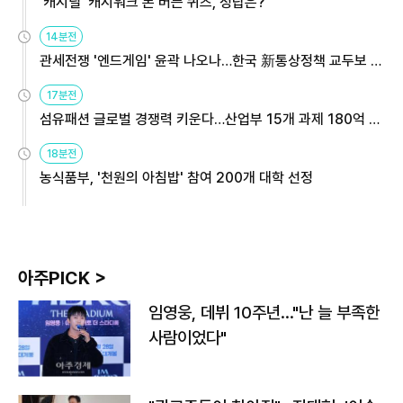
'캐시딜' 캐시워크 돈 버는 퀴즈, 정답은?
14분전
관세전쟁 '엔드게임' 윤곽 나오나…한국 新통상정책 교두보 활
용해야
17분전
섬유패션 글로벌 경쟁력 키운다…산업부 15개 과제 180억 지
원
18분전
농식품부, '천원의 아침밥' 참여 200개 대학 선정
아주PICK >
임영웅, 데뷔 10주년…"난 늘 부족한
사람이었다"