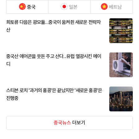
중국
일본
베트남
희토류 다음은 광모듈…중국이 움켜쥔 새로운 전략자
산
중국산 에어콘을 웃돈 주고 산다...유럽 열광시킨 메이
디
스티븐 로치 '과거의 홍콩'은 끝났지만 '새로운 홍콩'은
진행중
중국뉴스
더보기