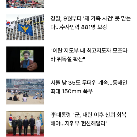
경찰, 9월부터 '제 가족 사건' 못 맡는
다…수사인력 881명 보강
"이란 지도부 내 최고지도자 모즈타
바 위독설 확산"
서울 낮 35도 무더위 계속…동해안
최대 150㎜ 폭우
李대통령 "군, 내란 이후 신뢰 회복
해야…지휘부 헌신해달라"