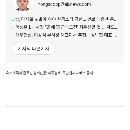
hongscoop@ajunews.com
北 미사일 도발에 여야 한목소리 규탄… 안보 대응엔 온도차
이성훈 LH 사장 "올해 '공급속도전' 최우선할 것"… 제도 개선·직원 참여 독려
대우건설, 이강석 부사장 대표이사 추천… 김보현 대표 용퇴
기자의 다른기사
©'5개국어 글로벌 경제신문' 아주경제. 무단전재·재배포 금지