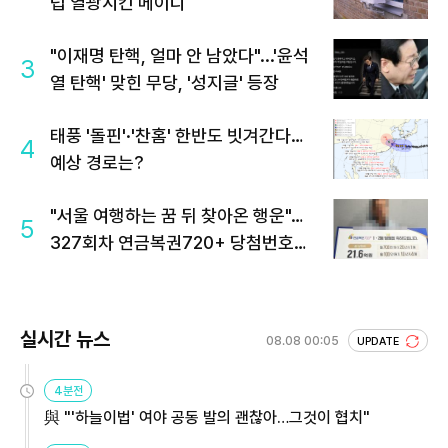
럽 열광시킨 메이디
"이재명 탄핵, 얼마 안 남았다"...'윤석
3
열 탄핵' 맞힌 무당, '성지글' 등장
태풍 '돌핀'·'찬홈' 한반도 빗겨간다…
4
예상 경로는?
"서울 여행하는 꿈 뒤 찾아온 행운"…
5
327회차 연금복권720+ 당첨번호조
회 주목
실시간 뉴스
08.08 00:05
UPDATE
4분전
與 "'하늘이법' 여야 공동 발의 괜찮아…그것이 협치"