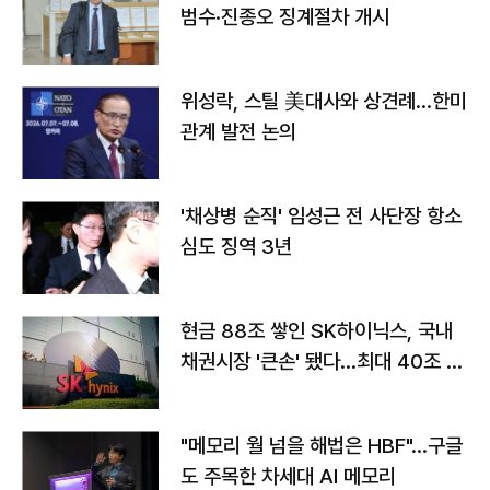
범수·진종오 징계절차 개시
위성락, 스틸 美대사와 상견례…한미
관계 발전 논의
'채상병 순직' 임성근 전 사단장 항소
심도 징역 3년
현금 88조 쌓인 SK하이닉스, 국내
채권시장 '큰손' 됐다…최대 40조 투
자
"메모리 월 넘을 해법은 HBF"…구글
도 주목한 차세대 AI 메모리