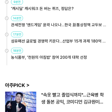
9분전
'캐시딜' 캐시워크 돈 버는 퀴즈, 정답은?
14분전
관세전쟁 '엔드게임' 윤곽 나오나…한국 新통상정책 교두보 활
용해야
17분전
섬유패션 글로벌 경쟁력 키운다…산업부 15개 과제 180억 지
원
18분전
농식품부, '천원의 아침밥' 참여 200개 대학 선정
아주PICK >
"속옷 빨고 졸업식까지"…근육병 학
생 돌본 공익, 코미디언 김규원이었
다