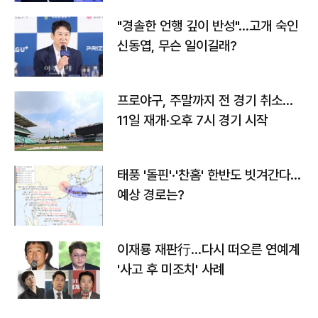
"경솔한 언행 깊이 반성"…고개 숙인
신동엽, 무슨 일이길래?
프로야구, 주말까지 전 경기 취소…
11일 재개·오후 7시 경기 시작
태풍 '돌핀'·'찬홈' 한반도 빗겨간다…
예상 경로는?
이재룡 재판行…다시 떠오른 연예계
'사고 후 미조치' 사례