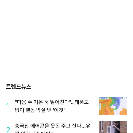
트렌드뉴스
"다음 주 기온 뚝 떨어진다"…태풍도
1
없이 열돔 박살 낸 '이것'
중국산 에어콘을 웃돈 주고 산다...유
2