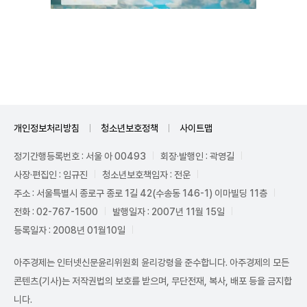
Unmute
개인정보처리방침
청소년보호정책
사이트맵
정기간행등록번호 : 서울 아 00493
회장·발행인 : 곽영길
사장·편집인 : 임규진
청소년보호책임자 : 전운
주소 : 서울특별시 종로구 종로 1길 42(수송동 146-1) 이마빌딩 11층
전화 : 02-767-1500
발행일자 : 2007년 11월 15일
등록일자 : 2008년 01월10일
아주경제는 인터넷신문윤리위원회 윤리강령을 준수합니다. 아주경제의 모든
콘텐츠(기사)는 저작권법의 보호를 받으며, 무단전재, 복사, 배포 등을 금지합
니다.