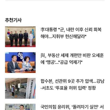
추천기사
李대통령 "군, 내란 이후 신뢰 회복
해야…지휘부 헌신해달라"
與, 부동산 세제 개편안 비판 오세훈
에 '맹공'…"공급 억제기"
합수본, 선관위 9곳 추가 압색…강남
·서초도 '투표율 허위 입력' 정황
국민의힘 윤리위, '돌려차기 실언' 서