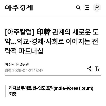
로
아
그
검
전
주
인
색
체
경
메
제
뉴
[아주칼럼] 印韓 관계의 새로운 도
약…외교·경제·사회로 이어지는 전
략적 파트너십
이수완 논설위원
공
텍
입력 2026-04-21 18:47
유
스
트
크
기
라지브 쿠마르 한–인도 포럼(India–Korea Forum)
회장