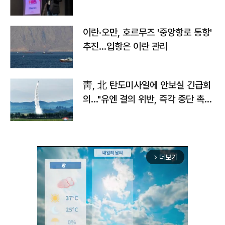
이란·오만, 호르무즈 '중앙항로 통항'
추진…입항은 이란 관리
靑, 北 탄도미사일에 안보실 긴급회
의…"유엔 결의 위반, 즉각 중단 촉
구"
더보기
arrow_forward_ios