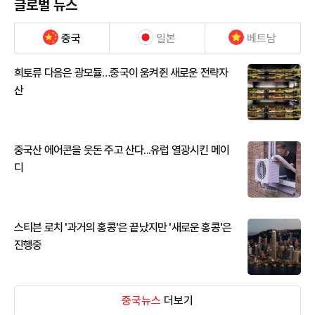
글로벌 뉴스
중국
일본
베트남
희토류 다음은 광모듈…중국이 움켜쥔 새로운 전략자
산
중국산 에어콘을 웃돈 주고 산다...유럽 열광시킨 메이
디
스티븐 로치 '과거의 홍콩'은 끝났지만 '새로운 홍콩'은
진행중
중국뉴스
더보기