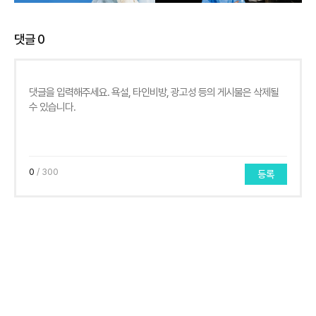
댓글
0
0
/ 300
등록