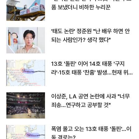
품 보냈더니 비하한 누리꾼
'태도 논란' 정준원 "난 배우 하면 안
되는 사람인가? 생각 했다"
13호 '돌핀' 이어 14호 태풍 '구지
라'·15호 태풍 '찬홈' 발생…현재 위
치와 이동경로는?
이상준, LA 공연 논란에 사과 "너무
죄송…연구하고 공부할 것"
폭염 몰고 오는 13호 태풍 '돌핀'…이
동 경로는?