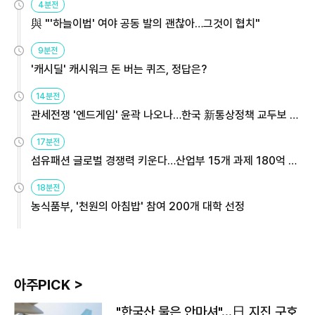
4분전
與 "'하늘이법' 여야 공동 발의 괜찮아…그것이 협치"
9분전
'캐시딜' 캐시워크 돈 버는 퀴즈, 정답은?
14분전
관세전쟁 '엔드게임' 윤곽 나오나…한국 新통상정책 교두보 활
용해야
17분전
섬유패션 글로벌 경쟁력 키운다…산업부 15개 과제 180억 지
원
18분전
농식품부, '천원의 아침밥' 참여 200개 대학 선정
아주PICK >
"한국산 물은 안마셔"…日 지진 구호