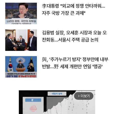
李대통령 "외교에 정쟁 안타까워…
자주 국방 가장 큰 과제"
김용범 실장, 오세훈 시장과 오늘 오
찬회동...서울시 주택 공급 논의
與, '주가누르기 방지' 정부안에 내부
반발…野 세제 개편안 연일 '맹공'
더보기
arrow_forward_ios