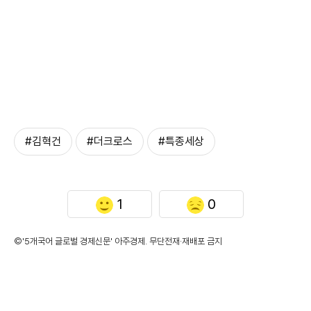
#김혁건
#더크로스
#특종세상
1
0
©'5개국어 글로벌 경제신문' 아주경제. 무단전재·재배포 금지