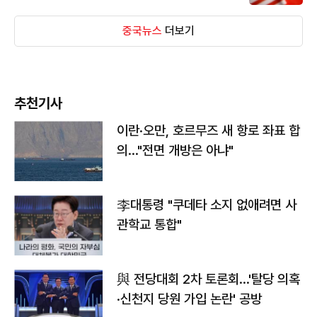
중국뉴스
더보기
추천기사
이란·오만, 호르무즈 새 항로 좌표 합
의…"전면 개방은 아냐"
李대통령 "쿠데타 소지 없애려면 사
관학교 통합"
與 전당대회 2차 토론회…'탈당 의혹
·신천지 당원 가입 논란' 공방