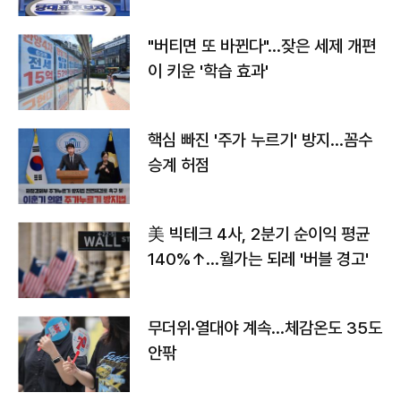
"버티면 또 바뀐다"…잦은 세제 개편
이 키운 '학습 효과'
핵심 빠진 '주가 누르기' 방지…꼼수
승계 허점
美 빅테크 4사, 2분기 순이익 평균
140%↑…월가는 되레 '버블 경고'
무더위·열대야 계속…체감온도 35도
안팎