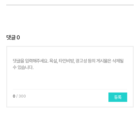
댓글
0
0
/ 300
등록