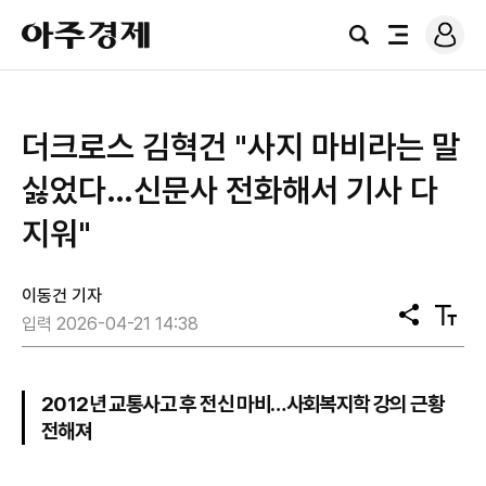
로
아
그
검
전
주
인
색
체
경
메
제
뉴
더크로스 김혁건 "사지 마비라는 말
싫었다…신문사 전화해서 기사 다
지워"
이동건 기자
공
텍
입력 2026-04-21 14:38
유
스
트
크
기
2012년 교통사고 후 전신 마비…사회복지학 강의 근황
전해져