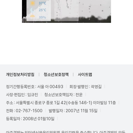
Unmute
개인정보처리방침
청소년보호정책
사이트맵
정기간행등록번호 : 서울 아 00493
회장·발행인 : 곽영길
사장·편집인 : 임규진
청소년보호책임자 : 전운
주소 : 서울특별시 종로구 종로 1길 42(수송동 146-1) 이마빌딩 11층
전화 : 02-767-1500
발행일자 : 2007년 11월 15일
등록일자 : 2008년 01월10일
아주경제는 인터넷신문윤리위원회 윤리강령을 준수합니다. 아주경제의 모든