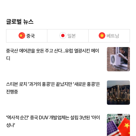
글로벌 뉴스
중국
일본
베트남
중국산 에어콘을 웃돈 주고 산다...유럽 열광시킨 메이
디
스티븐 로치 '과거의 홍콩'은 끝났지만 '새로운 홍콩'은
진행중
'역사적 순간' 중국 DUV 개발업체는 설립 3년된 '아이
성나'