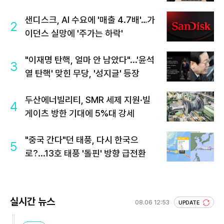
샌디스크, AI 수요에 '매출 4.7배'…가
2
이던스 실망에 '주가는 하락'
"이재명 탄핵, 얼마 안 남았다"...'윤석
3
열 탄핵' 맞힌 무당, '성지글' 등장
두산에너빌리티, SMR 세제 지원·빌
4
게이츠 방한 기대에 5%대 강세
"중국 간다"던 태풍, 다시 한국으
5
로?...13호 태풍 '돌핀' 방향 급전환
실시간 뉴스
08.06 12:53
UPDATE