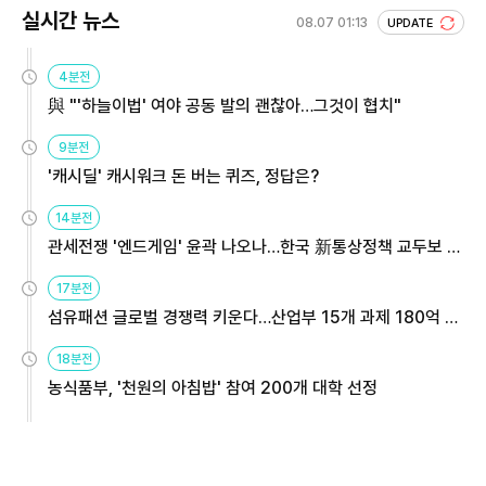
실시간 뉴스
08.07 01:13
UPDATE
4분전
與 "'하늘이법' 여야 공동 발의 괜찮아…그것이 협치"
9분전
'캐시딜' 캐시워크 돈 버는 퀴즈, 정답은?
14분전
관세전쟁 '엔드게임' 윤곽 나오나…한국 新통상정책 교두보 활
용해야
17분전
섬유패션 글로벌 경쟁력 키운다…산업부 15개 과제 180억 지
원
18분전
농식품부, '천원의 아침밥' 참여 200개 대학 선정