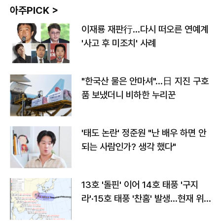
아주PICK >
이재룡 재판行…다시 떠오른 연예계
'사고 후 미조치' 사례
"한국산 물은 안마셔"…日 지진 구호
품 보냈더니 비하한 누리꾼
'태도 논란' 정준원 "난 배우 하면 안
되는 사람인가? 생각 했다"
13호 '돌핀' 이어 14호 태풍 '구지
라'·15호 태풍 '찬홈' 발생…현재 위
치와 이동경로는?