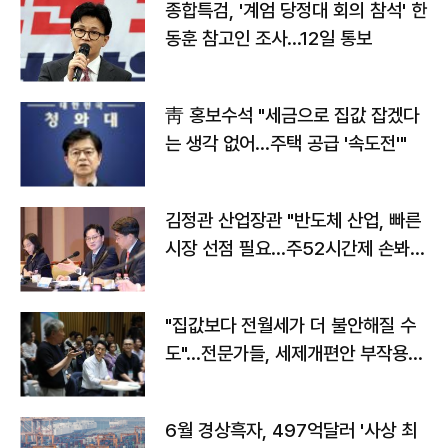
종합특검, '계엄 당정대 회의 참석' 한
동훈 참고인 조사...12일 통보
靑 홍보수석 "세금으로 집값 잡겠다
는 생각 없어…주택 공급 '속도전'"
김정관 산업장관 "반도체 산업, 빠른
시장 선점 필요…주52시간제 손봐
야"
"집값보다 전월세가 더 불안해질 수
도"…전문가들, 세제개편안 부작용
우려
6월 경상흑자, 497억달러 '사상 최