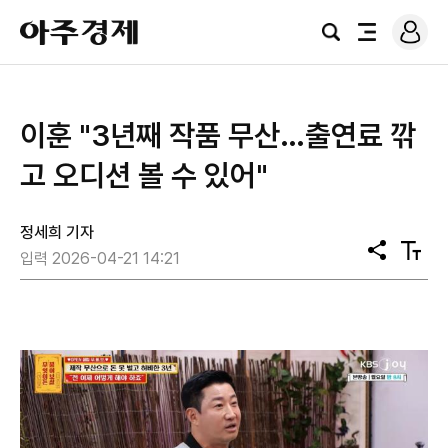
로
아
그
검
전
주
인
색
체
경
메
제
뉴
이훈 "3년째 작품 무산…출연료 깎
고 오디션 볼 수 있어"
정세희 기자
공
텍
입력 2026-04-21 14:21
유
스
트
크
기