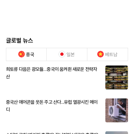
글로벌 뉴스
중국
일본
베트남
희토류 다음은 광모듈…중국이 움켜쥔 새로운 전략자
산
중국산 에어콘을 웃돈 주고 산다...유럽 열광시킨 메이
디