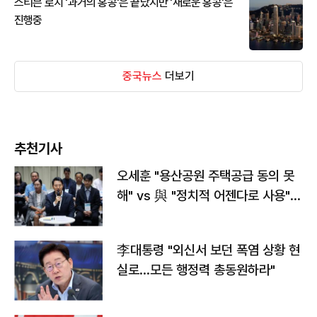
스티븐 로치 '과거의 홍콩'은 끝났지만 '새로운 홍콩'은
진행중
중국뉴스
더보기
추천기사
오세훈 "용산공원 주택공급 동의 못
해" vs 與 "정치적 어젠다로 사용"
맞불
李대통령 "외신서 보던 폭염 상황 현
실로…모든 행정력 총동원하라"