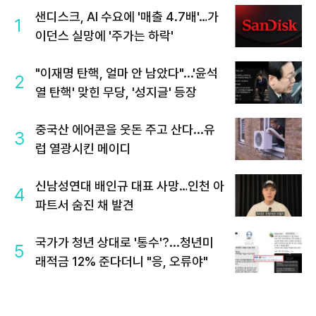
샌디스크, AI 수요에 '매출 4.7배'…가
1
이던스 실망에 '주가는 하락'
"이재명 탄핵, 얼마 안 남았다"...'윤석
2
열 탄핵' 맞힌 무당, '성지글' 등장
중국산 에어콘을 웃돈 주고 산다...유
3
럽 열광시킨 메이디
신남성연대 배인규 대표 사망…인천 아
4
파트서 숨진 채 발견
국가가 청년 상대로 '통수'?...청년미
5
래적금 12% 준다더니 "응, 오류야"