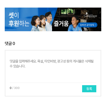
댓글
0
0
/ 300
등록