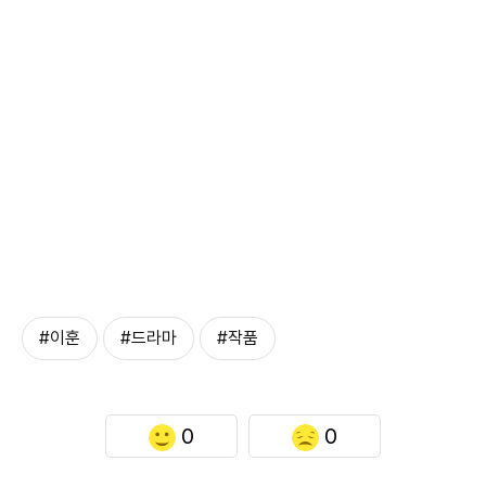
#이훈
#드라마
#작품
0
0