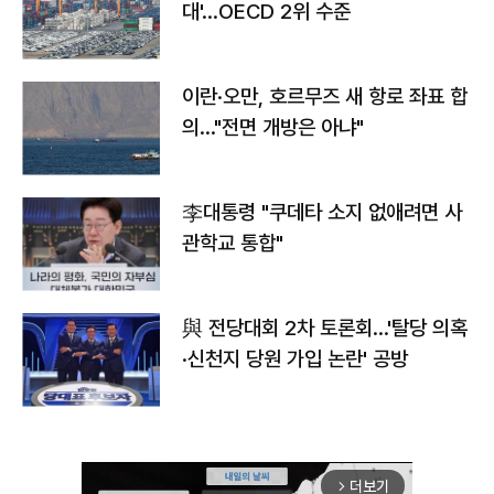
대'…OECD 2위 수준
이란·오만, 호르무즈 새 항로 좌표 합
의…"전면 개방은 아냐"
李대통령 "쿠데타 소지 없애려면 사
관학교 통합"
與 전당대회 2차 토론회…'탈당 의혹
·신천지 당원 가입 논란' 공방
더보기
arrow_forward_ios