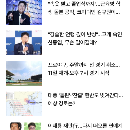
"속옷 빨고 졸업식까지"…근육병 학
생 돌본 공익, 코미디언 김규원이었
다
"경솔한 언행 깊이 반성"…고개 숙인
신동엽, 무슨 일이길래?
프로야구, 주말까지 전 경기 취소…
11일 재개·오후 7시 경기 시작
태풍 '돌핀'·'찬홈' 한반도 빗겨간다…
예상 경로는?
이재룡 재판行…다시 떠오른 연예계