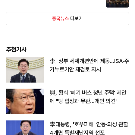
중국뉴스
더보기
추천기사
李, 정부 세제개편안에 제동…ISA·주
가누르기안 재검토 지시
與, 황희 '폐기 버스 청년 주택' 제안
에 "당 입장과 무관…개인 의견"
李대통령, '호우피해' 안동·의성 관할
4개면 특별재난지역 선포