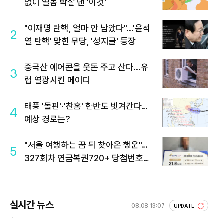
없이 열돔 박살 낸 '이것'
"이재명 탄핵, 얼마 안 남았다"...'윤석
2
열 탄핵' 맞힌 무당, '성지글' 등장
중국산 에어콘을 웃돈 주고 산다...유
3
럽 열광시킨 메이디
태풍 '돌핀'·'찬홈' 한반도 빗겨간다…
4
예상 경로는?
"서울 여행하는 꿈 뒤 찾아온 행운"…
5
327회차 연금복권720+ 당첨번호조
회 주목
실시간 뉴스
08.08 13:07
UPDATE