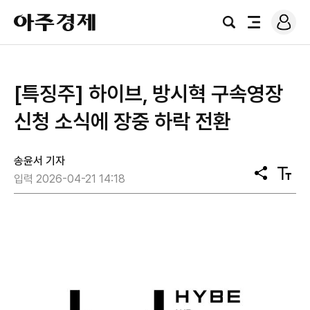
로
아
그
검
전
주
인
색
체
경
메
제
뉴
[특징주] 하이브, 방시혁 구속영장
신청 소식에 장중 하락 전환
송윤서 기자
공
텍
입력 2026-04-21 14:18
유
스
트
크
기