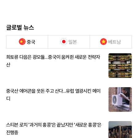
글로벌 뉴스
중국
일본
베트남
희토류 다음은 광모듈…중국이 움켜쥔 새로운 전략자
산
중국산 에어콘을 웃돈 주고 산다...유럽 열광시킨 메이
디
스티븐 로치 '과거의 홍콩'은 끝났지만 '새로운 홍콩'은
진행중