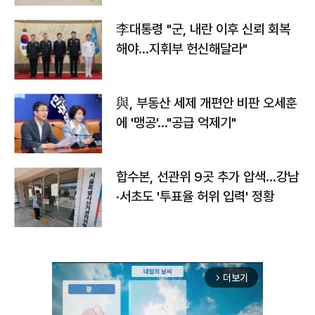
李대통령 "군, 내란 이후 신뢰 회복
해야…지휘부 헌신해달라"
與, 부동산 세제 개편안 비판 오세훈
에 '맹공'…"공급 억제기"
합수본, 선관위 9곳 추가 압색…강남
·서초도 '투표율 허위 입력' 정황
더보기
arrow_forward_ios