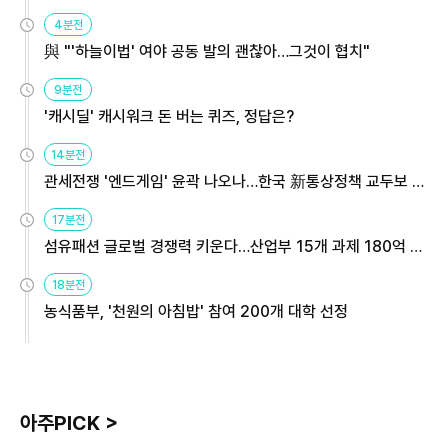
4분전
與 "'하늘이법' 여야 공동 발의 괜찮아…그것이 협치"
9분전
'캐시딜' 캐시워크 돈 버는 퀴즈, 정답은?
14분전
관세전쟁 '엔드게임' 윤곽 나오나…한국 新통상정책 교두보 활
용해야
17분전
섬유패션 글로벌 경쟁력 키운다…산업부 15개 과제 180억 지
원
18분전
농식품부, '천원의 아침밥' 참여 200개 대학 선정
아주PICK >