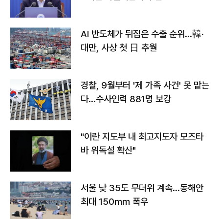
AI 반도체가 뒤집은 수출 순위…韓·
대만, 사상 첫 日 추월
경찰, 9월부터 '제 가족 사건' 못 맡는
다…수사인력 881명 보강
"이란 지도부 내 최고지도자 모즈타
바 위독설 확산"
서울 낮 35도 무더위 계속…동해안
최대 150㎜ 폭우