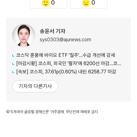
0
0
송윤서 기자
sys0303@ajunews.com
코스닥 훈풍에 바이오 ETF '질주'…수급 개선에 강세
[마감시황] 코스피, 외국인 '팔자'에 6200선 마감…코스닥도 하락
[속보] 코스피, 37.61p(0.60%) 내린 6258.77 마감
기자의 다른기사
©'5개국어 글로벌 경제신문' 아주경제. 무단전재·재배포 금지