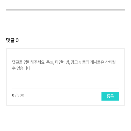
댓글
0
0
/ 300
등록