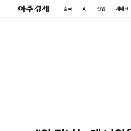
아
중국
AI
산업
재테크
주
경
제