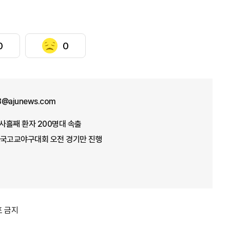
0
0
8@ajunews.com
사흘째 환자 200명대 속출
전국고교야구대회 오전 경기만 진행
포 금지