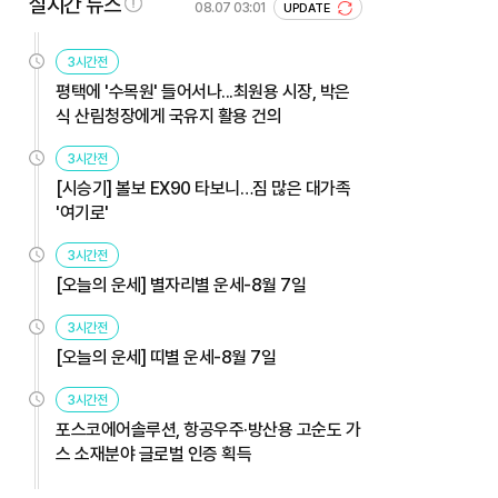
실시간 뉴스
08.07 03:01
UPDATE
3시간전
평택에 '수목원' 들어서나...최원용 시장, 박은
식 산림청장에게 국유지 활용 건의
3시간전
[시승기] 볼보 EX90 타보니…짐 많은 대가족
'여기로'
3시간전
[오늘의 운세] 별자리별 운세-8월 7일
3시간전
[오늘의 운세] 띠별 운세-8월 7일
3시간전
포스코에어솔루션, 항공우주·방산용 고순도 가
스 소재분야 글로벌 인증 획득