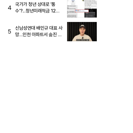
국가가 청년 상대로 '통
4
수'?...청년미래적금 12%
준다더니 "응, 오류야"
신남성연대 배인규 대표 사
5
망…인천 아파트서 숨진 채
발견