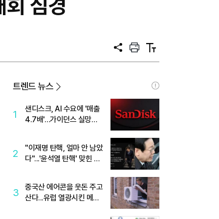
재회 심경
공
프
텍
유
린
스
트
트
크
기
트렌드 뉴스
샌디스크, AI 수요에 '매출
1
4.7배'…가이던스 실망에
'주가는 하락'
"이재명 탄핵, 얼마 안 남았
2
다"...'윤석열 탄핵' 맞힌 무
당, '성지글' 등장
중국산 에어콘을 웃돈 주고
3
산다...유럽 열광시킨 메이
디