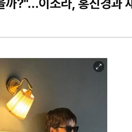
을까?"…이소라, 홍진경과 
이
미
지
확
대