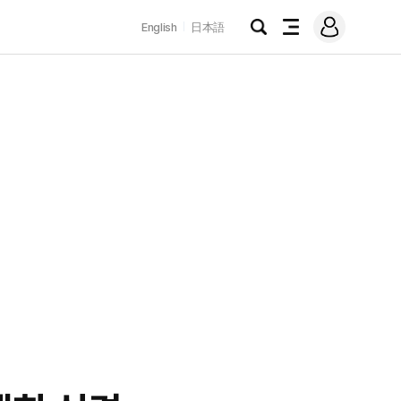
로
English
日本語
그
검
전
인
색
체
메
뉴