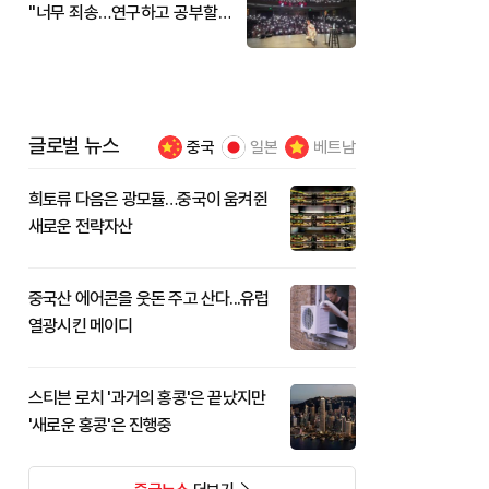
"너무 죄송…연구하고 공부할
것"
글로벌 뉴스
중국
일본
베트남
희토류 다음은 광모듈…중국이 움켜쥔
새로운 전략자산
중국산 에어콘을 웃돈 주고 산다...유럽
열광시킨 메이디
스티븐 로치 '과거의 홍콩'은 끝났지만
'새로운 홍콩'은 진행중