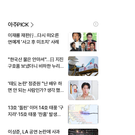
아주PICK
이재룡 재판行…다시 떠오른
연예계 '사고 후 미조치' 사례
"한국산 물은 안마셔"…日 지진
구호품 보냈더니 비하한 누리
꾼
'태도 논란' 정준원 "난 배우 하
면 안 되는 사람인가? 생각 했
다"
13호 '돌핀' 이어 14호 태풍 '구
지라'·15호 태풍 '찬홈' 발생…
현재 위치와 이동경로는?
이상준, LA 공연 논란에 사과