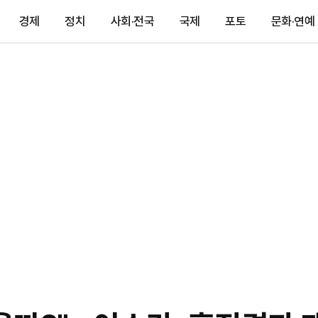
경제
정치
사회·전국
국제
포토
문화·연예