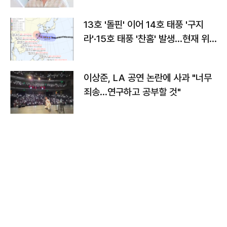
13호 '돌핀' 이어 14호 태풍 '구지
라'·15호 태풍 '찬홈' 발생…현재 위
치와 이동경로는?
이상준, LA 공연 논란에 사과 "너무
죄송…연구하고 공부할 것"