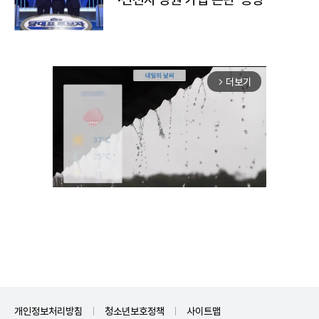
더보기
arrow_forward_ios
Unmute
개인정보처리방침
청소년보호정책
사이트맵