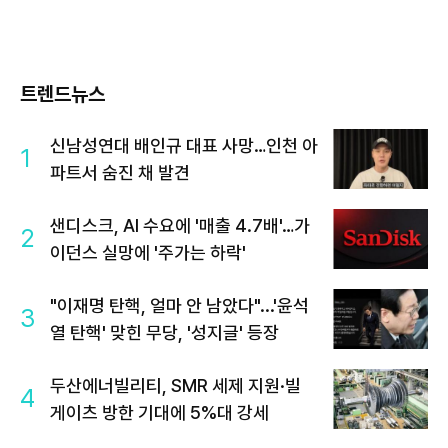
트렌드뉴스
신남성연대 배인규 대표 사망…인천 아
1
파트서 숨진 채 발견
샌디스크, AI 수요에 '매출 4.7배'…가
2
이던스 실망에 '주가는 하락'
"이재명 탄핵, 얼마 안 남았다"...'윤석
3
열 탄핵' 맞힌 무당, '성지글' 등장
두산에너빌리티, SMR 세제 지원·빌
4
게이츠 방한 기대에 5%대 강세