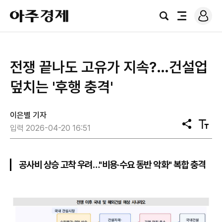
로
아
그
검
전
주
인
색
체
경
메
제
뉴
전쟁 끝나도 고유가 지속?…건설업
덮치는 '후행 충격'
이은별 기자
공
텍
입력 2026-04-20 16:51
유
스
트
크
기
공사비 상승 고착 우려…"비용·수요 동반 악화" 복합 충격