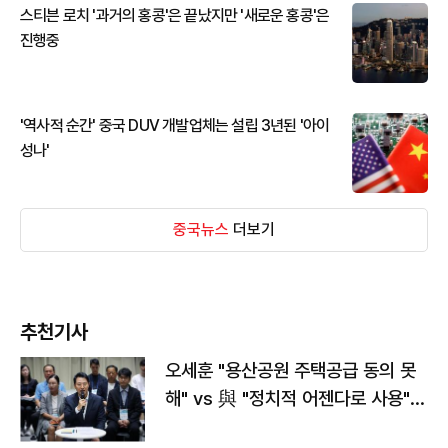
스티븐 로치 '과거의 홍콩'은 끝났지만 '새로운 홍콩'은
진행중
'역사적 순간' 중국 DUV 개발업체는 설립 3년된 '아이
성나'
중국뉴스
더보기
추천기사
오세훈 "용산공원 주택공급 동의 못
해" vs 與 "정치적 어젠다로 사용"
맞불