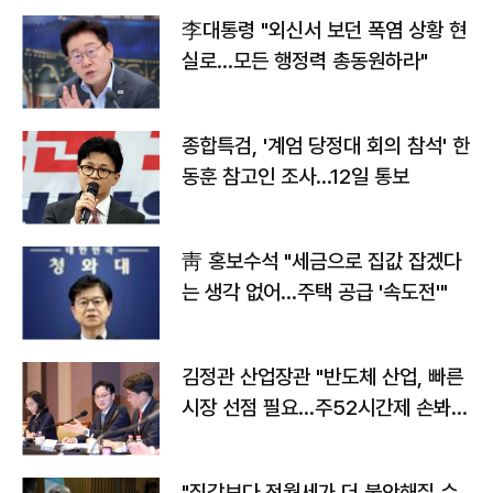
李대통령 "외신서 보던 폭염 상황 현
실로…모든 행정력 총동원하라"
종합특검, '계엄 당정대 회의 참석' 한
동훈 참고인 조사...12일 통보
靑 홍보수석 "세금으로 집값 잡겠다
는 생각 없어…주택 공급 '속도전'"
김정관 산업장관 "반도체 산업, 빠른
시장 선점 필요…주52시간제 손봐
야"
"집값보다 전월세가 더 불안해질 수