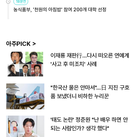
18분전
농식품부, '천원의 아침밥' 참여 200개 대학 선정
아주PICK >
이재룡 재판行…다시 떠오른 연예계
'사고 후 미조치' 사례
"한국산 물은 안마셔"…日 지진 구호
품 보냈더니 비하한 누리꾼
'태도 논란' 정준원 "난 배우 하면 안
되는 사람인가? 생각 했다"