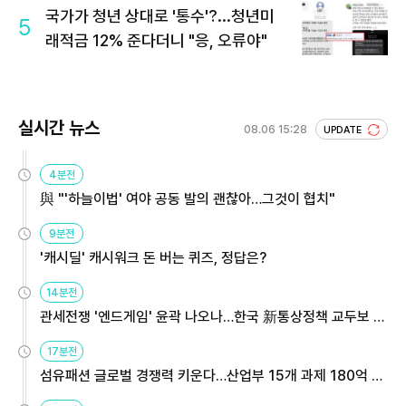
국가가 청년 상대로 '통수'?...청년미
5
래적금 12% 준다더니 "응, 오류야"
실시간 뉴스
08.06 15:28
UPDATE
4분전
與 "'하늘이법' 여야 공동 발의 괜찮아…그것이 협치"
9분전
'캐시딜' 캐시워크 돈 버는 퀴즈, 정답은?
14분전
관세전쟁 '엔드게임' 윤곽 나오나…한국 新통상정책 교두보 활
용해야
17분전
섬유패션 글로벌 경쟁력 키운다…산업부 15개 과제 180억 지
원