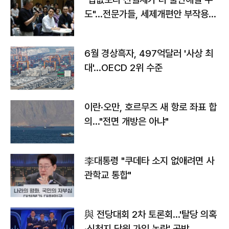
도"…전문가들, 세제개편안 부작용
우려
6월 경상흑자, 497억달러 '사상 최
대'…OECD 2위 수준
이란·오만, 호르무즈 새 항로 좌표 합
의…"전면 개방은 아냐"
李대통령 "쿠데타 소지 없애려면 사
관학교 통합"
與 전당대회 2차 토론회…'탈당 의혹
·신천지 당원 가입 논란' 공방