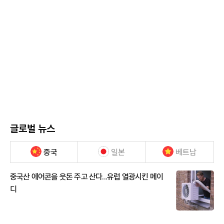
글로벌 뉴스
중국
일본
베트남
중국산 에어콘을 웃돈 주고 산다...유럽 열광시킨 메이
디