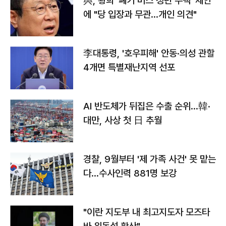
與, 황희 '폐기 버스 청년 주택' 제안
에 "당 입장과 무관…개인 의견"
李대통령, '호우피해' 안동·의성 관할
4개면 특별재난지역 선포
AI 반도체가 뒤집은 수출 순위…韓·
대만, 사상 첫 日 추월
경찰, 9월부터 '제 가족 사건' 못 맡는
다…수사인력 881명 보강
"이란 지도부 내 최고지도자 모즈타