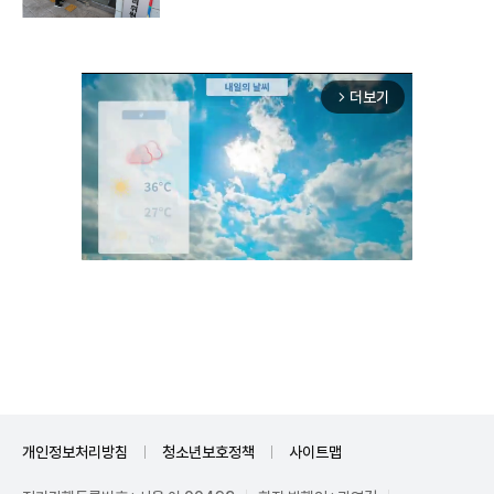
더보기
arrow_forward_ios
Unmute
개인정보처리방침
청소년보호정책
사이트맵