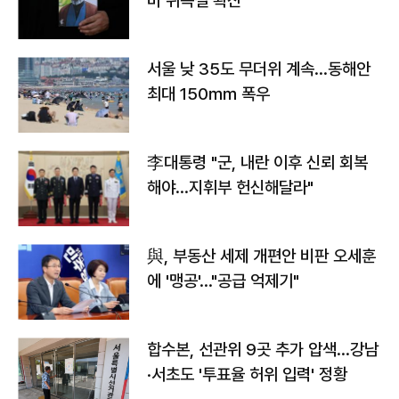
바 위독설 확산"
서울 낮 35도 무더위 계속…동해안
최대 150㎜ 폭우
李대통령 "군, 내란 이후 신뢰 회복
해야…지휘부 헌신해달라"
與, 부동산 세제 개편안 비판 오세훈
에 '맹공'…"공급 억제기"
합수본, 선관위 9곳 추가 압색…강남
·서초도 '투표율 허위 입력' 정황