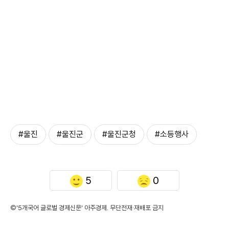
#울진
#울진군
#울진군청
#소등행사
5
0
©'5개국어 글로벌 경제신문' 아주경제. 무단전재·재배포 금지