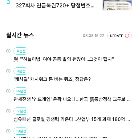
5
327회차 연금복권720+ 당첨번호조
회 주목
실시간 뉴스
08.08 15:22
UPDATE
4분전
與 "'하늘이법' 여야 공동 발의 괜찮아…그것이 협치"
9분전
'캐시딜' 캐시워크 돈 버는 퀴즈, 정답은?
14분전
관세전쟁 '엔드게임' 윤곽 나오나…한국 新통상정책 교두보 활
용해야
17분전
섬유패션 글로벌 경쟁력 키운다…산업부 15개 과제 180억 지
원
18분전