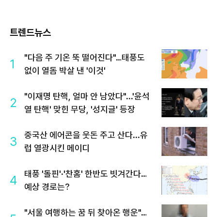
트렌드뉴스
"다음 주 기온 뚝 떨어진다"…태풍도
1
없이 열돔 박살 낸 '이것'
"이재명 탄핵, 얼마 안 남았다"...'윤석
2
열 탄핵' 맞힌 무당, '성지글' 등장
중국산 에어콘을 웃돈 주고 산다...유
3
럽 열광시킨 메이디
태풍 '돌핀'·'찬홈' 한반도 빗겨간다…
4
예상 경로는?
"서울 여행하는 꿈 뒤 찾아온 행운"…