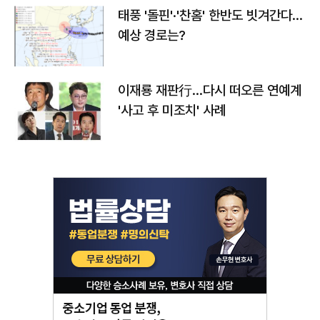
태풍 '돌핀'·'찬홈' 한반도 빗겨간다…
예상 경로는?
이재룡 재판行…다시 떠오른 연예계
'사고 후 미조치' 사례