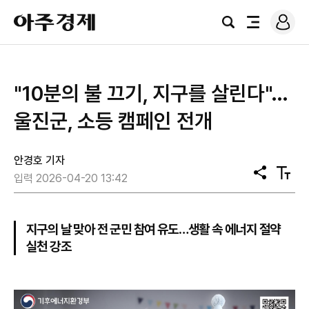
로
아
그
검
전
주
인
색
체
경
메
제
뉴
"10분의 불 끄기, 지구를 살린다"…
울진군, 소등 캠페인 전개
안경호 기자
공
텍
입력 2026-04-20 13:42
유
스
트
크
기
지구의 날 맞아 전 군민 참여 유도…생활 속 에너지 절약
실천 강조