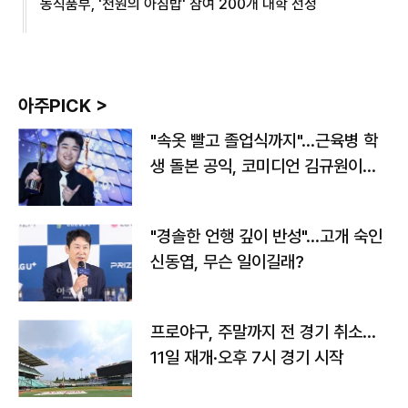
농식품부, '천원의 아침밥' 참여 200개 대학 선정
아주PICK >
"속옷 빨고 졸업식까지"…근육병 학
생 돌본 공익, 코미디언 김규원이었
다
"경솔한 언행 깊이 반성"…고개 숙인
신동엽, 무슨 일이길래?
프로야구, 주말까지 전 경기 취소…
11일 재개·오후 7시 경기 시작