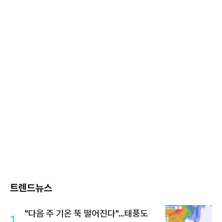
트렌드뉴스
"다음 주 기온 뚝 떨어진다"…태풍도
1