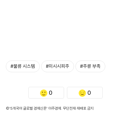
#물류 시스템
#미시시피주
#주류 부족
0
0
©'5개국어 글로벌 경제신문' 아주경제. 무단전재·재배포 금지