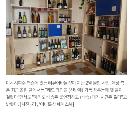
미시시피주 잭슨에 있는 러뷰어바틀샵이 지난 2월 올린 사진. 매장 측
은 최근 올린 글에서는 "레드 와인을 (선반에) 가득 채우는데 몇 달이
걸렸다"면서도 "아직도 배송은 불안정하고 (배송) 대기 시간은 길다"고
밝혔다. [사진=러뷰어바틀샵 페이스북]