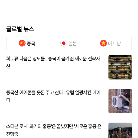
글로벌 뉴스
중국
일본
베트남
희토류 다음은 광모듈…중국이 움켜쥔 새로운 전략자
산
중국산 에어콘을 웃돈 주고 산다...유럽 열광시킨 메이
디
스티븐 로치 '과거의 홍콩'은 끝났지만 '새로운 홍콩'은
진행중