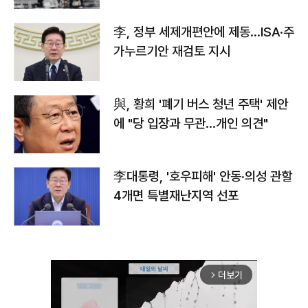
李, 정부 세제개편안에 제동…ISA·주
가누르기안 재검토 지시
與, 황희 '폐기 버스 청년 주택' 제안
에 "당 입장과 무관…개인 의견"
李대통령, '호우피해' 안동·의성 관할
4개면 특별재난지역 선포
더보기
arrow_forward_ios