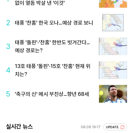
없이 열돔 박살 낸 '이것'
2
태풍 '찬홈' 한국 오나…예상 경로 보니
태풍 '돌핀'·'찬홈' 한반도 빗겨간다…
3
예상 경로는?
13호 태풍 '돌핀'·15호 '찬홈' 현재 위
4
치는?
5
'축구의 신' 메시 부친상…향년 68세
실시간 뉴스
08.09 19:17
UPDATE