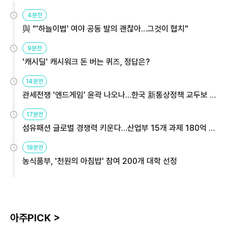
4분전
與 "'하늘이법' 여야 공동 발의 괜찮아…그것이 협치"
9분전
'캐시딜' 캐시워크 돈 버는 퀴즈, 정답은?
14분전
관세전쟁 '엔드게임' 윤곽 나오나…한국 新통상정책 교두보 활
용해야
17분전
섬유패션 글로벌 경쟁력 키운다…산업부 15개 과제 180억 지
원
18분전
농식품부, '천원의 아침밥' 참여 200개 대학 선정
아주PICK >