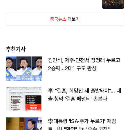
중국뉴스
더보기
추천기사
김민석, 제주·인천서 정청래 누르고
2승째…2대1 구도 완성
李 "결혼, 희망찬 새 출발돼야"… 대
출·청약 '결혼 페널티' 손본다
李대통령 'ISA·주가 누르기' 재검
토…與 "환영" 野 "졸속 국정"