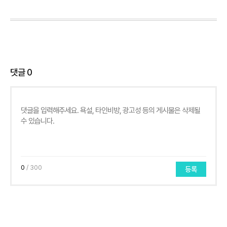
댓글
0
0
/ 300
등록