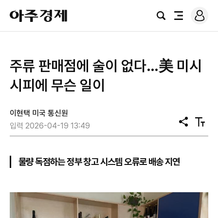
로
아
그
검
전
주
인
색
체
경
메
제
뉴
주류 판매점에 술이 없다…美 미시
시피에 무슨 일이
이현택 미국 통신원
공
텍
입력 2026-04-19 13:49
유
스
트
크
기
물량 독점하는 정부 창고 시스템 오류로 배송 지연