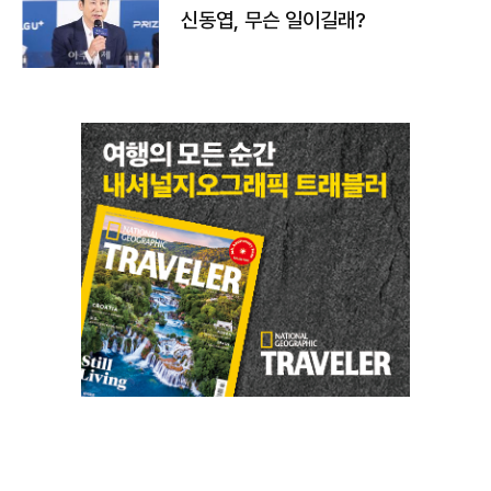
신동엽, 무슨 일이길래?