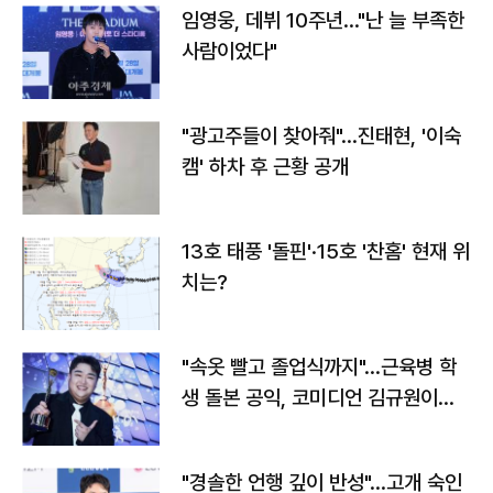
임영웅, 데뷔 10주년…"난 늘 부족한
사람이었다"
"광고주들이 찾아줘"…진태현, '이숙
캠' 하차 후 근황 공개
13호 태풍 '돌핀'·15호 '찬홈' 현재 위
치는?
"속옷 빨고 졸업식까지"…근육병 학
생 돌본 공익, 코미디언 김규원이었
다
"경솔한 언행 깊이 반성"…고개 숙인