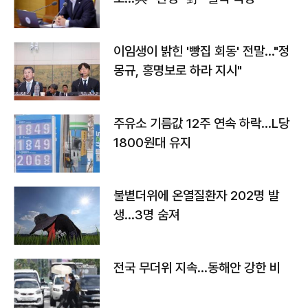
이임생이 밝힌 '빵집 회동' 전말…"정
몽규, 홍명보로 하라 지시"
주유소 기름값 12주 연속 하락…L당
1800원대 유지
불볕더위에 온열질환자 202명 발
생…3명 숨져
전국 무더위 지속…동해안 강한 비