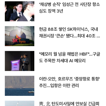
'채상병 순직' 임성근 전 사단장 항소
심도 징역 3년
현금 88조 쌓인 SK하이닉스, 국내
채권시장 '큰손' 됐다…최대 40조 투
자
"메모리 월 넘을 해법은 HBF"…구글
도 주목한 차세대 AI 메모리
이란·오만, 호르무즈 '중앙항로 통항'
추진…입항은 이란 관리
靑, 北 탄도미사일에 안보실 긴급회