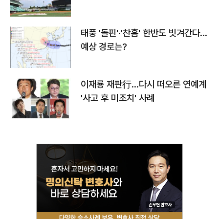
태풍 '돌핀'·'찬홈' 한반도 빗겨간다…
예상 경로는?
이재룡 재판行…다시 떠오른 연예계
'사고 후 미조치' 사례