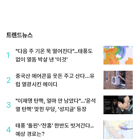
트렌드뉴스
"다음 주 기온 뚝 떨어진다"…태풍도
1
없이 열돔 박살 낸 '이것'
중국산 에어콘을 웃돈 주고 산다...유
2
럽 열광시킨 메이디
"이재명 탄핵, 얼마 안 남았다"...'윤석
3
열 탄핵' 맞힌 무당, '성지글' 등장
태풍 '돌핀'·'찬홈' 한반도 빗겨간다…
4
예상 경로는?