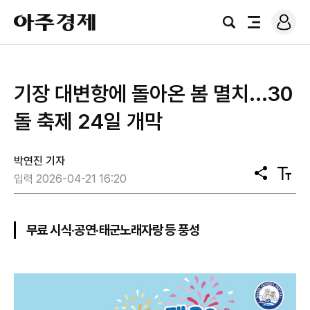
로
아
그
검
전
주
인
색
체
경
메
제
뉴
기장 대변항에 돌아온 봄 멸치...30
돌 축제 24일 개막
박연진 기자
공
텍
입력 2026-04-21 16:20
유
스
트
크
기
무료 시식·공연·태군노래자랑 등 풍성