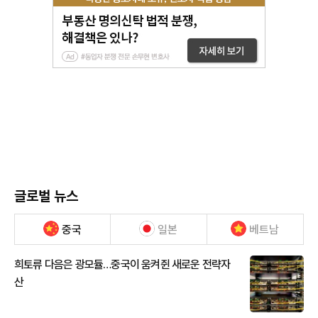
글로벌 뉴스
중국
일본
베트남
희토류 다음은 광모듈…중국이 움켜쥔 새로운 전략자
산