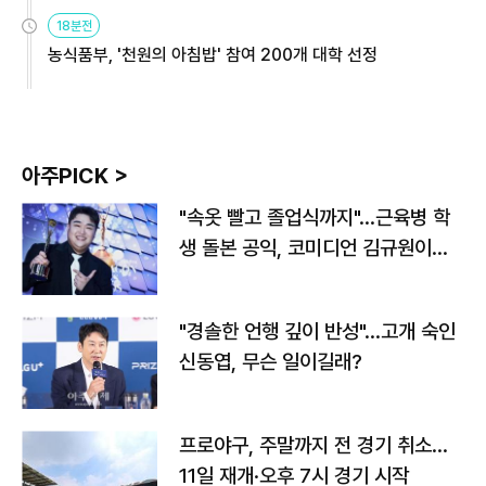
원
18분전
농식품부, '천원의 아침밥' 참여 200개 대학 선정
아주PICK >
"속옷 빨고 졸업식까지"…근육병 학
생 돌본 공익, 코미디언 김규원이었
다
"경솔한 언행 깊이 반성"…고개 숙인
신동엽, 무슨 일이길래?
프로야구, 주말까지 전 경기 취소…
11일 재개·오후 7시 경기 시작