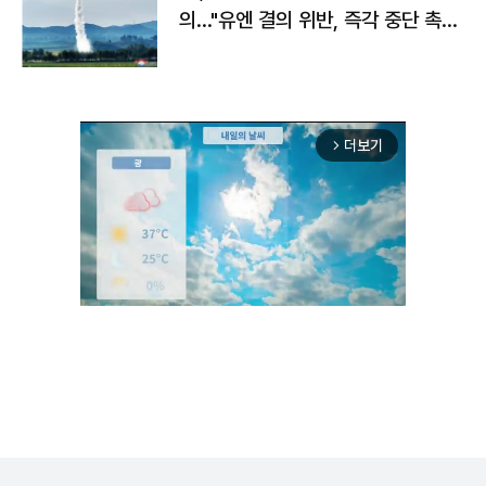
의…"유엔 결의 위반, 즉각 중단 촉
구"
더보기
arrow_forward_ios
Unmute