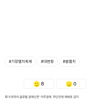
#기장멸치축제
#대변항
#봄멸치
8
0
©'5개국어 글로벌 경제신문' 아주경제. 무단전재·재배포 금지