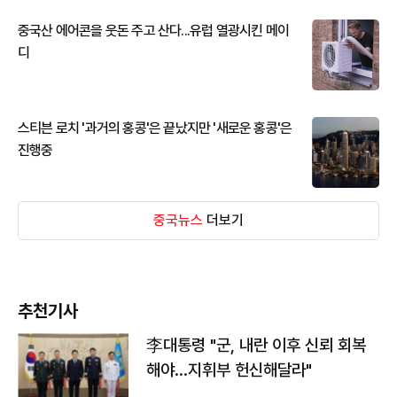
중국산 에어콘을 웃돈 주고 산다...유럽 열광시킨 메이
디
스티븐 로치 '과거의 홍콩'은 끝났지만 '새로운 홍콩'은
진행중
중국뉴스
더보기
추천기사
李대통령 "군, 내란 이후 신뢰 회복
해야…지휘부 헌신해달라"