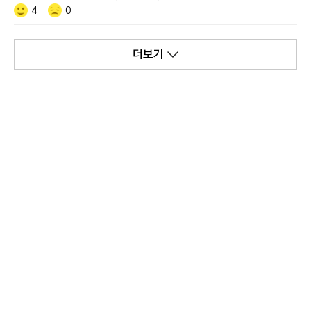
Like/Dislike
공
비
4
0
감
공
감
더보기