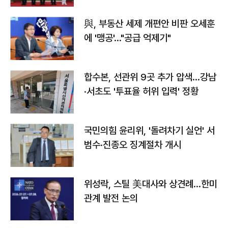
與, 부동산 세제 개편안 비판 오세훈
에 '맹공'…"공급 억제기"
합수본, 선관위 9곳 추가 압색…강남
·서초도 '투표율 허위 입력' 정황
국민의힘 윤리위, '돌려차기 실언' 서
범수·진종오 징계절차 개시
위성락, 스틸 美대사와 상견례…한미
관계 발전 논의