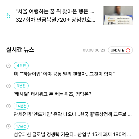
"서울 여행하는 꿈 뒤 찾아온 행운"…
5
327회차 연금복권720+ 당첨번호조
회 주목
실시간 뉴스
08.08 00:23
UPDATE
4분전
與 "'하늘이법' 여야 공동 발의 괜찮아…그것이 협치"
9분전
'캐시딜' 캐시워크 돈 버는 퀴즈, 정답은?
14분전
관세전쟁 '엔드게임' 윤곽 나오나…한국 新통상정책 교두보 활
용해야
17분전
섬유패션 글로벌 경쟁력 키운다…산업부 15개 과제 180억 지