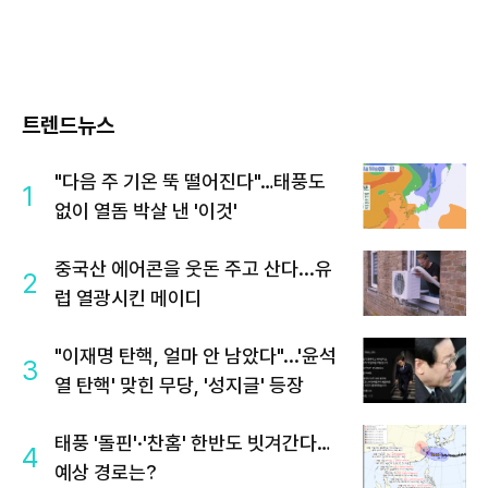
트렌드뉴스
"다음 주 기온 뚝 떨어진다"…태풍도
1
없이 열돔 박살 낸 '이것'
중국산 에어콘을 웃돈 주고 산다...유
2
럽 열광시킨 메이디
"이재명 탄핵, 얼마 안 남았다"...'윤석
3
열 탄핵' 맞힌 무당, '성지글' 등장
태풍 '돌핀'·'찬홈' 한반도 빗겨간다…
4
예상 경로는?