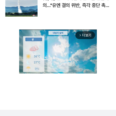
의…"유엔 결의 위반, 즉각 중단 촉
구"
더보기
arrow_forward_ios
Mute