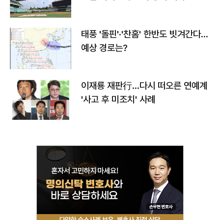
태풍 '돌핀'·'찬홈' 한반도 빗겨간다…
예상 경로는?
이재룡 재판行…다시 떠오른 연예계
'사고 후 미조치' 사례