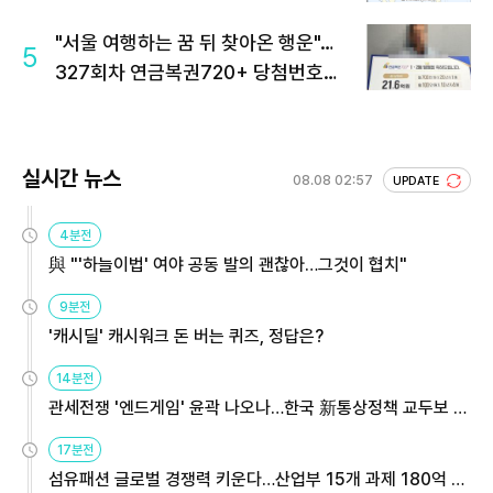
"서울 여행하는 꿈 뒤 찾아온 행운"…
5
327회차 연금복권720+ 당첨번호조
회 주목
실시간 뉴스
08.08 02:57
UPDATE
4분전
與 "'하늘이법' 여야 공동 발의 괜찮아…그것이 협치"
9분전
'캐시딜' 캐시워크 돈 버는 퀴즈, 정답은?
14분전
관세전쟁 '엔드게임' 윤곽 나오나…한국 新통상정책 교두보 활
용해야
17분전
섬유패션 글로벌 경쟁력 키운다…산업부 15개 과제 180억 지