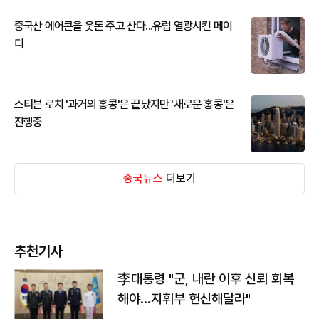
중국산 에어콘을 웃돈 주고 산다...유럽 열광시킨 메이
디
스티븐 로치 '과거의 홍콩'은 끝났지만 '새로운 홍콩'은
진행중
중국뉴스
더보기
추천기사
李대통령 "군, 내란 이후 신뢰 회복
해야…지휘부 헌신해달라"