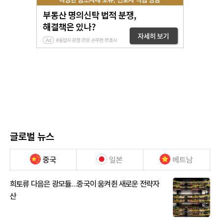
글로벌 뉴스
중국
일본
베트남
희토류 다음은 광모듈…중국이 움켜쥔 새로운 전략자
산