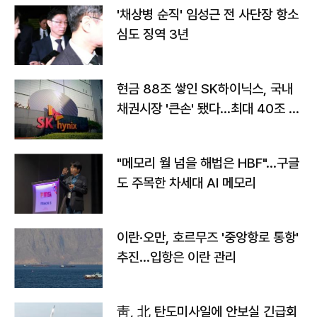
'채상병 순직' 임성근 전 사단장 항소
심도 징역 3년
현금 88조 쌓인 SK하이닉스, 국내
채권시장 '큰손' 됐다…최대 40조 투
자
"메모리 월 넘을 해법은 HBF"…구글
도 주목한 차세대 AI 메모리
이란·오만, 호르무즈 '중앙항로 통항'
추진…입항은 이란 관리
靑, 北 탄도미사일에 안보실 긴급회