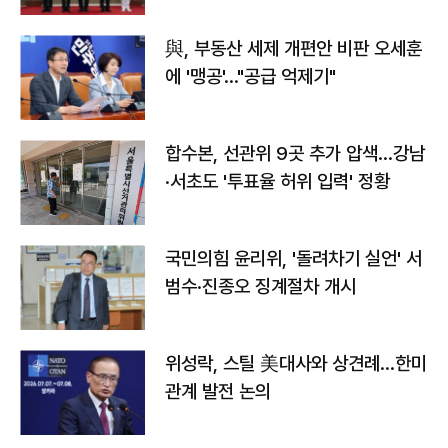
與, 부동산 세제 개편안 비판 오세훈
에 '맹공'…"공급 억제기"
합수본, 선관위 9곳 추가 압색…강남
·서초도 '투표율 허위 입력' 정황
국민의힘 윤리위, '돌려차기 실언' 서
범수·진종오 징계절차 개시
위성락, 스틸 美대사와 상견례…한미
관계 발전 논의