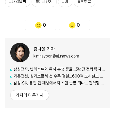
#내일날씨
#미세먼지
#비
#초여름
0
0
김나윤 기자
kimnayoon@ajunews.com
삼성전자, 넷리스트와 특허 분쟁 종료…5년간 전략적 제휴
가온전선, 싱가포르서 첫 수주 결실…600억 도시철도 케이블 공급
삼성·SK, 용인 팹 재생에너지 조달 숨통 틔나… 전력망 확충에 에너지 리스크 완화 기대
기자의 다른기사