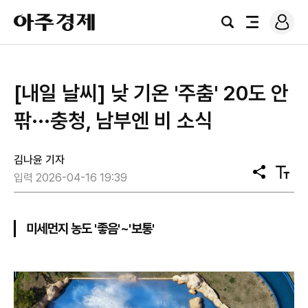
로
아
그
검
전
주
인
색
체
경
메
제
뉴
[내일 날씨] 낮 기온 '주춤' 20도 안
팎···충청, 남부엔 비 소식
김나윤 기자
공
텍
입력 2026-04-16 19:39
유
스
트
크
기
미세먼지 농도 '좋음'~'보통'