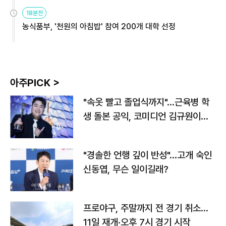
원
18분전
농식품부, '천원의 아침밥' 참여 200개 대학 선정
아주PICK >
"속옷 빨고 졸업식까지"…근육병 학
생 돌본 공익, 코미디언 김규원이었
다
"경솔한 언행 깊이 반성"…고개 숙인
신동엽, 무슨 일이길래?
프로야구, 주말까지 전 경기 취소…
11일 재개·오후 7시 경기 시작