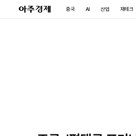
아
중국
AI
산업
재테크
주
경
제