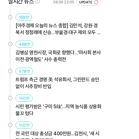
실시간 뉴스
08.09 22:05
UPDATE
16분전
[아주경제 오늘의 뉴스 종합] 김민석, 강원·경
북서 정청래에 신승…부울경·대구 제외 모두 웃
었다 外
46분전
김병삼 영천시장, 국회로 향했다…'마사회 본사
이전·광역철도' 사수 총력전
57분전
트럼프 측근 경영 美 석유회사, 그린란드 승인
없이 시추장비 반입
1시간전
시민 평가받은 '구미 5味'…지역 농식품 상용화
물꼬 텄다
1시간전
전 국민 대상 총상금 400만원...김천시, '새 시