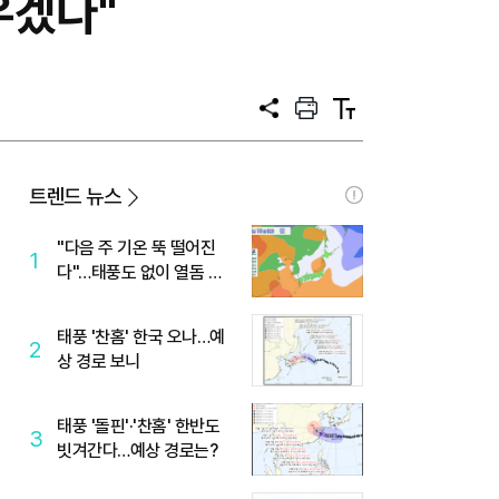
우겠다"
공
프
텍
유
린
스
트
트
크
기
트렌드 뉴스
"다음 주 기온 뚝 떨어진
1
다"…태풍도 없이 열돔 박
살 낸 '이것'
태풍 '찬홈' 한국 오나…예
2
상 경로 보니
태풍 '돌핀'·'찬홈' 한반도
3
빗겨간다…예상 경로는?