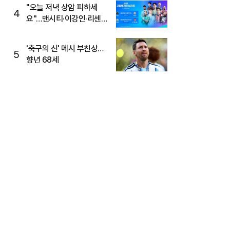
"오늘 저녁 상암 피하세
4
요"…맨시티·이강인·리센느
뜬다, 6호선 혼잡 예상
'축구의 신' 메시 부친상…
5
향년 68세