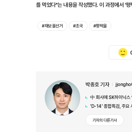
를 먹었다"는 내용을 작성했다. 이 과정에서 '평
#재보궐선거
#조국
#평택을
박종호 기자
jjongh
中 회사에 SK하이닉스
'D-14' 종합특검, 주
기자의 다른기사