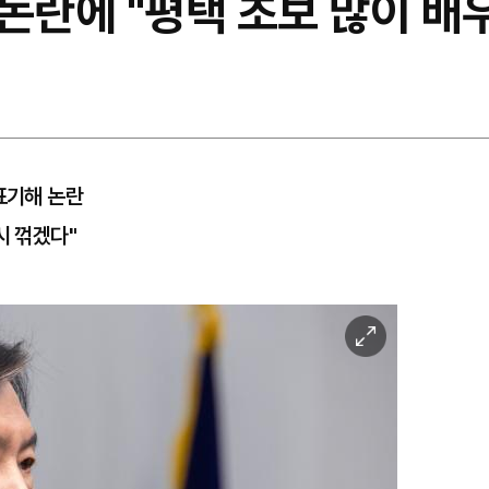
' 논란에 "평택 초보 많이 배
표기해 논란
시 꺾겠다"
이
미
지
확
대