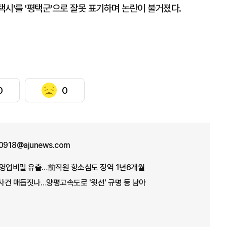
택시'를 '평택군'으로 잘못 표기하며 논란이 불거졌다.
0
0
o0918@ajunews.com
 영업비밀 유출…前직원 항소심도 징역 1년6개월
요 사건 매듭짓나…양평고속도로 '윗선' 규명 등 남아