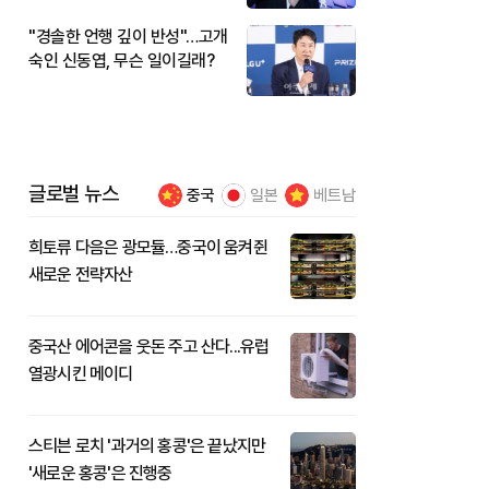
"경솔한 언행 깊이 반성"…고개
숙인 신동엽, 무슨 일이길래?
글로벌 뉴스
중국
일본
베트남
희토류 다음은 광모듈…중국이 움켜쥔
새로운 전략자산
중국산 에어콘을 웃돈 주고 산다...유럽
열광시킨 메이디
스티븐 로치 '과거의 홍콩'은 끝났지만
'새로운 홍콩'은 진행중