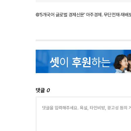
©'5개국어 글로벌 경제신문' 아주경제. 무단전재·재배
댓글
0