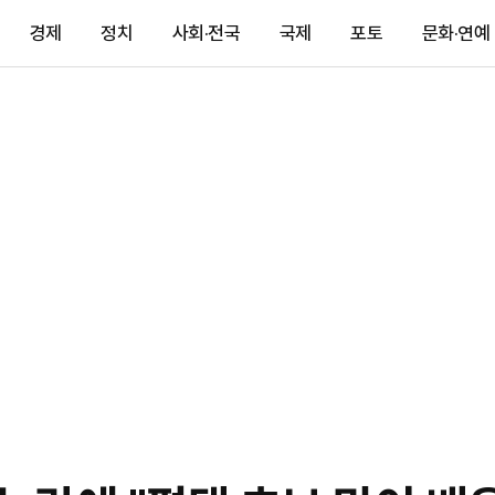
경제
정치
사회·전국
국제
포토
문화·연예