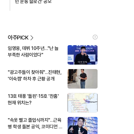
민 운동 슬로건' 공모
아주PICK
임영웅, 데뷔 10주년…"난 늘
부족한 사람이었다"
"광고주들이 찾아줘"…진태현,
'이숙캠' 하차 후 근황 공개
13호 태풍 '돌핀'·15호 '찬홈'
현재 위치는?
"속옷 빨고 졸업식까지"…근육
병 학생 돌본 공익, 코미디언 김
규원이었다