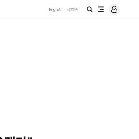
로
English
日本語
그
검
전
인
색
체
메
뉴