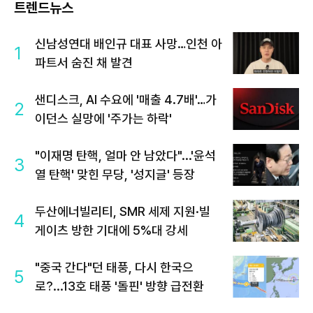
트렌드뉴스
신남성연대 배인규 대표 사망…인천 아
1
파트서 숨진 채 발견
샌디스크, AI 수요에 '매출 4.7배'…가
2
이던스 실망에 '주가는 하락'
"이재명 탄핵, 얼마 안 남았다"...'윤석
3
열 탄핵' 맞힌 무당, '성지글' 등장
두산에너빌리티, SMR 세제 지원·빌
4
게이츠 방한 기대에 5%대 강세
"중국 간다"던 태풍, 다시 한국으
5
로?...13호 태풍 '돌핀' 방향 급전환