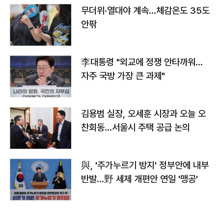
무더위·열대야 계속…체감온도 35도
안팎
李대통령 "외교에 정쟁 안타까워…
자주 국방 가장 큰 과제"
김용범 실장, 오세훈 시장과 오늘 오
찬회동...서울시 주택 공급 논의
與, '주가누르기 방지' 정부안에 내부
반발…野 세제 개편안 연일 '맹공'