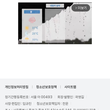
더보기
arrow_forward_ios
Unmute
개인정보처리방침
청소년보호정책
사이트맵
정기간행등록번호 : 서울 아 00493
회장·발행인 : 곽영길
사장·편집인 : 임규진
청소년보호책임자 : 전운