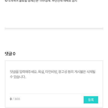
©'5개국어 글로벌 경제신문' 아주경제. 무단전재·재배포 금지
댓글
0
0
/ 300
등록