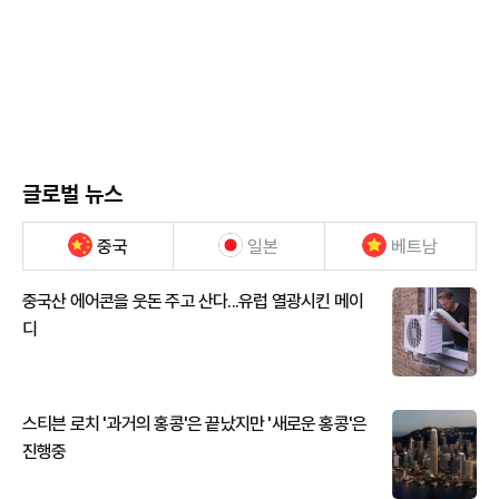
글로벌 뉴스
중국
일본
베트남
중국산 에어콘을 웃돈 주고 산다...유럽 열광시킨 메이
디
스티븐 로치 '과거의 홍콩'은 끝났지만 '새로운 홍콩'은
진행중