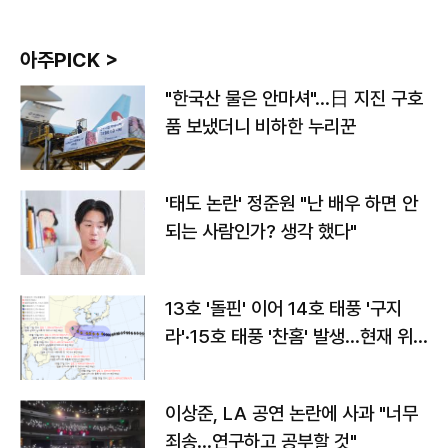
아주PICK >
"한국산 물은 안마셔"…日 지진 구호
품 보냈더니 비하한 누리꾼
'태도 논란' 정준원 "난 배우 하면 안
되는 사람인가? 생각 했다"
13호 '돌핀' 이어 14호 태풍 '구지
라'·15호 태풍 '찬홈' 발생…현재 위
치와 이동경로는?
이상준, LA 공연 논란에 사과 "너무
죄송…연구하고 공부할 것"