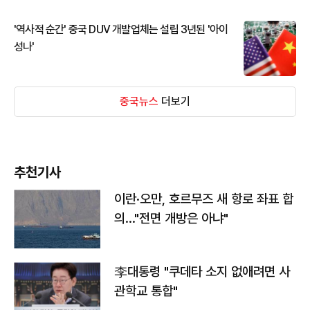
'역사적 순간' 중국 DUV 개발업체는 설립 3년된 '아이
성나'
중국뉴스
더보기
추천기사
이란·오만, 호르무즈 새 항로 좌표 합
의…"전면 개방은 아냐"
李대통령 "쿠데타 소지 없애려면 사
관학교 통합"