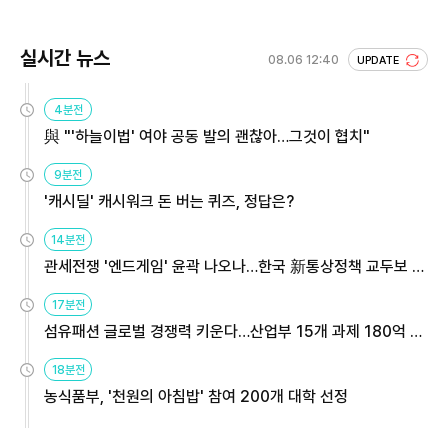
실시간 뉴스
08.06 12:40
UPDATE
4분전
與 "'하늘이법' 여야 공동 발의 괜찮아…그것이 협치"
9분전
'캐시딜' 캐시워크 돈 버는 퀴즈, 정답은?
14분전
관세전쟁 '엔드게임' 윤곽 나오나…한국 新통상정책 교두보 활
용해야
17분전
섬유패션 글로벌 경쟁력 키운다…산업부 15개 과제 180억 지
원
18분전
농식품부, '천원의 아침밥' 참여 200개 대학 선정