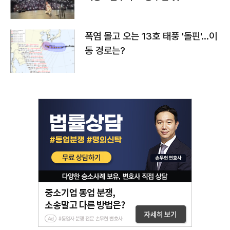
폭염 몰고 오는 13호 태풍 '돌핀'…이
동 경로는?