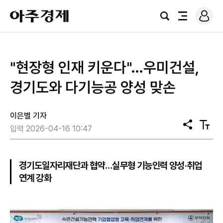
로
아
그
검
전
주
인
색
체
경
메
제
뉴
"현장형 인재 키운다"…우미건설,
경기도와 다기능공 양성 맞손
이은별 기자
공
텍
입력 2026-04-16 10:47
유
스
트
크
기
경기도일자리재단과 협약…실무형 기능인력 양성·취업
연계 강화