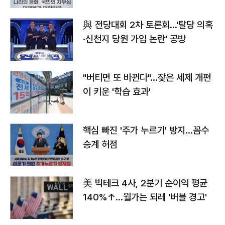
與 전당대회 2차 토론회…'탈당 의혹
·신천지 당원 가입 논란' 공방
"버티면 또 바뀐다"…잦은 세제 개편
이 키운 '학습 효과'
핵심 빠진 '주가 누르기' 방지…꼼수
승계 허점
美 빅테크 4사, 2분기 순이익 평균
140%↑…월가는 되레 '버블 경고'