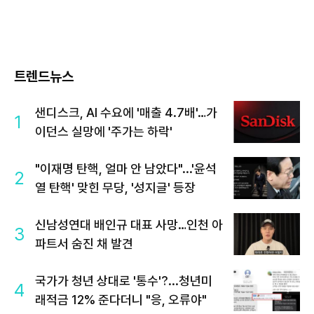
트렌드뉴스
샌디스크, AI 수요에 '매출 4.7배'…가
1
이던스 실망에 '주가는 하락'
"이재명 탄핵, 얼마 안 남았다"...'윤석
2
열 탄핵' 맞힌 무당, '성지글' 등장
신남성연대 배인규 대표 사망…인천 아
3
파트서 숨진 채 발견
국가가 청년 상대로 '통수'?...청년미
4
래적금 12% 준다더니 "응, 오류야"