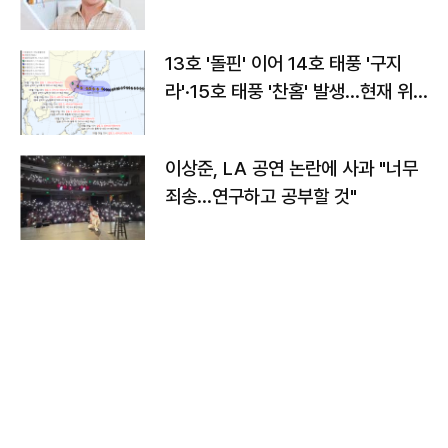
13호 '돌핀' 이어 14호 태풍 '구지
라'·15호 태풍 '찬홈' 발생…현재 위
치와 이동경로는?
이상준, LA 공연 논란에 사과 "너무
죄송…연구하고 공부할 것"