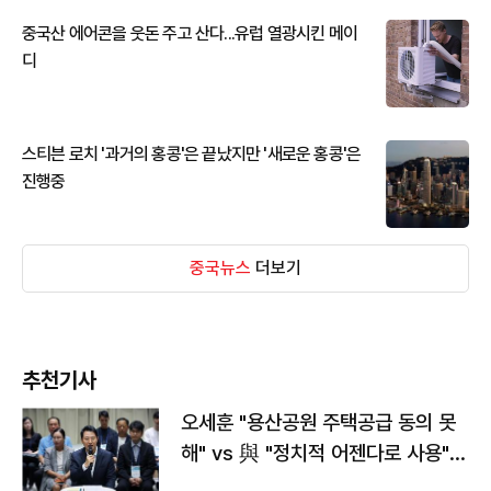
중국산 에어콘을 웃돈 주고 산다...유럽 열광시킨 메이
디
스티븐 로치 '과거의 홍콩'은 끝났지만 '새로운 홍콩'은
진행중
중국뉴스
더보기
추천기사
오세훈 "용산공원 주택공급 동의 못
해" vs 與 "정치적 어젠다로 사용"
맞불