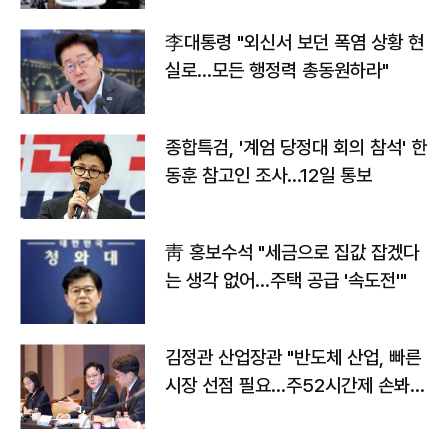
李대통령 "외신서 보던 폭염 상황 현
실로…모든 행정력 총동원하라"
종합특검, '계엄 당정대 회의 참석' 한
동훈 참고인 조사...12일 통보
靑 홍보수석 "세금으로 집값 잡겠다
는 생각 없어…주택 공급 '속도전'"
김정관 산업장관 "반도체 산업, 빠른
시장 선점 필요…주52시간제 손봐
야"