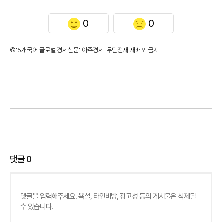
0
0
©'5개국어 글로벌 경제신문' 아주경제. 무단전재·재배포 금지
댓글
0