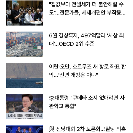
"집값보다 전월세가 더 불안해질 수
도"…전문가들, 세제개편안 부작용
우려
6월 경상흑자, 497억달러 '사상 최
대'…OECD 2위 수준
이란·오만, 호르무즈 새 항로 좌표 합
의…"전면 개방은 아냐"
李대통령 "쿠데타 소지 없애려면 사
관학교 통합"
與 전당대회 2차 토론회…'탈당 의혹