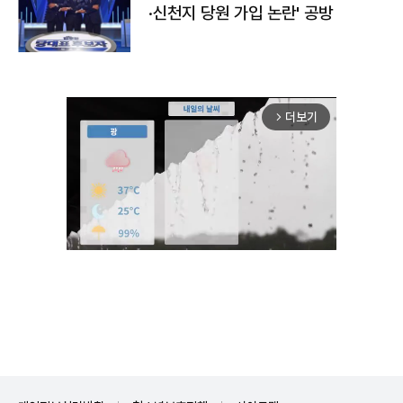
·신천지 당원 가입 논란' 공방
더보기
arrow_forward_ios
Unmute