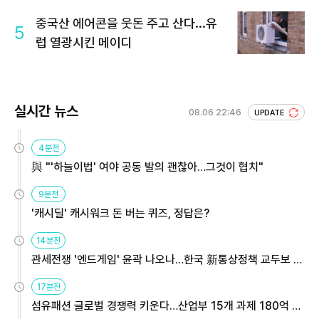
중국산 에어콘을 웃돈 주고 산다...유
5
럽 열광시킨 메이디
실시간 뉴스
08.06 22:46
UPDATE
4분전
與 "'하늘이법' 여야 공동 발의 괜찮아…그것이 협치"
9분전
'캐시딜' 캐시워크 돈 버는 퀴즈, 정답은?
14분전
관세전쟁 '엔드게임' 윤곽 나오나…한국 新통상정책 교두보 활
용해야
17분전
섬유패션 글로벌 경쟁력 키운다…산업부 15개 과제 180억 지