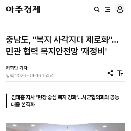
로
아
그
검
전
주
인
색
체
경
메
제
뉴
충남도, "복지 사각지대 제로화"…
민관 협력 복지안전망 '재정비'
허희만 기자
공
텍
입력 2026-04-16 15:54
유
스
트
크
기
김태흠 지사 "현장 중심 복지 강화"…시군협의회와 공동
대응 본격화