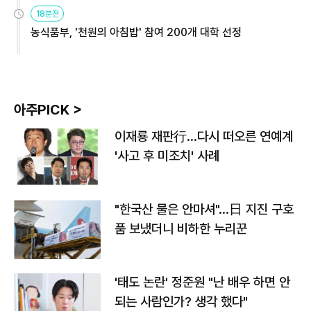
원
18분전
농식품부, '천원의 아침밥' 참여 200개 대학 선정
아주PICK >
이재룡 재판行…다시 떠오른 연예계
'사고 후 미조치' 사례
"한국산 물은 안마셔"…日 지진 구호
품 보냈더니 비하한 누리꾼
'태도 논란' 정준원 "난 배우 하면 안
되는 사람인가? 생각 했다"