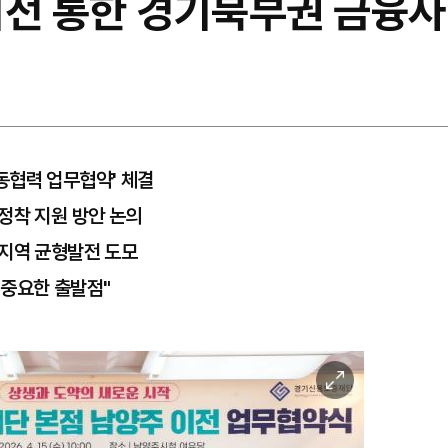
이전 통한 경기북부권 금융
동협력 업무협약' 체결
정착 지원 방안 논의
 지역 균형발전 도모
 중요한 출발점"
이
미
지