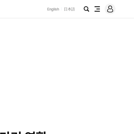
로
English
日本語
그
검
전
인
색
체
메
뉴