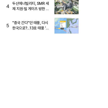
두산에너빌리티, SMR 세
4
제 지원·빌 게이츠 방한 기
대에 5%대 강세
"중국 간다"던 태풍, 다시
5
한국으로?...13호 태풍 '돌
핀' 방향 급전환