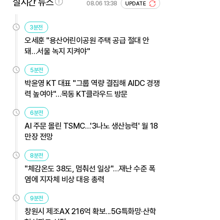
실시간 뉴스
08.06 13:38
UPDATE
3분전
오세훈 "용산어린이공원 주택 공급 절대 안
돼…서울 녹지 지켜야"
5분전
박윤영 KT 대표 "그룹 역량 결집해 AIDC 경쟁
력 높여야"…목동 KT클라우드 방문
6분전
AI 주문 몰린 TSMC…'3나노 생산능력' 월 18
만장 전망
8분전
"체감온도 38도, 멈춰선 일상"…재난 수준 폭
염에 지자체 비상 대응 총력
9분전
창원시 제조AX 216억 확보...5G특화망·산학