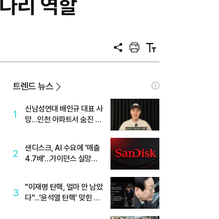
사다리 역할
공
프
텍
유
린
스
트
트
크
기
트렌드 뉴스
신남성연대 배인규 대표 사
1
망…인천 아파트서 숨진 채
발견
샌디스크, AI 수요에 '매출
2
4.7배'…가이던스 실망에
'주가는 하락'
"이재명 탄핵, 얼마 안 남았
3
다"...'윤석열 탄핵' 맞힌 무
당, '성지글' 등장