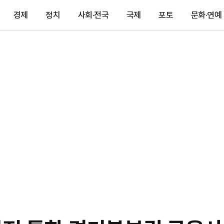
경제
정치
사회·전국
국제
포토
문화·연예