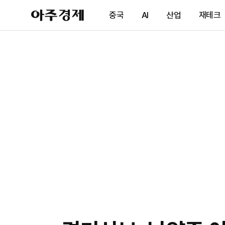
아
중국
AI
산업
재테크
주
경
제