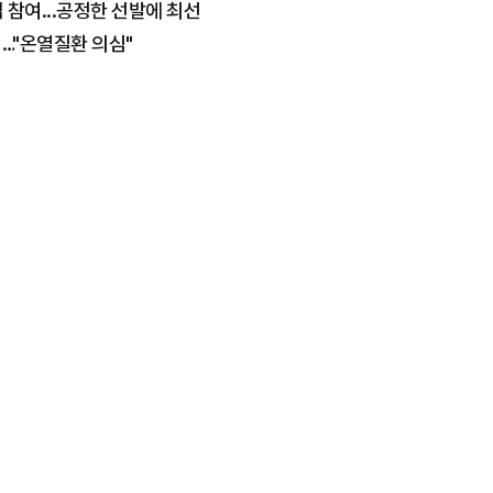
참여...공정한 선발에 최선
져…"온열질환 의심"