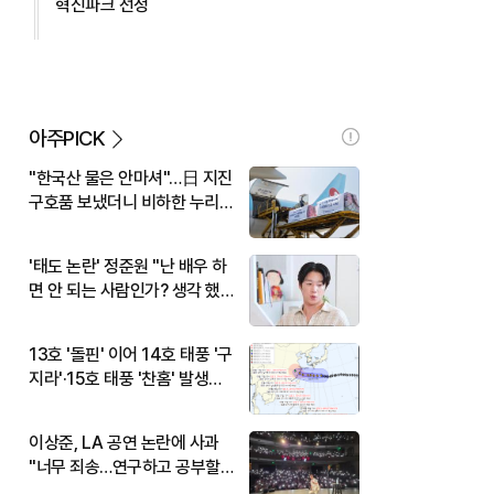
혁신파크 선정
아주PICK
"한국산 물은 안마셔"…日 지진
구호품 보냈더니 비하한 누리
꾼
'태도 논란' 정준원 "난 배우 하
면 안 되는 사람인가? 생각 했
다"
13호 '돌핀' 이어 14호 태풍 '구
지라'·15호 태풍 '찬홈' 발생…
현재 위치와 이동경로는?
이상준, LA 공연 논란에 사과
"너무 죄송…연구하고 공부할
것"