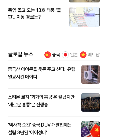
폭염 몰고 오는 13호 태풍 '돌
핀'…이동 경로는?
글로벌 뉴스
중국
일본
베트남
중국산 에어콘을 웃돈 주고 산다...유럽
열광시킨 메이디
스티븐 로치 '과거의 홍콩'은 끝났지만
'새로운 홍콩'은 진행중
'역사적 순간' 중국 DUV 개발업체는
설립 3년된 '아이성나'