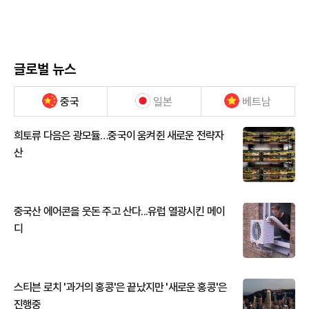
글로벌 뉴스
중국
일본
베트남
희토류 다음은 광모듈…중국이 움켜쥔 새로운 전략자
산
중국산 에어콘을 웃돈 주고 산다...유럽 열광시킨 메이
디
스티븐 로치 '과거의 홍콩'은 끝났지만 '새로운 홍콩'은
진행중