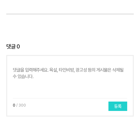
댓글
0
0
/ 300
등록