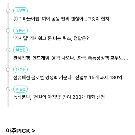
4분전
與 "'하늘이법' 여야 공동 발의 괜찮아…그것이 협치"
9분전
'캐시딜' 캐시워크 돈 버는 퀴즈, 정답은?
14분전
관세전쟁 '엔드게임' 윤곽 나오나…한국 新통상정책 교두보 활
용해야
17분전
섬유패션 글로벌 경쟁력 키운다…산업부 15개 과제 180억 지
원
18분전
농식품부, '천원의 아침밥' 참여 200개 대학 선정
아주PICK >