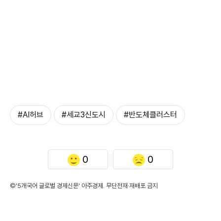
#AI허브
#세교3신도시
#반도체클러스터
0
0
©'5개국어 글로벌 경제신문' 아주경제. 무단전재·재배포 금지