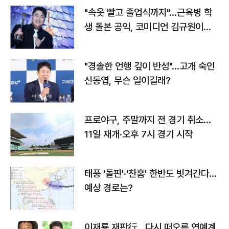
"속옷 빨고 졸업식까지"…근육병 학
생 돌본 공익, 코미디언 김규원이었
다
"경솔한 언행 깊이 반성"…고개 숙인
신동엽, 무슨 일이길래?
프로야구, 주말까지 전 경기 취소…
11일 재개·오후 7시 경기 시작
태풍 '돌핀'·'찬홈' 한반도 빗겨간다…
예상 경로는?
이재룡 재판行…다시 떠오른 연예계