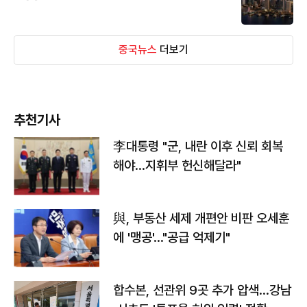
중국뉴스
더보기
추천기사
李대통령 "군, 내란 이후 신뢰 회복
해야…지휘부 헌신해달라"
與, 부동산 세제 개편안 비판 오세훈
에 '맹공'…"공급 억제기"
합수본, 선관위 9곳 추가 압색…강남