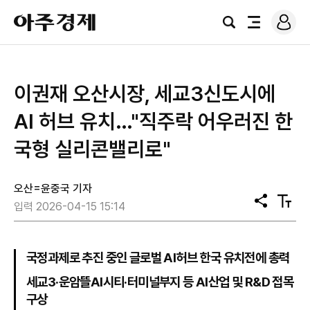
로
아
그
검
전
주
인
색
체
경
메
제
뉴
이권재 오산시장, 세교3신도시에
AI 허브 유치…"직주락 어우러진 한
국형 실리콘밸리로"
오산=윤중국 기자
공
텍
입력 2026-04-15 15:14
유
스
트
크
기
국정과제로 추진 중인 글로벌 AI허브 한국 유치전에 총력
세교3·운암뜰AI시티·터미널부지 등 AI산업 및 R&D 접목
구상