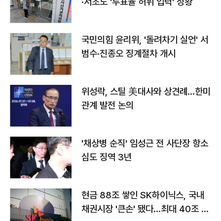
·서초도 '투표율 허위 입력' 정황
국민의힘 윤리위, '돌려차기 실언' 서
범수·진종오 징계절차 개시
위성락, 스틸 美대사와 상견례…한미
관계 발전 논의
'채상병 순직' 임성근 전 사단장 항소
심도 징역 3년
현금 88조 쌓인 SK하이닉스, 국내
채권시장 '큰손' 됐다…최대 40조 투