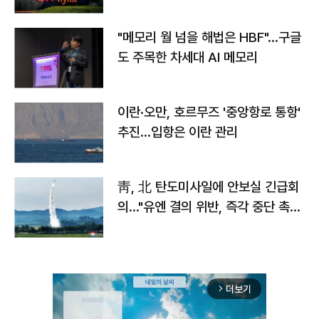
자
"메모리 월 넘을 해법은 HBF"…구글
도 주목한 차세대 AI 메모리
이란·오만, 호르무즈 '중앙항로 통항'
추진…입항은 이란 관리
靑, 北 탄도미사일에 안보실 긴급회
의…"유엔 결의 위반, 즉각 중단 촉
구"
더보기
arrow_forward_ios