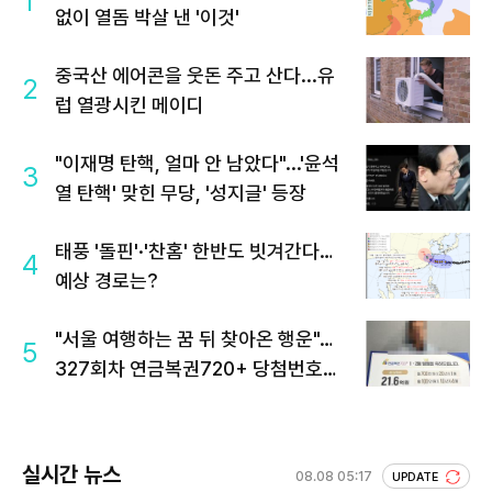
1
없이 열돔 박살 낸 '이것'
중국산 에어콘을 웃돈 주고 산다...유
2
럽 열광시킨 메이디
"이재명 탄핵, 얼마 안 남았다"...'윤석
3
열 탄핵' 맞힌 무당, '성지글' 등장
태풍 '돌핀'·'찬홈' 한반도 빗겨간다…
4
예상 경로는?
"서울 여행하는 꿈 뒤 찾아온 행운"…
5
327회차 연금복권720+ 당첨번호조
회 주목
실시간 뉴스
08.08 05:17
UPDATE