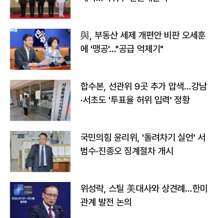
與, 부동산 세제 개편안 비판 오세훈
에 '맹공'…"공급 억제기"
합수본, 선관위 9곳 추가 압색…강남
·서초도 '투표율 허위 입력' 정황
국민의힘 윤리위, '돌려차기 실언' 서
범수·진종오 징계절차 개시
위성락, 스틸 美대사와 상견례…한미
관계 발전 논의