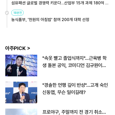
섬유패션 글로벌 경쟁력 키운다…산업부 15개 과제 180억 지
원
18분전
농식품부, '천원의 아침밥' 참여 200개 대학 선정
아주PICK >
"속옷 빨고 졸업식까지"…근육병 학
생 돌본 공익, 코미디언 김규원이었
다
"경솔한 언행 깊이 반성"…고개 숙인
신동엽, 무슨 일이길래?
프로야구, 주말까지 전 경기 취소…