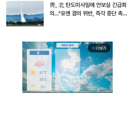
靑, 北 탄도미사일에 안보실 긴급회
의…"유엔 결의 위반, 즉각 중단 촉
구"
더보기
arrow_forward_ios
Unmute