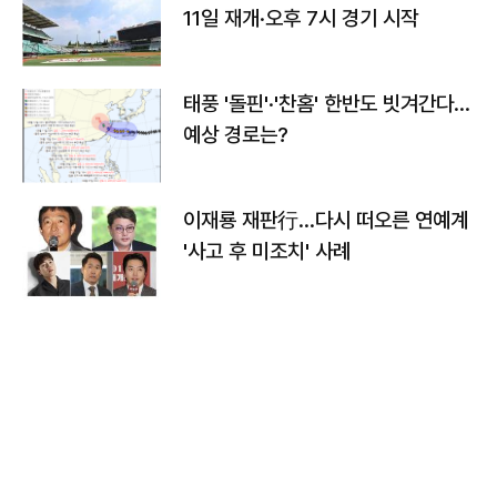
11일 재개·오후 7시 경기 시작
태풍 '돌핀'·'찬홈' 한반도 빗겨간다…
예상 경로는?
이재룡 재판行…다시 떠오른 연예계
'사고 후 미조치' 사례