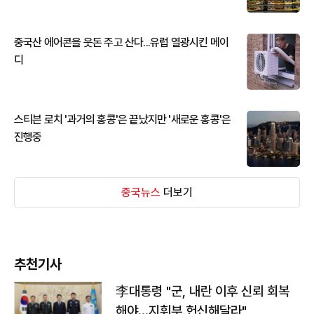
중국산 에어콘을 웃돈 주고 산다...유럽 열광시킨 메이
디
스티븐 로치 '과거의 홍콩'은 끝났지만 '새로운 홍콩'은
진행중
중국뉴스
더보기
추천기사
李대통령 "군, 내란 이후 신뢰 회복
해야…지휘부 헌신해달라"