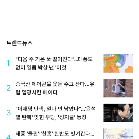
트렌드뉴스
"다음 주 기온 뚝 떨어진다"…태풍도
1
없이 열돔 박살 낸 '이것'
중국산 에어콘을 웃돈 주고 산다...유
2
럽 열광시킨 메이디
"이재명 탄핵, 얼마 안 남았다"...'윤석
3
열 탄핵' 맞힌 무당, '성지글' 등장
태풍 '돌핀'·'찬홈' 한반도 빗겨간다…
4