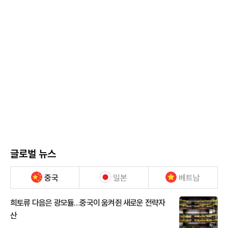
글로벌 뉴스
중국
일본
베트남
희토류 다음은 광모듈…중국이 움켜쥔 새로운 전략자
산