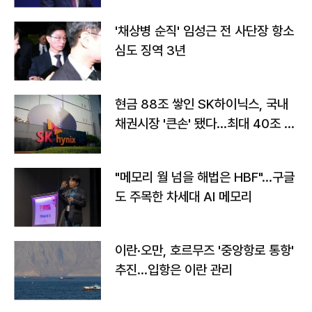
'채상병 순직' 임성근 전 사단장 항소
심도 징역 3년
현금 88조 쌓인 SK하이닉스, 국내
채권시장 '큰손' 됐다…최대 40조 투
자
"메모리 월 넘을 해법은 HBF"…구글
도 주목한 차세대 AI 메모리
이란·오만, 호르무즈 '중앙항로 통항'
추진…입항은 이란 관리