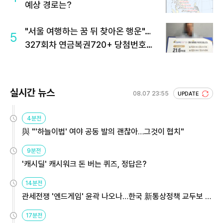
예상 경로는?
"서울 여행하는 꿈 뒤 찾아온 행운"…
5
327회차 연금복권720+ 당첨번호조
회 주목
실시간 뉴스
08.07 23:55
UPDATE
4분전
與 "'하늘이법' 여야 공동 발의 괜찮아…그것이 협치"
9분전
'캐시딜' 캐시워크 돈 버는 퀴즈, 정답은?
14분전
관세전쟁 '엔드게임' 윤곽 나오나…한국 新통상정책 교두보 활
용해야
17분전