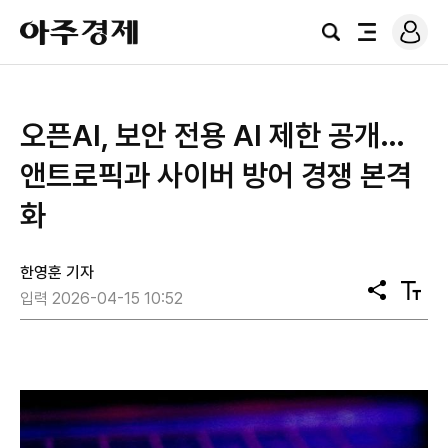
로
아
그
검
전
주
인
색
체
경
메
제
뉴
오픈AI, 보안 전용 AI 제한 공개…
앤트로픽과 사이버 방어 경쟁 본격
화
한영훈 기자
공
텍
입력 2026-04-15 10:52
유
스
트
크
기