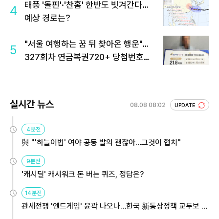
태풍 '돌핀'·'찬홈' 한반도 빗겨간다…
4
예상 경로는?
"서울 여행하는 꿈 뒤 찾아온 행운"…
5
327회차 연금복권720+ 당첨번호조
회 주목
실시간 뉴스
08.08 08:02
UPDATE
4분전
與 "'하늘이법' 여야 공동 발의 괜찮아…그것이 협치"
9분전
'캐시딜' 캐시워크 돈 버는 퀴즈, 정답은?
14분전
관세전쟁 '엔드게임' 윤곽 나오나…한국 新통상정책 교두보 활
용해야