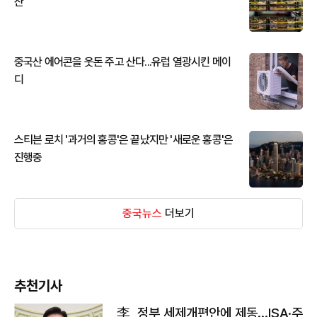
산
중국산 에어콘을 웃돈 주고 산다...유럽 열광시킨 메이
디
스티븐 로치 '과거의 홍콩'은 끝났지만 '새로운 홍콩'은
진행중
중국뉴스
더보기
추천기사
李, 정부 세제개편안에 제동…ISA·주