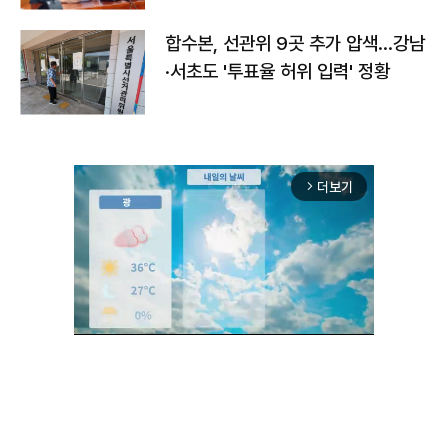
합수본, 선관위 9곳 추가 압색…강남
·서초도 '투표율 허위 입력' 정황
더보기
arrow_forward_ios
Unmute