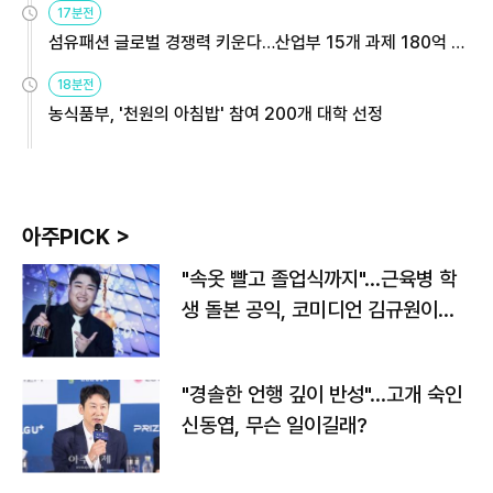
17분전
섬유패션 글로벌 경쟁력 키운다…산업부 15개 과제 180억 지
원
18분전
농식품부, '천원의 아침밥' 참여 200개 대학 선정
아주PICK >
"속옷 빨고 졸업식까지"…근육병 학
생 돌본 공익, 코미디언 김규원이었
다
"경솔한 언행 깊이 반성"…고개 숙인
신동엽, 무슨 일이길래?