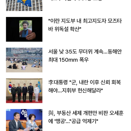
"이란 지도부 내 최고지도자 모즈타
바 위독설 확산"
서울 낮 35도 무더위 계속…동해안
최대 150㎜ 폭우
李대통령 "군, 내란 이후 신뢰 회복
해야…지휘부 헌신해달라"
與, 부동산 세제 개편안 비판 오세훈
에 '맹공'…"공급 억제기"