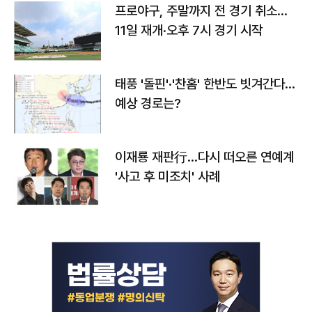
프로야구, 주말까지 전 경기 취소…
11일 재개·오후 7시 경기 시작
태풍 '돌핀'·'찬홈' 한반도 빗겨간다…
예상 경로는?
이재룡 재판行…다시 떠오른 연예계
'사고 후 미조치' 사례