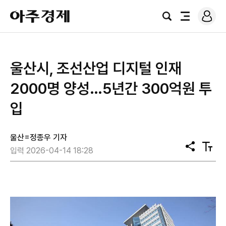
로
아
그
검
전
주
인
색
체
경
메
제
뉴
울산시, 조선산업 디지털 인재
2000명 양성…5년간 300억원 투
입
울산=정종우 기자
공
텍
입력 2026-04-14 18:28
유
스
트
크
기