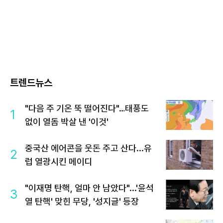
트렌드뉴스
"다음 주 기온 뚝 떨어진다"…태풍도
1
없이 열돔 박살 낸 '이것'
중국산 에어콘을 웃돈 주고 산다...유
2
럽 열광시킨 메이디
"이재명 탄핵, 얼마 안 남았다"...'윤석
3
열 탄핵' 맞힌 무당, '성지글' 등장