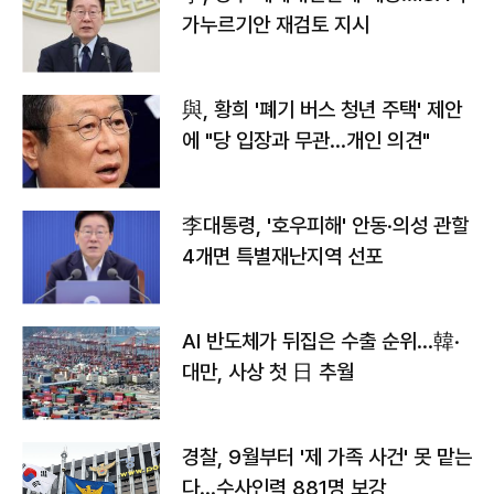
가누르기안 재검토 지시
與, 황희 '폐기 버스 청년 주택' 제안
에 "당 입장과 무관…개인 의견"
李대통령, '호우피해' 안동·의성 관할
4개면 특별재난지역 선포
AI 반도체가 뒤집은 수출 순위…韓·
대만, 사상 첫 日 추월
경찰, 9월부터 '제 가족 사건' 못 맡는
다…수사인력 881명 보강