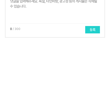
0
/ 300
등록