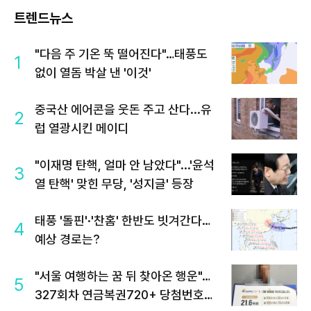
트렌드뉴스
"다음 주 기온 뚝 떨어진다"…태풍도
1
없이 열돔 박살 낸 '이것'
중국산 에어콘을 웃돈 주고 산다...유
2
럽 열광시킨 메이디
"이재명 탄핵, 얼마 안 남았다"...'윤석
3
열 탄핵' 맞힌 무당, '성지글' 등장
태풍 '돌핀'·'찬홈' 한반도 빗겨간다…
4
예상 경로는?
"서울 여행하는 꿈 뒤 찾아온 행운"…
5
327회차 연금복권720+ 당첨번호조