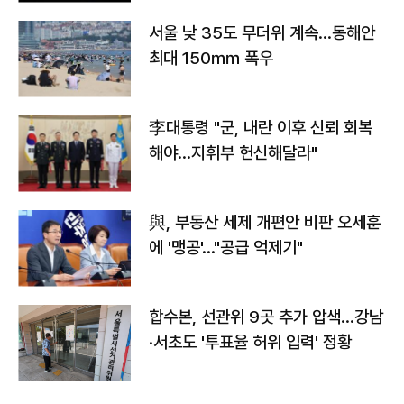
서울 낮 35도 무더위 계속…동해안
최대 150㎜ 폭우
李대통령 "군, 내란 이후 신뢰 회복
해야…지휘부 헌신해달라"
與, 부동산 세제 개편안 비판 오세훈
에 '맹공'…"공급 억제기"
합수본, 선관위 9곳 추가 압색…강남
·서초도 '투표율 허위 입력' 정황