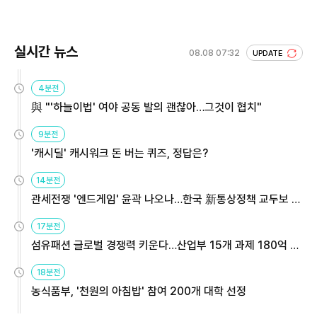
회 주목
실시간 뉴스
08.08 07:32
UPDATE
4분전
與 "'하늘이법' 여야 공동 발의 괜찮아…그것이 협치"
9분전
'캐시딜' 캐시워크 돈 버는 퀴즈, 정답은?
14분전
관세전쟁 '엔드게임' 윤곽 나오나…한국 新통상정책 교두보 활
용해야
17분전
섬유패션 글로벌 경쟁력 키운다…산업부 15개 과제 180억 지
원
18분전
농식품부, '천원의 아침밥' 참여 200개 대학 선정