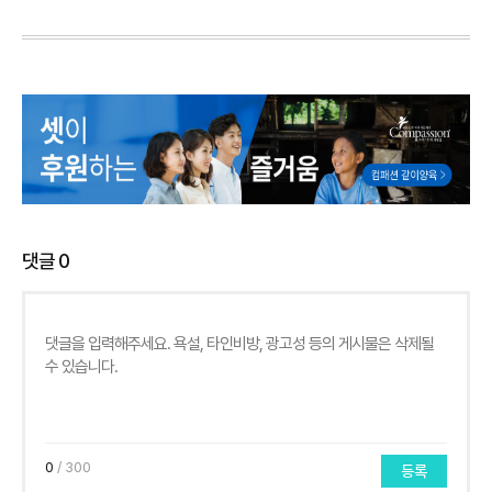
댓글
0
0
/ 300
등록