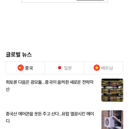
글로벌 뉴스
중국
일본
베트남
희토류 다음은 광모듈…중국이 움켜쥔 새로운 전략자
산
중국산 에어콘을 웃돈 주고 산다...유럽 열광시킨 메이
디