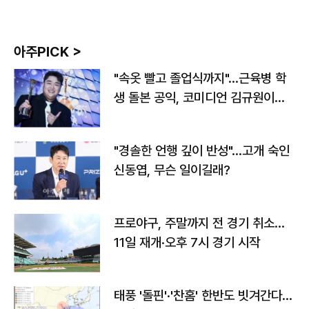
아주PICK >
"속옷 빨고 졸업식까지"…근육병 학
생 돌본 공익, 코미디언 김규원이었
다
"경솔한 언행 깊이 반성"…고개 숙인
신동엽, 무슨 일이길래?
프로야구, 주말까지 전 경기 취소…
11일 재개·오후 7시 경기 시작
태풍 '돌핀'·'찬홈' 한반도 빗겨간다…