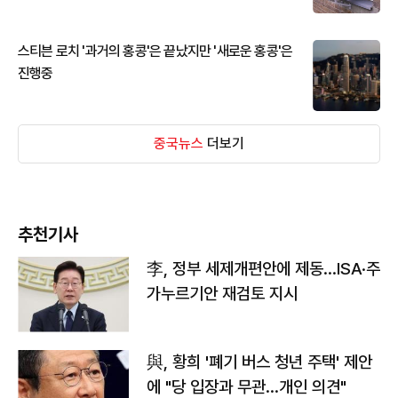
스티븐 로치 '과거의 홍콩'은 끝났지만 '새로운 홍콩'은
진행중
중국뉴스
더보기
추천기사
李, 정부 세제개편안에 제동…ISA·주
가누르기안 재검토 지시
與, 황희 '폐기 버스 청년 주택' 제안
에 "당 입장과 무관…개인 의견"