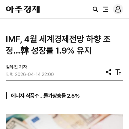
로
아
그
검
전
주
인
색
체
경
메
제
뉴
IMF, 4월 세계경제전망 하향 조
정…韓 성장률 1.9% 유지
김유진 기자
공
텍
입력 2026-04-14 22:00
유
스
트
크
기
에너지·식품↑…물가상승률 2.5%