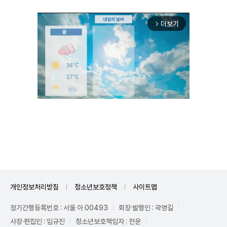
더보기
arrow_forward_ios
Unmute
개인정보처리방침
청소년보호정책
사이트맵
정기간행등록번호 : 서울 아 00493
회장·발행인 : 곽영길
사장·편집인 : 임규진
청소년보호책임자 : 전운