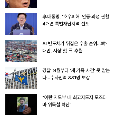
李대통령, '호우피해' 안동·의성 관할
4개면 특별재난지역 선포
AI 반도체가 뒤집은 수출 순위…韓·
대만, 사상 첫 日 추월
경찰, 9월부터 '제 가족 사건' 못 맡는
다…수사인력 881명 보강
"이란 지도부 내 최고지도자 모즈타
바 위독설 확산"