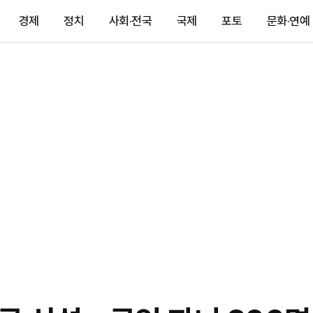
경제
정치
사회·전국
국제
포토
문화·연예