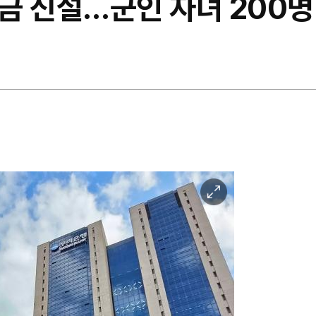
금 신설…군인 자녀 200명
이
미
지
확
대