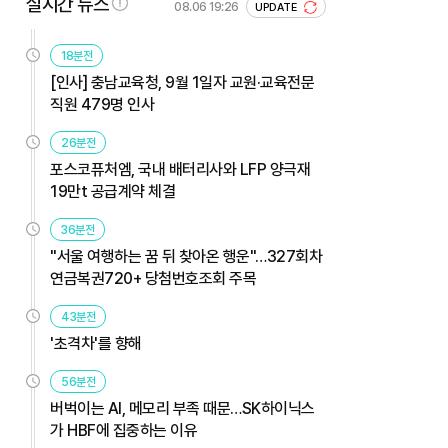
실시간 뉴스
08.06 19:26
UPDATE
18분전
[인사] 충남교육청, 9월 1일자 교원·교육전문
직원 479명 인사
26분전
포스코퓨처엠, 국내 배터리사와 LFP 양극재
19만t 공급계약 체결
36분전
"서울 여행하는 꿈 뒤 찾아온 행운"…327회차
연금복권720+ 당첨번호조회 주목
43분전
'초격차'를 향해
56분전
버벅이는 AI, 메모리 부족 때문…SK하이닉스
가 HBF에 집중하는 이유