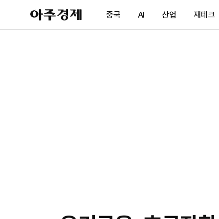
아
중국
AI
산업
재테크
주
경
제