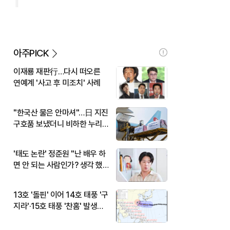
아주PICK
이재룡 재판行…다시 떠오른
연예계 '사고 후 미조치' 사례
"한국산 물은 안마셔"…日 지진
구호품 보냈더니 비하한 누리
꾼
'태도 논란' 정준원 "난 배우 하
면 안 되는 사람인가? 생각 했
다"
13호 '돌핀' 이어 14호 태풍 '구
지라'·15호 태풍 '찬홈' 발생…
현재 위치와 이동경로는?