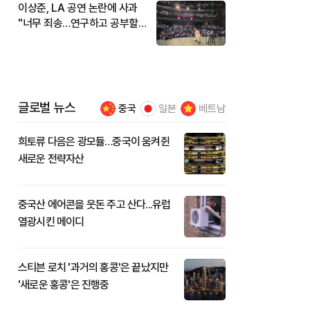
이상준, LA 공연 논란에 사과
"너무 죄송…연구하고 공부할
것"
글로벌 뉴스
중국
일본
베트남
희토류 다음은 광모듈…중국이 움켜쥔
새로운 전략자산
중국산 에어콘을 웃돈 주고 산다...유럽
열광시킨 메이디
스티븐 로치 '과거의 홍콩'은 끝났지만
'새로운 홍콩'은 진행중