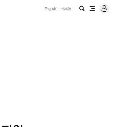
로
English
日本語
그
검
전
인
색
체
메
뉴