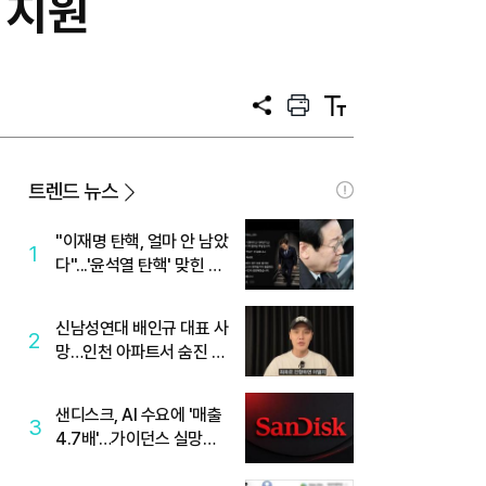
 지원
공
프
텍
유
린
스
트
트
크
기
트렌드 뉴스
"이재명 탄핵, 얼마 안 남았
1
다"...'윤석열 탄핵' 맞힌 무
당, '성지글' 등장
신남성연대 배인규 대표 사
2
망…인천 아파트서 숨진 채
발견
샌디스크, AI 수요에 '매출
3
4.7배'…가이던스 실망에
'주가는 하락'