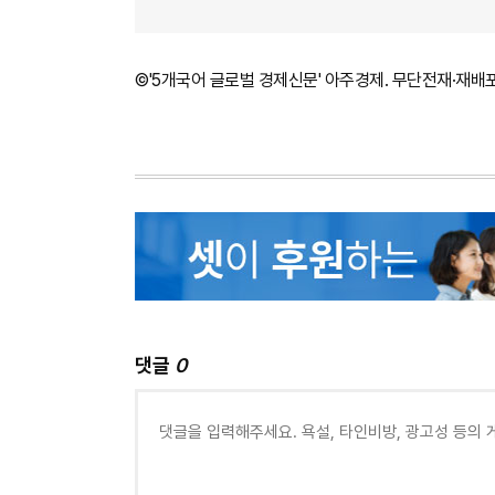
©'5개국어 글로벌 경제신문' 아주경제. 무단전재·재배
댓글
0