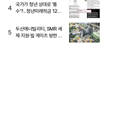
국가가 청년 상대로 '통
4
수'?...청년미래적금 12%
준다더니 "응, 오류야"
두산에너빌리티, SMR 세
5
제 지원·빌 게이츠 방한 기
대에 5%대 강세