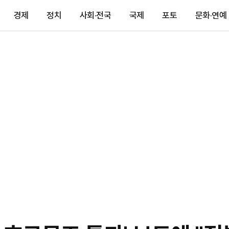
경제
정치
사회·전국
국제
포토
문화·연예