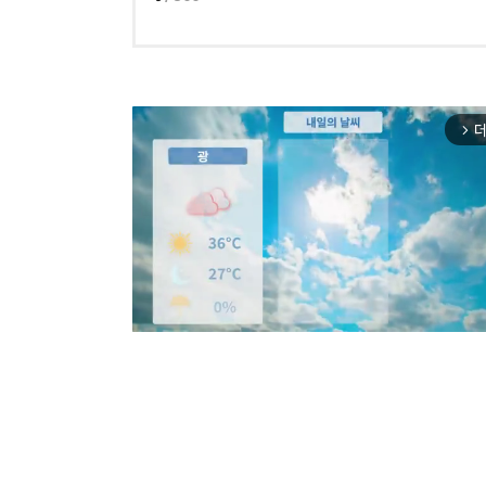
더
arrow_forward_ios
Mut