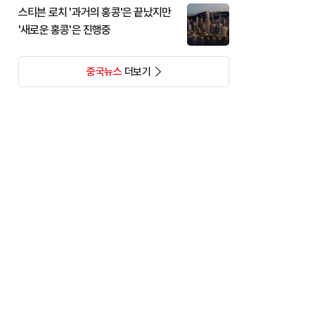
스티븐 로치 '과거의 홍콩'은 끝났지만
'새로운 홍콩'은 진행중
중국뉴스
더보기