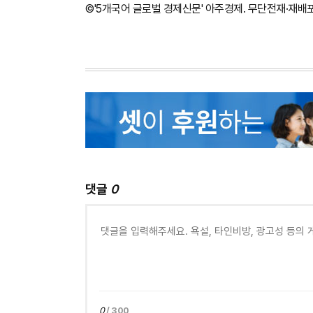
©'5개국어 글로벌 경제신문' 아주경제. 무단전재·재배
댓글
0
0
/ 300