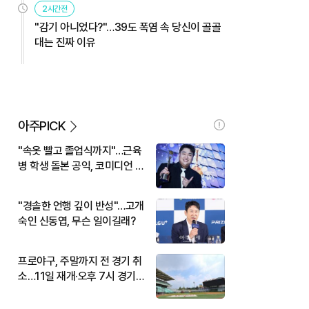
2시간전
"감기 아니었다?"…39도 폭염 속 당신이 골골
대는 진짜 이유
아주PICK
"속옷 빨고 졸업식까지"…근육
병 학생 돌본 공익, 코미디언 김
규원이었다
"경솔한 언행 깊이 반성"…고개
숙인 신동엽, 무슨 일이길래?
프로야구, 주말까지 전 경기 취
소…11일 재개·오후 7시 경기
시작