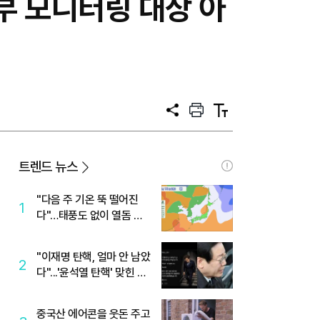
정부 모니터링 대상 아
공
프
텍
유
린
스
트
트
크
기
트렌드 뉴스
"다음 주 기온 뚝 떨어진
1
다"…태풍도 없이 열돔 박
살 낸 '이것'
"이재명 탄핵, 얼마 안 남았
2
다"...'윤석열 탄핵' 맞힌 무
당, '성지글' 등장
중국산 에어콘을 웃돈 주고