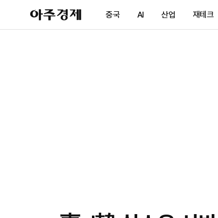
아
중국
AI
산업
재테크
주
경
제