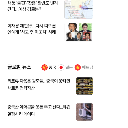
태풍 '돌핀'·'찬홈' 한반도 빗겨
간다…예상 경로는?
이재룡 재판行…다시 떠오른
연예계 '사고 후 미조치' 사례
글로벌 뉴스
중국
일본
베트남
희토류 다음은 광모듈…중국이 움켜쥔
새로운 전략자산
중국산 에어콘을 웃돈 주고 산다...유럽
열광시킨 메이디