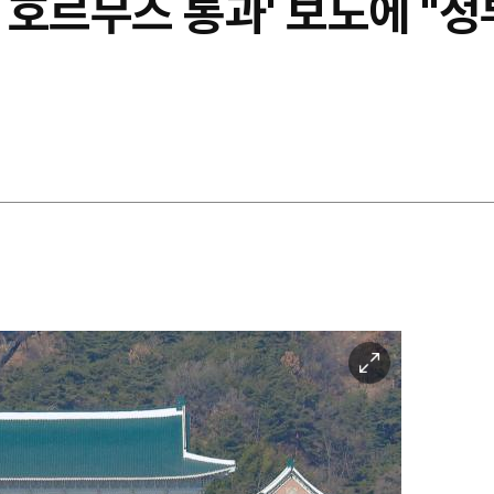
박 호르무즈 통과' 보도에 "
이
미
지
확
대