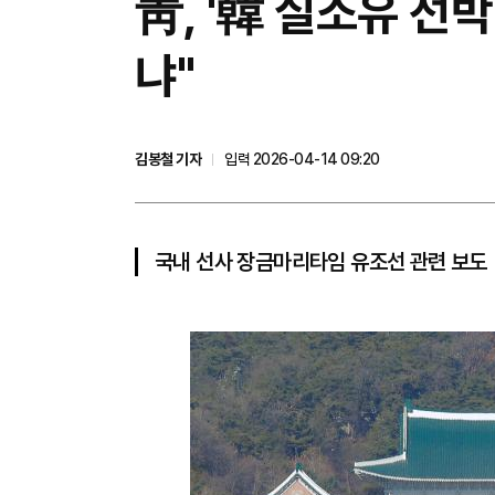
靑, '韓 실소유 선
냐"
김봉철 기자
입력 2026-04-14 09:20
국내 선사 장금마리타임 유조선 관련 보도