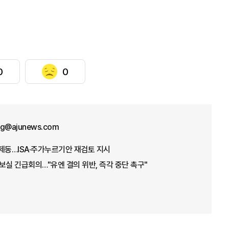
0
0
ng@ajunews.com
제동…ISA·주가누르기안 재검토 지시
보실 긴급회의…"유엔 결의 위반, 즉각 중단 촉구"