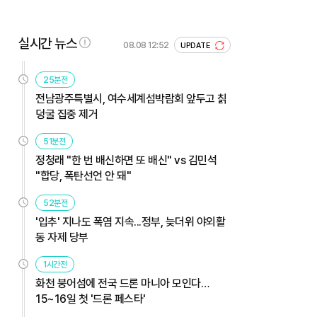
실시간 뉴스
08.08 12:52
UPDATE
25분전
전남광주특별시, 여수세계섬박람회 앞두고 칡
덩굴 집중 제거
51분전
정청래 "한 번 배신하면 또 배신" vs 김민석
"합당, 폭탄선언 안 돼"
52분전
'입추' 지나도 폭염 지속...정부, 늦더위 야외활
동 자제 당부
1시간전
화천 붕어섬에 전국 드론 마니아 모인다…
15~16일 첫 '드론 페스타'