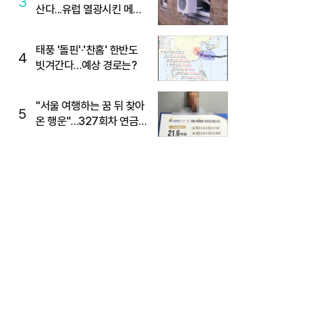
3
산다...유럽 열광시킨 메이
디
태풍 '돌핀'·'찬홈' 한반도
4
빗겨간다…예상 경로는?
"서울 여행하는 꿈 뒤 찾아
5
온 행운"…327회차 연금
복권720+ 당첨번호조회
주목