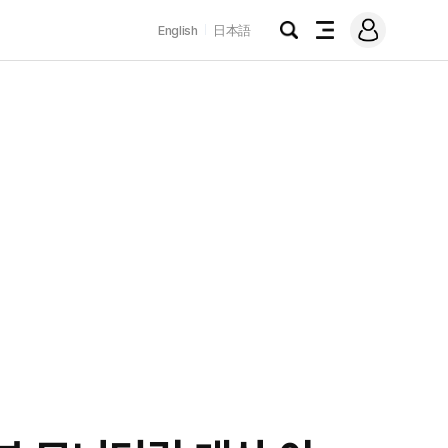
로
English
日本語
그
검
전
인
색
체
메
뉴