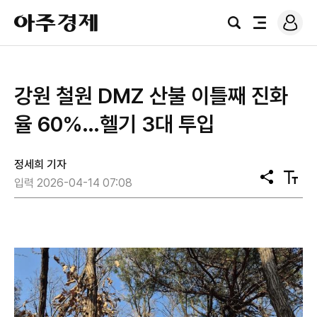
로
아
그
검
전
주
인
색
체
경
메
제
뉴
강원 철원 DMZ 산불 이틀째 진화
율 60%…헬기 3대 투입
정세희 기자
공
텍
입력 2026-04-14 07:08
유
스
트
크
기