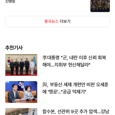
진행중
중국뉴스
더보기
추천기사
李대통령 "군, 내란 이후 신뢰 회복
해야…지휘부 헌신해달라"
與, 부동산 세제 개편안 비판 오세훈
에 '맹공'…"공급 억제기"
합수본, 선관위 9곳 추가 압색…강남