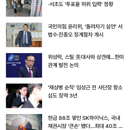
·서초도 '투표율 허위 입력' 정황
국민의힘 윤리위, '돌려차기 실언' 서
범수·진종오 징계절차 개시
위성락, 스틸 美대사와 상견례…한미
관계 발전 논의
'채상병 순직' 임성근 전 사단장 항소
심도 징역 3년
현금 88조 쌓인 SK하이닉스, 국내
채권시장 '큰손' 됐다…최대 40조 투