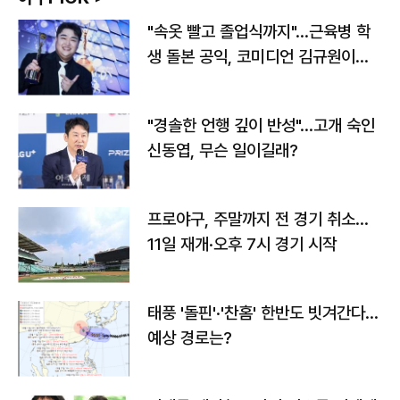
"속옷 빨고 졸업식까지"…근육병 학
생 돌본 공익, 코미디언 김규원이었
다
"경솔한 언행 깊이 반성"…고개 숙인
신동엽, 무슨 일이길래?
프로야구, 주말까지 전 경기 취소…
11일 재개·오후 7시 경기 시작
태풍 '돌핀'·'찬홈' 한반도 빗겨간다…
예상 경로는?