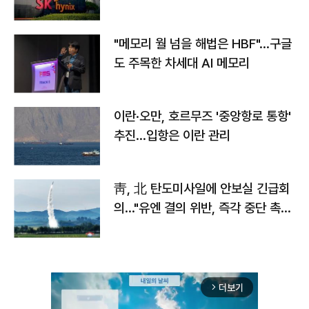
자
"메모리 월 넘을 해법은 HBF"…구글
도 주목한 차세대 AI 메모리
이란·오만, 호르무즈 '중앙항로 통항'
추진…입항은 이란 관리
靑, 北 탄도미사일에 안보실 긴급회
의…"유엔 결의 위반, 즉각 중단 촉
구"
더보기
arrow_forward_ios