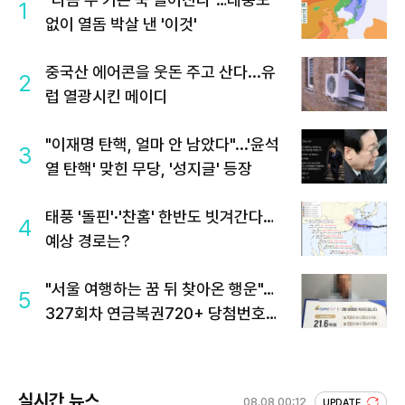
1
없이 열돔 박살 낸 '이것'
중국산 에어콘을 웃돈 주고 산다...유
2
럽 열광시킨 메이디
"이재명 탄핵, 얼마 안 남았다"...'윤석
3
열 탄핵' 맞힌 무당, '성지글' 등장
태풍 '돌핀'·'찬홈' 한반도 빗겨간다…
4
예상 경로는?
"서울 여행하는 꿈 뒤 찾아온 행운"…
5
327회차 연금복권720+ 당첨번호조
회 주목
실시간 뉴스
08.08 00:12
UPDATE