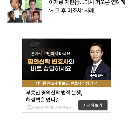
이재룡 재판行…다시 떠오른 연예계
'사고 후 미조치' 사례