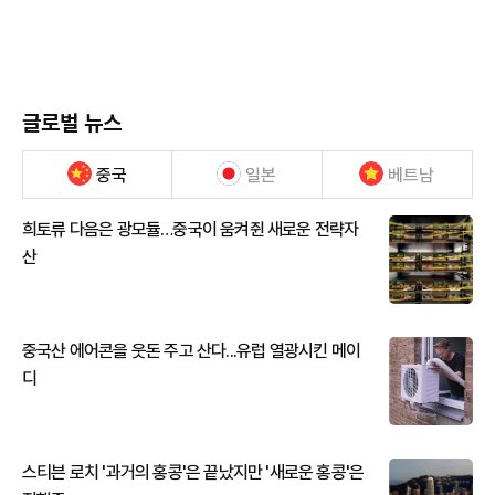
글로벌 뉴스
중국
일본
베트남
희토류 다음은 광모듈…중국이 움켜쥔 새로운 전략자
산
중국산 에어콘을 웃돈 주고 산다...유럽 열광시킨 메이
디
스티븐 로치 '과거의 홍콩'은 끝났지만 '새로운 홍콩'은