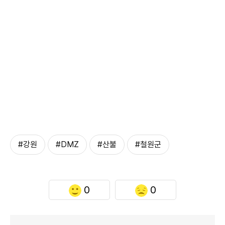
#강원
#DMZ
#산불
#철원군
0
0