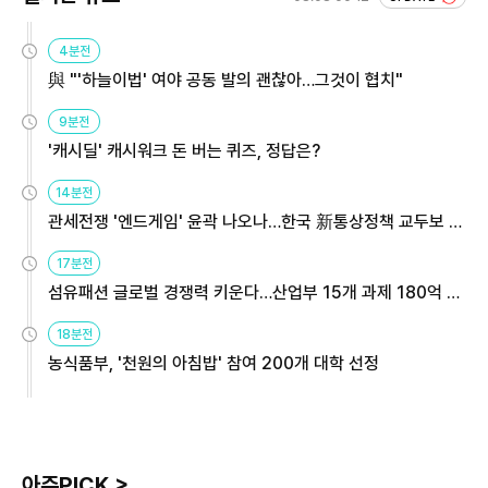
4분전
與 "'하늘이법' 여야 공동 발의 괜찮아…그것이 협치"
9분전
'캐시딜' 캐시워크 돈 버는 퀴즈, 정답은?
14분전
관세전쟁 '엔드게임' 윤곽 나오나…한국 新통상정책 교두보 활
용해야
17분전
섬유패션 글로벌 경쟁력 키운다…산업부 15개 과제 180억 지
원
18분전
농식품부, '천원의 아침밥' 참여 200개 대학 선정
아주PICK >