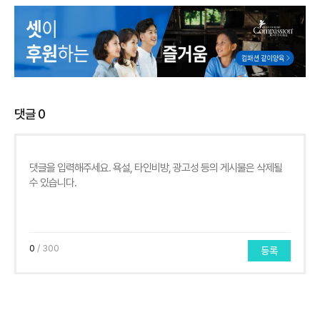
댓글
0
0
/ 300
등록