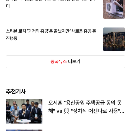
디
스티븐 로치 '과거의 홍콩'은 끝났지만 '새로운 홍콩'은
진행중
중국뉴스
더보기
추천기사
오세훈 "용산공원 주택공급 동의 못
해" vs 與 "정치적 어젠다로 사용"
맞불