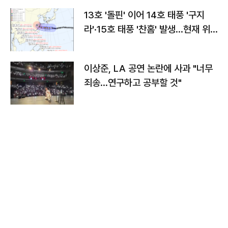
13호 '돌핀' 이어 14호 태풍 '구지
라'·15호 태풍 '찬홈' 발생…현재 위
치와 이동경로는?
이상준, LA 공연 논란에 사과 "너무
죄송…연구하고 공부할 것"