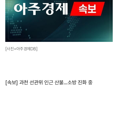
[사진=아주경제DB]
[속보] 과천 선관위 인근 산불…소방 진화 중