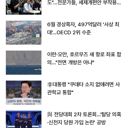
도"…전문가들, 세제개편안 부작용
우려
6월 경상흑자, 497억달러 '사상 최
대'…OECD 2위 수준
이란·오만, 호르무즈 새 항로 좌표 합
의…"전면 개방은 아냐"
李대통령 "쿠데타 소지 없애려면 사
관학교 통합"
與 전당대회 2차 토론회…'탈당 의혹
·신천지 당원 가입 논란' 공방