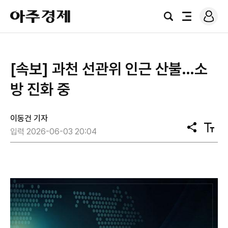
로
아
그
검
전
주
인
색
체
경
메
제
뉴
[속보] 과천 선관위 인근 산불…소
방 진화 중
이동건 기자
공
텍
입력 2026-06-03 20:04
유
스
트
크
기