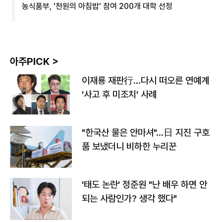
농식품부, '천원의 아침밥' 참여 200개 대학 선정
아주PICK >
이재룡 재판行…다시 떠오른 연예계
'사고 후 미조치' 사례
"한국산 물은 안마셔"…日 지진 구호
품 보냈더니 비하한 누리꾼
'태도 논란' 정준원 "난 배우 하면 안
되는 사람인가? 생각 했다"