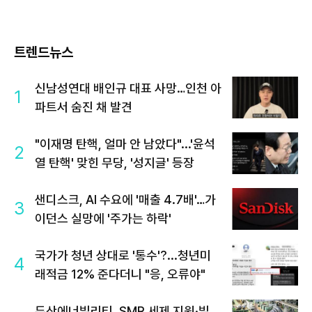
트렌드뉴스
신남성연대 배인규 대표 사망…인천 아
1
파트서 숨진 채 발견
"이재명 탄핵, 얼마 안 남았다"...'윤석
2
열 탄핵' 맞힌 무당, '성지글' 등장
샌디스크, AI 수요에 '매출 4.7배'…가
3
이던스 실망에 '주가는 하락'
국가가 청년 상대로 '통수'?...청년미
4
래적금 12% 준다더니 "응, 오류야"
두산에너빌리티, SMR 세제 지원·빌