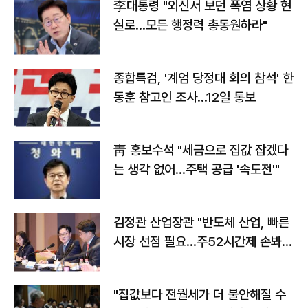
李대통령 "외신서 보던 폭염 상황 현
실로…모든 행정력 총동원하라"
종합특검, '계엄 당정대 회의 참석' 한
동훈 참고인 조사...12일 통보
靑 홍보수석 "세금으로 집값 잡겠다
는 생각 없어…주택 공급 '속도전'"
김정관 산업장관 "반도체 산업, 빠른
시장 선점 필요…주52시간제 손봐
야"
"집값보다 전월세가 더 불안해질 수