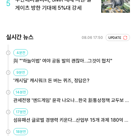
5
게이츠 방한 기대에 5%대 강세
실시간 뉴스
08.06 17:50
UPDATE
4분전
與 "'하늘이법' 여야 공동 발의 괜찮아…그것이 협치"
9분전
'캐시딜' 캐시워크 돈 버는 퀴즈, 정답은?
14분전
관세전쟁 '엔드게임' 윤곽 나오나…한국 新통상정책 교두보 활
용해야
17분전
섬유패션 글로벌 경쟁력 키운다…산업부 15개 과제 180억 지
원
18분전