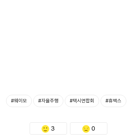
#웨이모
#자율주행
#택시연합회
#휴맥스
3
0