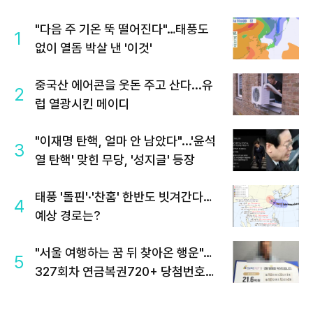
"다음 주 기온 뚝 떨어진다"…태풍도
1
없이 열돔 박살 낸 '이것'
중국산 에어콘을 웃돈 주고 산다...유
2
럽 열광시킨 메이디
"이재명 탄핵, 얼마 안 남았다"...'윤석
3
열 탄핵' 맞힌 무당, '성지글' 등장
태풍 '돌핀'·'찬홈' 한반도 빗겨간다…
4
예상 경로는?
"서울 여행하는 꿈 뒤 찾아온 행운"…
5
327회차 연금복권720+ 당첨번호조
회 주목