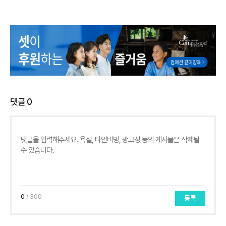
댓글
0
0
/ 300
등록