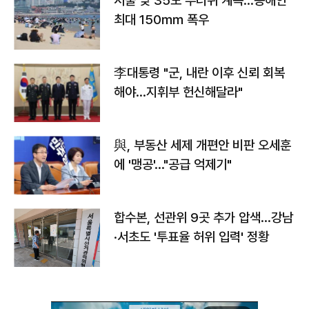
서울 낮 35도 무더위 계속…동해안
최대 150㎜ 폭우
李대통령 "군, 내란 이후 신뢰 회복
해야…지휘부 헌신해달라"
與, 부동산 세제 개편안 비판 오세훈
에 '맹공'…"공급 억제기"
합수본, 선관위 9곳 추가 압색…강남
·서초도 '투표율 허위 입력' 정황