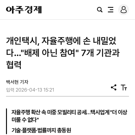
로
아
그
검
전
주
인
색
체
경
메
제
뉴
개인택시, 자율주행에 손 내밀었
다…"배제 아닌 참여" 7개 기관과
협력
백서현 기자
공
텍
입력 2026-04-13 15:21
유
스
트
크
기
자율주행 확산 속 미중 모빌리티 공세…택시업계 "더 이상
미룰 수 없다"
기술·플랫폼·법률까지 총동원