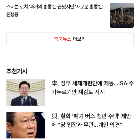
스티븐 로치 '과거의 홍콩'은 끝났지만 '새로운 홍콩'은
진행중
중국뉴스
더보기
추천기사
李, 정부 세제개편안에 제동…ISA·주
가누르기안 재검토 지시
與, 황희 '폐기 버스 청년 주택' 제안
에 "당 입장과 무관…개인 의견"