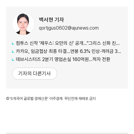
백서현 기자
qortjgus0602@ajunews.com
컴투스 신작 '제우스: 오만의 신' 공개…"그리스 신화 친숙함에 신선함 더했다"
카카오, 임금협상 최종 타결…연봉 6.3% 인상·격려금 300만원
데브시스터즈 2분기 영업손실 160억원…적자 전환
기자의 다른기사
©'5개국어 글로벌 경제신문' 아주경제. 무단전재·재배포 금지