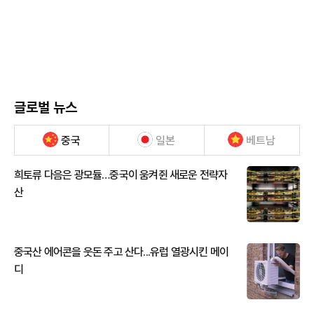
글로벌 뉴스
중국
일본
베트남
희토류 다음은 광모듈…중국이 움켜쥔 새로운 전략자
산
중국산 에어콘을 웃돈 주고 산다...유럽 열광시킨 메이
디