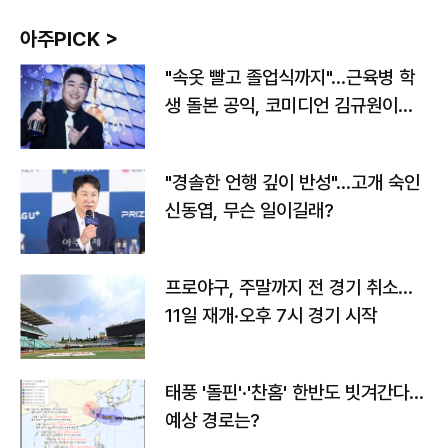
아주PICK >
"속옷 빨고 졸업식까지"…근육병 학
생 돌본 공익, 코미디언 김규원이었
다
"경솔한 언행 깊이 반성"…고개 숙인
신동엽, 무슨 일이길래?
프로야구, 주말까지 전 경기 취소…
11일 재개·오후 7시 경기 시작
태풍 '돌핀'·'찬홈' 한반도 빗겨간다…
예상 경로는?