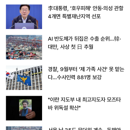
李대통령, '호우피해' 안동·의성 관할
4개면 특별재난지역 선포
AI 반도체가 뒤집은 수출 순위…韓·
대만, 사상 첫 日 추월
경찰, 9월부터 '제 가족 사건' 못 맡는
다…수사인력 881명 보강
"이란 지도부 내 최고지도자 모즈타
바 위독설 확산"