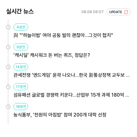
실시간 뉴스
08.08 06:07
UPDATE
4분전
與 "'하늘이법' 여야 공동 발의 괜찮아…그것이 협치"
9분전
'캐시딜' 캐시워크 돈 버는 퀴즈, 정답은?
14분전
관세전쟁 '엔드게임' 윤곽 나오나…한국 新통상정책 교두보 활
용해야
17분전
섬유패션 글로벌 경쟁력 키운다…산업부 15개 과제 180억 지
원
18분전
농식품부, '천원의 아침밥' 참여 200개 대학 선정