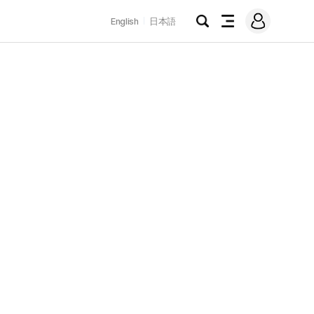
로
English
日本語
그
검
전
인
색
체
메
뉴