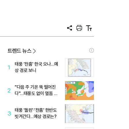
공
프
텍
유
린
스
트
트
크
기
트렌드 뉴스
태풍 '찬홈' 한국 오나…예
1
상 경로 보니
"다음 주 기온 뚝 떨어진
2
다"…태풍도 없이 열돔 박
살 낸 '이것'
태풍 '돌핀'·'찬홈' 한반도
3
빗겨간다…예상 경로는?