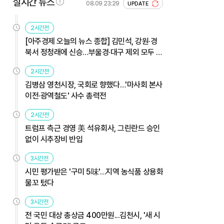
실시간 뉴스
08.09 23:29
UPDATE
2시간전
[아주경제 오늘의 뉴스 종합] 김민석, 강원·경
북서 정청래에 신승…부울경·대구 제외 모두 웃
었다 外
2시간전
김병삼 영천시장, 국회로 향했다…'마사회 본사
이전·광역철도' 사수 총력전
2시간전
트럼프 측근 경영 美 석유회사, 그린란드 승인
없이 시추장비 반입
3시간전
시민 평가받은 '구미 5味'…지역 농식품 상용화
물꼬 텄다
3시간전
전 국민 대상 총상금 400만원...김천시, '새 시