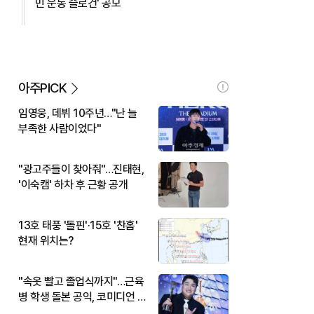
민 운동 슬로건' 공모
아주PICK
임영웅, 데뷔 10주년…"난 늘
부족한 사람이었다"
"광고주들이 찾아줘"…진태현,
'이숙캠' 하차 후 근황 공개
13호 태풍 '돌핀'·15호 '찬홈'
현재 위치는?
"속옷 빨고 졸업식까지"…근육
병 학생 돌본 공익, 코미디언 김
규원이었다