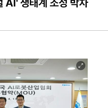
 AI' 생태계 조성 박차
이
미
지
확
대