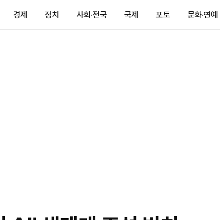
경제
정치
사회·전국
국제
포토
문화·연예