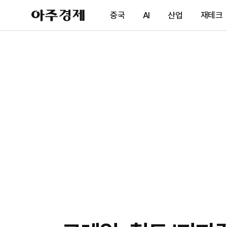
아
중국
AI
산업
재테크
주
경
제