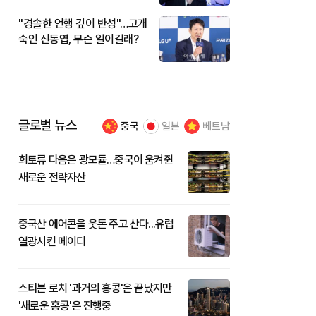
"경솔한 언행 깊이 반성"…고개
숙인 신동엽, 무슨 일이길래?
글로벌 뉴스
중국
일본
베트남
희토류 다음은 광모듈…중국이 움켜쥔
새로운 전략자산
중국산 에어콘을 웃돈 주고 산다...유럽
열광시킨 메이디
스티븐 로치 '과거의 홍콩'은 끝났지만
'새로운 홍콩'은 진행중