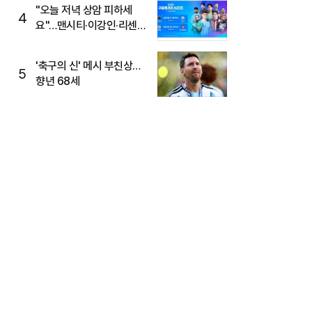
"오늘 저녁 상암 피하세
4
요"…맨시티·이강인·리센느
뜬다, 6호선 혼잡 예상
'축구의 신' 메시 부친상…
5
향년 68세