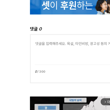
댓글
0
0
/ 300
더
arrow_forward_ios