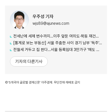
우주성 기자
wjs89@ajunews.com
전세난에 세제 변수까지…이주 앞둔 여의도·목동 재건축 '비상'
[통계로 보는 부동산] 서울 주춤한 사이 경기 남부 '독주'…세제 개편에 실수요 이동 빨라지나
전월세 거두고 집 판다…서울 등록임대 3만가구 '매도 기로'
기자의 다른기사
©'5개국어 글로벌 경제신문' 아주경제. 무단전재·재배포 금지