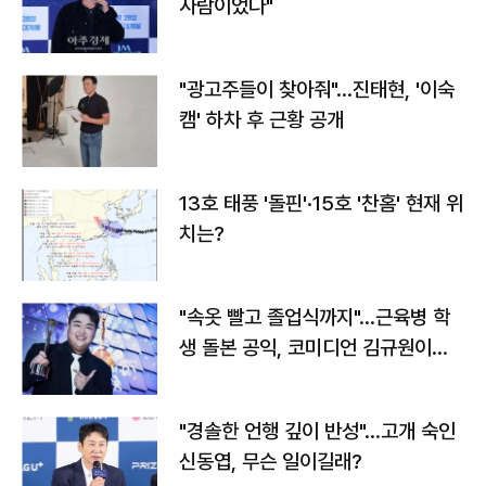
사람이었다"
"광고주들이 찾아줘"…진태현, '이숙
캠' 하차 후 근황 공개
13호 태풍 '돌핀'·15호 '찬홈' 현재 위
치는?
"속옷 빨고 졸업식까지"…근육병 학
생 돌본 공익, 코미디언 김규원이었
다
"경솔한 언행 깊이 반성"…고개 숙인
신동엽, 무슨 일이길래?