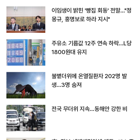
이임생이 밝힌 '빵집 회동' 전말…"정
몽규, 홍명보로 하라 지시"
주유소 기름값 12주 연속 하락…L당
1800원대 유지
불볕더위에 온열질환자 202명 발
생…3명 숨져
전국 무더위 지속…동해안 강한 비