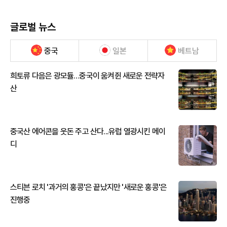
글로벌 뉴스
중국
일본
베트남
희토류 다음은 광모듈…중국이 움켜쥔 새로운 전략자
산
중국산 에어콘을 웃돈 주고 산다...유럽 열광시킨 메이
디
스티븐 로치 '과거의 홍콩'은 끝났지만 '새로운 홍콩'은
진행중