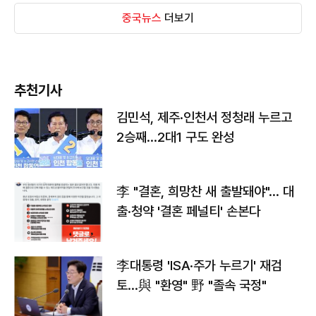
중국뉴스
더보기
추천기사
김민석, 제주·인천서 정청래 누르고
2승째…2대1 구도 완성
李 "결혼, 희망찬 새 출발돼야"… 대
출·청약 '결혼 페널티' 손본다
李대통령 'ISA·주가 누르기' 재검
토…與 "환영" 野 "졸속 국정"