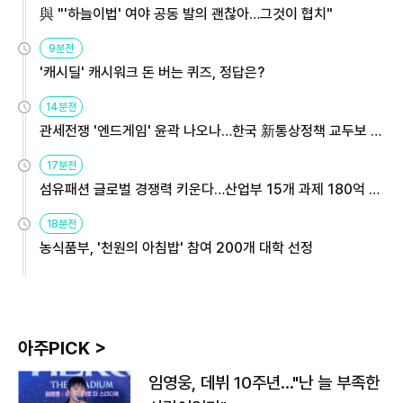
與 "'하늘이법' 여야 공동 발의 괜찮아…그것이 협치"
9분전
'캐시딜' 캐시워크 돈 버는 퀴즈, 정답은?
14분전
관세전쟁 '엔드게임' 윤곽 나오나…한국 新통상정책 교두보 활
용해야
17분전
섬유패션 글로벌 경쟁력 키운다…산업부 15개 과제 180억 지
원
18분전
농식품부, '천원의 아침밥' 참여 200개 대학 선정
아주PICK >
임영웅, 데뷔 10주년…"난 늘 부족한