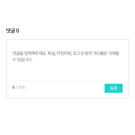
댓글
0
0
/ 300
등록