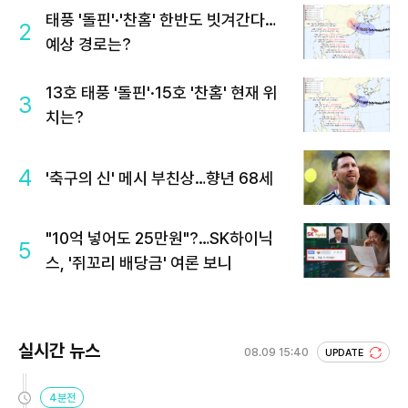
태풍 '돌핀'·'찬홈' 한반도 빗겨간다…
2
예상 경로는?
13호 태풍 '돌핀'·15호 '찬홈' 현재 위
3
치는?
4
'축구의 신' 메시 부친상…향년 68세
"10억 넣어도 25만원"?…SK하이닉
5
스, '쥐꼬리 배당금' 여론 보니
실시간 뉴스
08.09 15:40
UPDATE
4분전