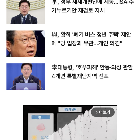
李, 정부 세제개편안에 제동…ISA·주
가누르기안 재검토 지시
與, 황희 '폐기 버스 청년 주택' 제안
에 "당 입장과 무관…개인 의견"
李대통령, '호우피해' 안동·의성 관할
4개면 특별재난지역 선포
더보기
arrow_forward_ios