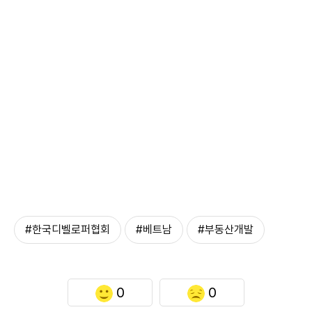
#한국디벨로퍼협회
#베트남
#부동산개발
0
0