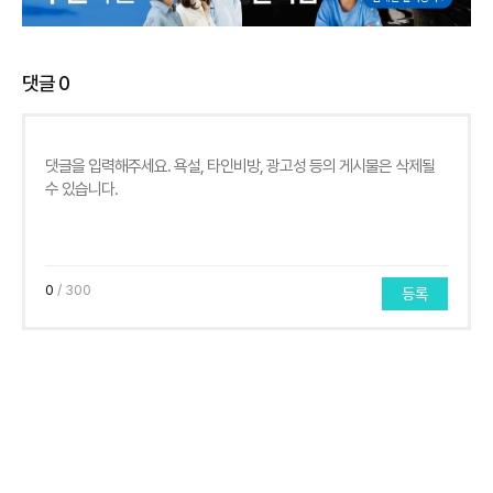
댓글
0
0
/ 300
등록