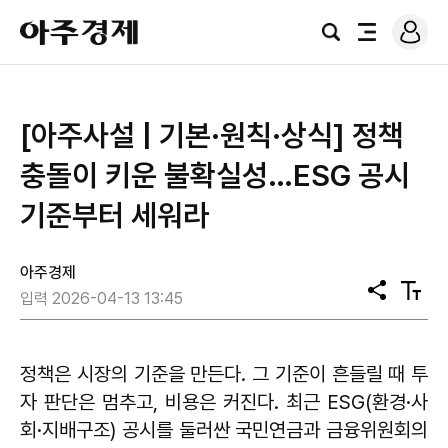
로
아
그
검
전
주
인
색
체
경
메
제
뉴
[아주사설 | 기본·원칙·상식] 정책
충돌이 키운 불확실성…ESG 공시
기준부터 세워라
아주경제
공
텍
입력 2026-04-13 13:45
유
스
트
크
기
정책은 시장의 기준을 만든다. 그 기준이 흔들릴 때 투
자 판단은 멈추고, 비용은 커진다. 최근 ESG(환경·사
회·지배구조) 공시를 둘러싼 국민연금과 금융위원회의