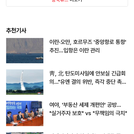
추천기사
이란·오만, 호르무즈 '중앙항로 통항'
추진…입항은 이란 관리
靑, 北 탄도미사일에 안보실 긴급회
의…"유엔 결의 위반, 즉각 중단 촉
구"
여야, '부동산 세제 개편안' 공방…
"실거주자 보호" vs "무책임의 극치"