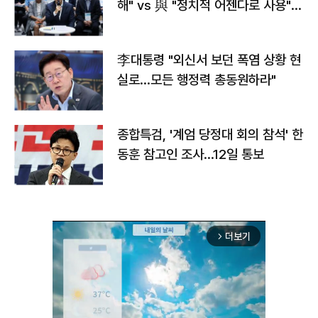
해" vs 與 "정치적 어젠다로 사용"
맞불
李대통령 "외신서 보던 폭염 상황 현
실로…모든 행정력 총동원하라"
종합특검, '계엄 당정대 회의 참석' 한
동훈 참고인 조사...12일 통보
더보기
arrow_forward_ios