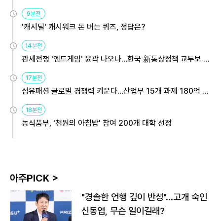
9분전
'캐시딜' 캐시워크 돈 버는 퀴즈, 정답은?
14분전
관세전쟁 '엔드게임' 윤곽 나오나…한국 新통상정책 교두보 활
용해야
17분전
섬유패션 글로벌 경쟁력 키운다…산업부 15개 과제 180억 지
원
18분전
농식품부, '천원의 아침밥' 참여 200개 대학 선정
아주PICK >
"경솔한 언행 깊이 반성"…고개 숙인
신동엽, 무슨 일이길래?