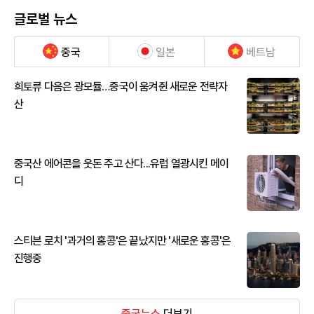
글로벌 뉴스
중국
일본
베트남
희토류 다음은 광모듈…중국이 움켜쥔 새로운 전략자
산
중국산 에어콘을 웃돈 주고 산다...유럽 열광시킨 메이
디
스티븐 로치 '과거의 홍콩'은 끝났지만 '새로운 홍콩'은
진행중
중국뉴스
더보기