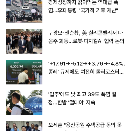
경제성장까지 갉아먹는 역대급 폭
염…李대통령 "국가적 기후 재난"
구광모-젠슨황, 美 실리콘밸리서 다
음주 회동…로봇·피지컬AI 협력 논의
'+17.91→-5.12→+3.76→-4.8%'…'
종레' 규제에도 여전히 롤러코스터
타는 코스피
'입추'에도 낮 최고 39도 폭염 절
정…한밤 '열대야' 지속
오세훈 "용산공원 주택공급 동의 못