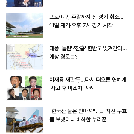
프로야구, 주말까지 전 경기 취소…
11일 재개·오후 7시 경기 시작
태풍 '돌핀'·'찬홈' 한반도 빗겨간다…
예상 경로는?
이재룡 재판行…다시 떠오른 연예계
'사고 후 미조치' 사례
"한국산 물은 안마셔"…日 지진 구호
품 보냈더니 비하한 누리꾼