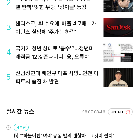
2
열 탄핵' 맞힌 무당, '성지글' 등장
샌디스크, AI 수요에 '매출 4.7배'…가
3
이던스 실망에 '주가는 하락'
국가가 청년 상대로 '통수'?...청년미
4
래적금 12% 준다더니 "응, 오류야"
신남성연대 배인규 대표 사망…인천 아
5
파트서 숨진 채 발견
실시간 뉴스
08.07 08:46
UPDATE
4분전
與 "'하늘이법' 여야 공동 발의 괜찮아…그것이 협치"