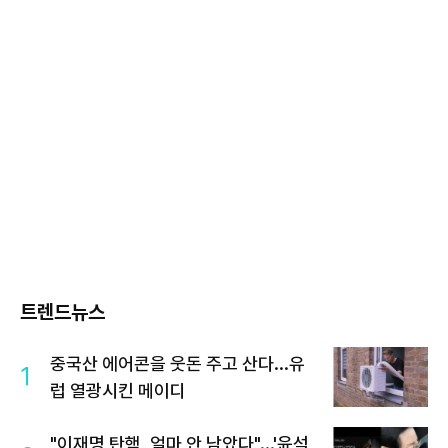
트렌드뉴스
중국산 에어콘을 웃돈 주고 산다...유
1
럽 열광시킨 메이디
"이재명 탄핵, 얼마 안 남았다"...'윤석