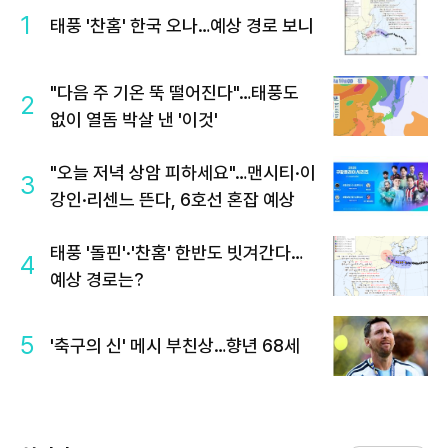
1
태풍 '찬홈' 한국 오나…예상 경로 보니
"다음 주 기온 뚝 떨어진다"…태풍도
2
없이 열돔 박살 낸 '이것'
"오늘 저녁 상암 피하세요"…맨시티·이
3
강인·리센느 뜬다, 6호선 혼잡 예상
태풍 '돌핀'·'찬홈' 한반도 빗겨간다…
4
예상 경로는?
5
'축구의 신' 메시 부친상…향년 68세