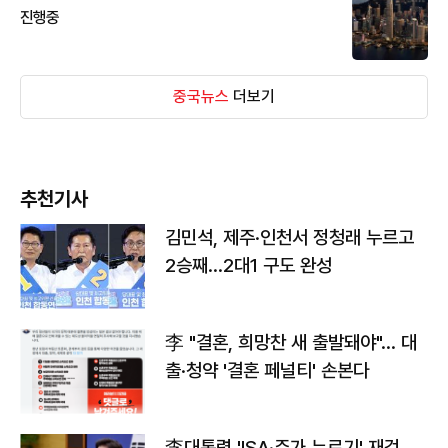
진행중
중국뉴스
더보기
추천기사
김민석, 제주·인천서 정청래 누르고
2승째…2대1 구도 완성
李 "결혼, 희망찬 새 출발돼야"… 대
출·청약 '결혼 페널티' 손본다
李대통령 'ISA·주가 누르기' 재검