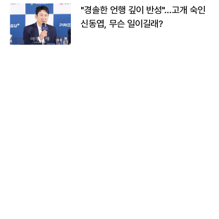
"경솔한 언행 깊이 반성"…고개 숙인
신동엽, 무슨 일이길래?