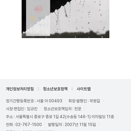
Unmute
개인정보처리방침
청소년보호정책
사이트맵
정기간행등록번호 : 서울 아 00493
회장·발행인 : 곽영길
사장·편집인 : 임규진
청소년보호책임자 : 전운
주소 : 서울특별시 종로구 종로 1길 42(수송동 146-1) 이마빌딩 11층
전화 : 02-767-1500
발행일자 : 2007년 11월 15일