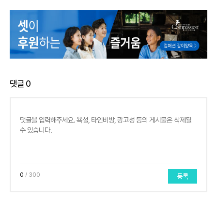
댓글
0
0
/ 300
등록