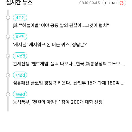
실시간 뉴스
08.10 00:45
UPDATE
4분전
與 "'하늘이법' 여야 공동 발의 괜찮아…그것이 협치"
9분전
'캐시딜' 캐시워크 돈 버는 퀴즈, 정답은?
14분전
관세전쟁 '엔드게임' 윤곽 나오나…한국 新통상정책 교두보 활
용해야
17분전
섬유패션 글로벌 경쟁력 키운다…산업부 15개 과제 180억 지
원
18분전
농식품부, '천원의 아침밥' 참여 200개 대학 선정