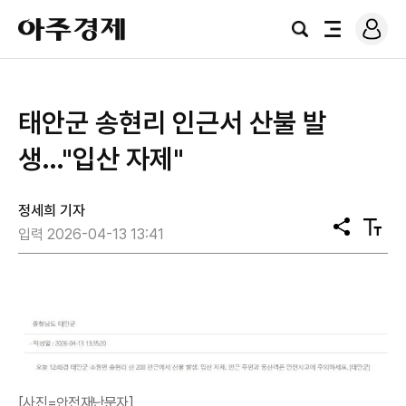
로
아
그
검
전
주
인
색
체
경
메
제
뉴
태안군 송현리 인근서 산불 발
생…"입산 자제"
정세희 기자
공
텍
입력 2026-04-13 13:41
유
스
트
크
기
[사진=안전재난문자]