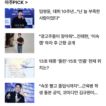
아주PICK >
임영웅, 데뷔 10주년…"난 늘 부족한
사람이었다"
"광고주들이 찾아줘"…진태현, '이숙
캠' 하차 후 근황 공개
13호 태풍 '돌핀'·15호 '찬홈' 현재 위
치는?
"속옷 빨고 졸업식까지"…근육병 학
생 돌본 공익, 코미디언 김규원이었
다