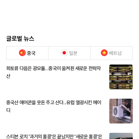
글로벌 뉴스
중국
일본
베트남
희토류 다음은 광모듈…중국이 움켜쥔 새로운 전략자
산
중국산 에어콘을 웃돈 주고 산다...유럽 열광시킨 메이
디
스티븐 로치 '과거의 홍콩'은 끝났지만 '새로운 홍콩'은