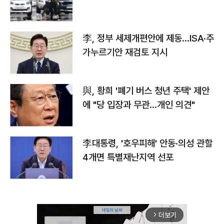
李, 정부 세제개편안에 제동…ISA·주
가누르기안 재검토 지시
與, 황희 '폐기 버스 청년 주택' 제안
에 "당 입장과 무관…개인 의견"
李대통령, '호우피해' 안동·의성 관할
4개면 특별재난지역 선포
더보기
arrow_forward_ios