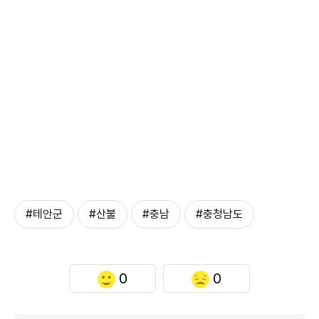
#테안군
#산불
#충남
#충청남도
0
0