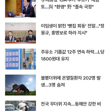
토…與 "환영" 野 "졸속 국정"
이임생이 밝힌 '빵집 회동' 전말…"정
몽규, 홍명보로 하라 지시"
주유소 기름값 12주 연속 하락…L당
1800원대 유지
불볕더위에 온열질환자 202명 발
생…3명 숨져
전국 무더위 지속…동해안 강한 비