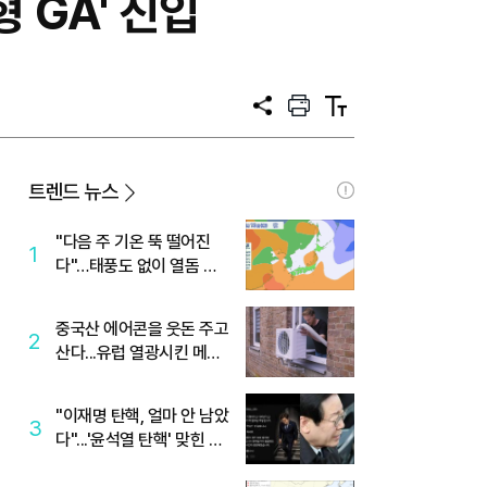
 GA' 진입
공
프
텍
유
린
스
트
트
크
기
트렌드 뉴스
"다음 주 기온 뚝 떨어진
1
다"…태풍도 없이 열돔 박
살 낸 '이것'
중국산 에어콘을 웃돈 주고
2
산다...유럽 열광시킨 메이
디
"이재명 탄핵, 얼마 안 남았
3
다"...'윤석열 탄핵' 맞힌 무
당, '성지글' 등장