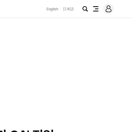
로
English
日本語
그
검
전
인
색
체
메
뉴