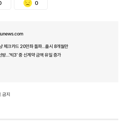
0
0
ajunews.com
냥 체크카드 20만좌 돌파…출시 8개월만
선방…'빅3' 중 신계약 금액 유일 증가
포 금지