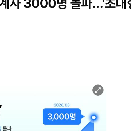
사 3000명 돌파…'초대형
이
미
지
확
대