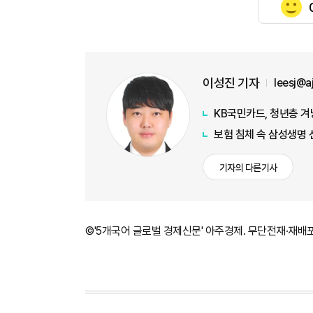
이성진 기자
leesj@
KB국민카드, 청년층 겨
보험 침체 속 삼성생명 
기자의 다른기사
©'5개국어 글로벌 경제신문' 아주경제. 무단전재·재배