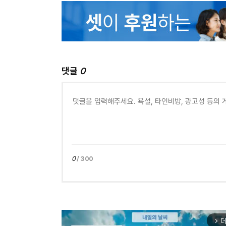
댓글
0
0
/ 300
더
arrow_forward_ios