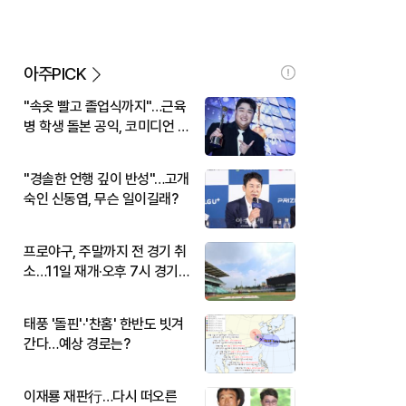
아주PICK
"속옷 빨고 졸업식까지"…근육
병 학생 돌본 공익, 코미디언 김
규원이었다
"경솔한 언행 깊이 반성"…고개
숙인 신동엽, 무슨 일이길래?
프로야구, 주말까지 전 경기 취
소…11일 재개·오후 7시 경기
시작
태풍 '돌핀'·'찬홈' 한반도 빗겨
간다…예상 경로는?
이재룡 재판行…다시 떠오른