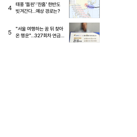
태풍 '돌핀'·'찬홈' 한반도
4
빗겨간다…예상 경로는?
"서울 여행하는 꿈 뒤 찾아
5
온 행운"…327회차 연금
복권720+ 당첨번호조회
주목