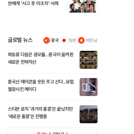
연예계 '사고 후 미조치' 사례
글로벌 뉴스
중국
일본
베트남
희토류 다음은 광모듈…중국이 움켜쥔
새로운 전략자산
중국산 에어콘을 웃돈 주고 산다...유럽
열광시킨 메이디
스티븐 로치 '과거의 홍콩'은 끝났지만
'새로운 홍콩'은 진행중