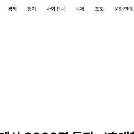
경제
정치
사회·전국
국제
포토
문화·연예