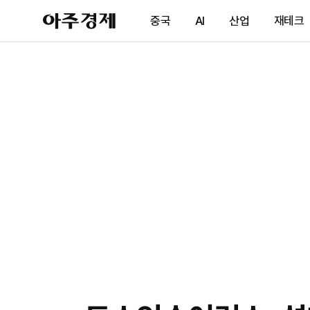
아
중국
AI
산업
재테크
주
경
제