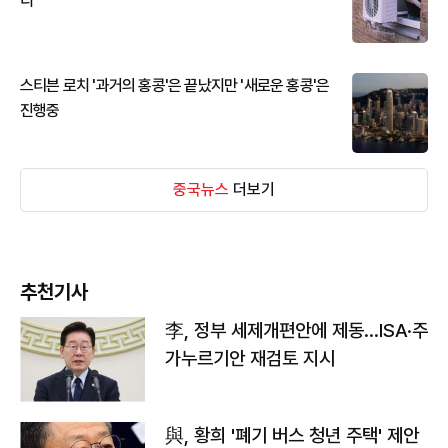
디
스티븐 로치 '과거의 홍콩'은 끝났지만 '새로운 홍콩'은
진행중
중국뉴스
더보기
추천기사
李, 정부 세제개편안에 제동…ISA·주
가누르기안 재검토 지시
與, 황희 '폐기 버스 청년 주택' 제안