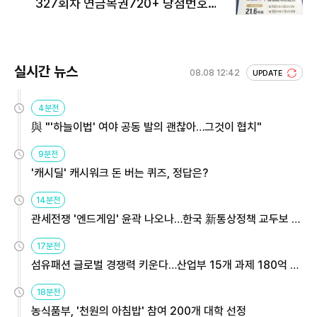
327회차 연금복권720+ 당첨번호조
회 주목
실시간 뉴스
08.08 12:42
UPDATE
4분전
與 "'하늘이법' 여야 공동 발의 괜찮아…그것이 협치"
9분전
'캐시딜' 캐시워크 돈 버는 퀴즈, 정답은?
14분전
관세전쟁 '엔드게임' 윤곽 나오나…한국 新통상정책 교두보 활
용해야
17분전
섬유패션 글로벌 경쟁력 키운다…산업부 15개 과제 180억 지
원
18분전
농식품부, '천원의 아침밥' 참여 200개 대학 선정