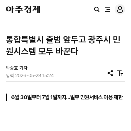
로
아
그
검
전
주
인
색
체
경
메
제
뉴
통합특별시 출범 앞두고 광주시 민
원시스템 모두 바꾼다
박승호 기자
공
텍
입력 2026-05-28 15:24
유
스
트
크
기
6월 30일부터 7월 1일까지...일부 민원서비스 이용 제한