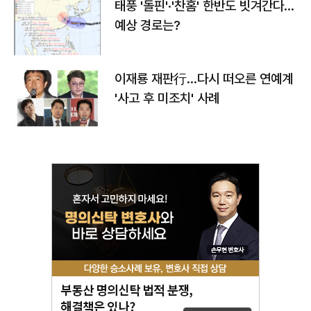
태풍 '돌핀'·'찬홈' 한반도 빗겨간다…
예상 경로는?
이재룡 재판行…다시 떠오른 연예계
'사고 후 미조치' 사례