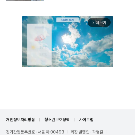
더보기
arrow_forward_ios
Unmute
개인정보처리방침
청소년보호정책
사이트맵
정기간행등록번호 : 서울 아 00493
회장·발행인 : 곽영길