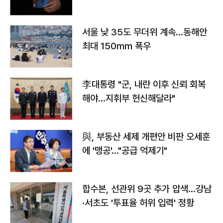
서울 낮 35도 무더위 계속…동해안
최대 150㎜ 폭우
李대통령 "군, 내란 이후 신뢰 회복
해야…지휘부 헌신해달라"
與, 부동산 세제 개편안 비판 오세훈
에 '맹공'…"공급 억제기"
합수본, 선관위 9곳 추가 압색…강남
·서초도 '투표율 허위 입력' 정황