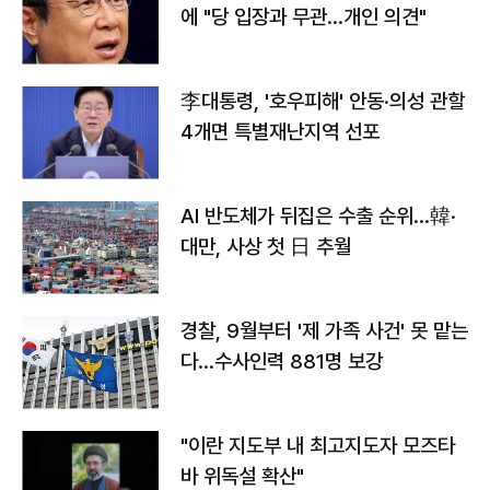
에 "당 입장과 무관…개인 의견"
李대통령, '호우피해' 안동·의성 관할
4개면 특별재난지역 선포
AI 반도체가 뒤집은 수출 순위…韓·
대만, 사상 첫 日 추월
경찰, 9월부터 '제 가족 사건' 못 맡는
다…수사인력 881명 보강
"이란 지도부 내 최고지도자 모즈타
바 위독설 확산"