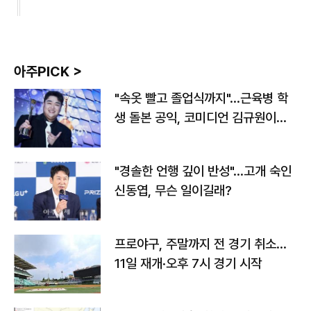
아주PICK >
"속옷 빨고 졸업식까지"…근육병 학
생 돌본 공익, 코미디언 김규원이었
다
"경솔한 언행 깊이 반성"…고개 숙인
신동엽, 무슨 일이길래?
프로야구, 주말까지 전 경기 취소…
11일 재개·오후 7시 경기 시작