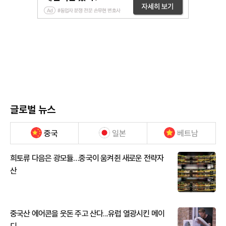
글로벌 뉴스
중국
일본
베트남
희토류 다음은 광모듈…중국이 움켜쥔 새로운 전략자
산
중국산 에어콘을 웃돈 주고 산다...유럽 열광시킨 메이