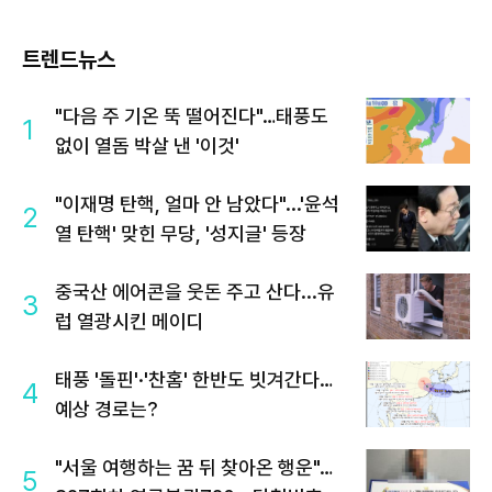
트렌드뉴스
"다음 주 기온 뚝 떨어진다"…태풍도
1
없이 열돔 박살 낸 '이것'
"이재명 탄핵, 얼마 안 남았다"...'윤석
2
열 탄핵' 맞힌 무당, '성지글' 등장
중국산 에어콘을 웃돈 주고 산다...유
3
럽 열광시킨 메이디
태풍 '돌핀'·'찬홈' 한반도 빗겨간다…
4
예상 경로는?
"서울 여행하는 꿈 뒤 찾아온 행운"…
5