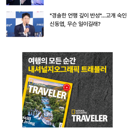
다
"경솔한 언행 깊이 반성"…고개 숙인
신동엽, 무슨 일이길래?