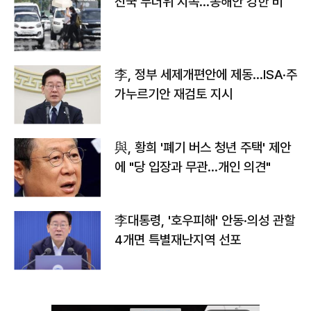
전국 무더위 지속…동해안 강한 비
李, 정부 세제개편안에 제동…ISA·주
가누르기안 재검토 지시
與, 황희 '폐기 버스 청년 주택' 제안
에 "당 입장과 무관…개인 의견"
李대통령, '호우피해' 안동·의성 관할
4개면 특별재난지역 선포