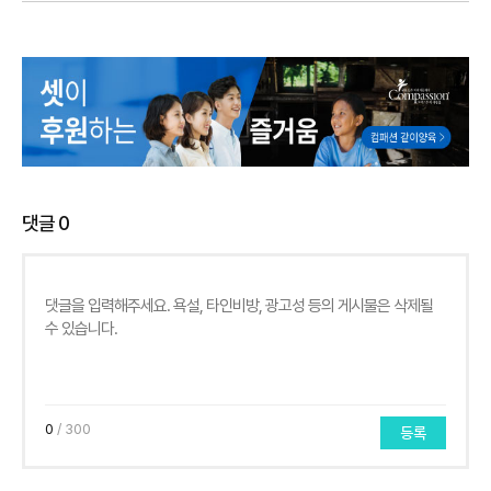
댓글
0
0
/ 300
등록