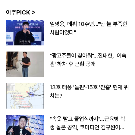
아주PICK >
임영웅, 데뷔 10주년…"난 늘 부족한
사람이었다"
"광고주들이 찾아줘"…진태현, '이숙
캠' 하차 후 근황 공개
13호 태풍 '돌핀'·15호 '찬홈' 현재 위
치는?
"속옷 빨고 졸업식까지"…근육병 학
생 돌본 공익, 코미디언 김규원이었