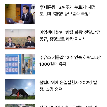
李대통령 'ISA·주가 누르기' 재검
토…與 "환영" 野 "졸속 국정"
이임생이 밝힌 '빵집 회동' 전말…"정
몽규, 홍명보로 하라 지시"
주유소 기름값 12주 연속 하락…L당
1800원대 유지
불볕더위에 온열질환자 202명 발
생…3명 숨져