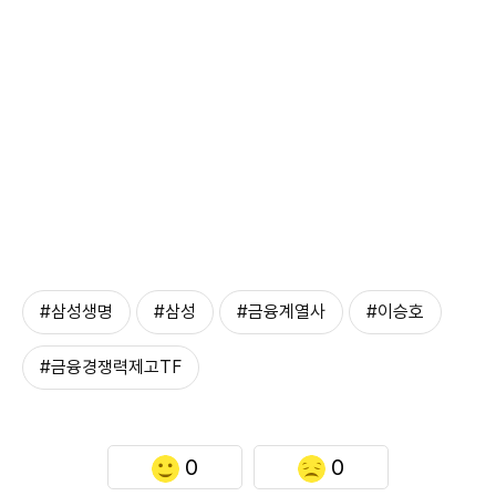
#삼성생명
#삼성
#금융계열사
#이승호
#금융경쟁력제고TF
0
0