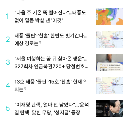
"다음 주 기온 뚝 떨어진다"…태풍도
1
없이 열돔 박살 낸 '이것'
태풍 '돌핀'·'찬홈' 한반도 빗겨간다…
2
예상 경로는?
"서울 여행하는 꿈 뒤 찾아온 행운"…
3
327회차 연금복권720+ 당첨번호조
회 주목
13호 태풍 '돌핀'·15호 '찬홈' 현재 위
4
치는?
"이재명 탄핵, 얼마 안 남았다"...'윤석
5
열 탄핵' 맞힌 무당, '성지글' 등장