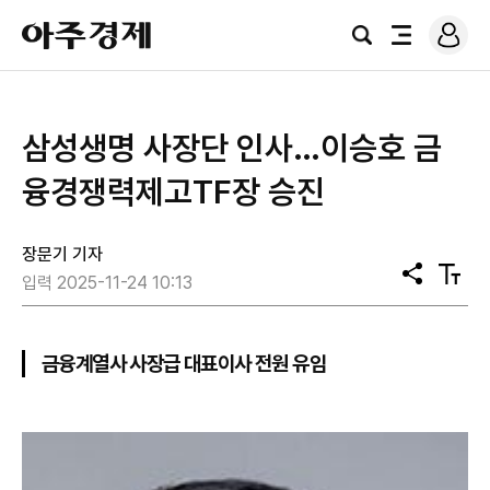
로
아
그
검
전
주
인
색
체
경
메
제
뉴
삼성생명 사장단 인사…이승호 금
융경쟁력제고TF장 승진
장문기 기자
공
텍
입력 2025-11-24 10:13
유
스
트
크
기
금융계열사 사장급 대표이사 전원 유임