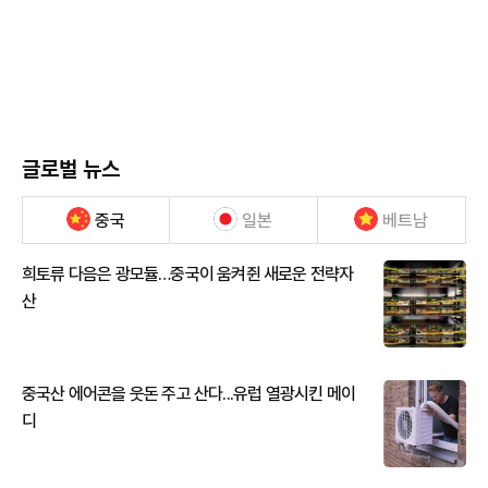
글로벌 뉴스
중국
일본
베트남
희토류 다음은 광모듈…중국이 움켜쥔 새로운 전략자
산
중국산 에어콘을 웃돈 주고 산다...유럽 열광시킨 메이
디