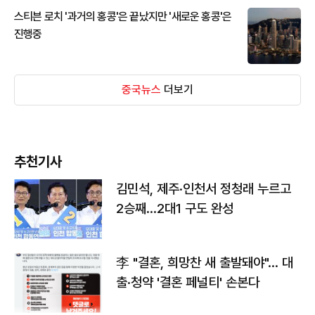
스티븐 로치 '과거의 홍콩'은 끝났지만 '새로운 홍콩'은
진행중
중국뉴스
더보기
추천기사
김민석, 제주·인천서 정청래 누르고
2승째…2대1 구도 완성
李 "결혼, 희망찬 새 출발돼야"… 대
출·청약 '결혼 페널티' 손본다