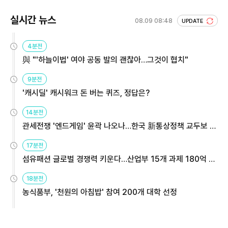
실시간 뉴스
08.09 08:48
UPDATE
4분전
與 "'하늘이법' 여야 공동 발의 괜찮아…그것이 협치"
9분전
'캐시딜' 캐시워크 돈 버는 퀴즈, 정답은?
14분전
관세전쟁 '엔드게임' 윤곽 나오나…한국 新통상정책 교두보 활
용해야
17분전
섬유패션 글로벌 경쟁력 키운다…산업부 15개 과제 180억 지
원
18분전
농식품부, '천원의 아침밥' 참여 200개 대학 선정