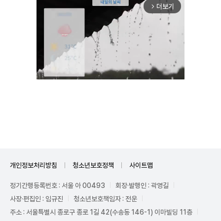
더보기
arrow_forward_ios
Unmute
개인정보처리방침
청소년보호정책
사이트맵
정기간행등록번호 : 서울 아 00493
회장·발행인 : 곽영길
사장·편집인 : 임규진
청소년보호책임자 : 전운
주소 : 서울특별시 종로구 종로 1길 42(수송동 146-1) 이마빌딩 11층